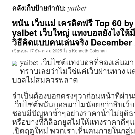
yaibet
คลังเก็บป้ายกำกับ:
เนื้อหา
พนัน เว็บแม่ เครดิตฟรี Top 60 b
yaibet เว็บใหญ่ แทงบอลยังไงให้มีเ
วิธีคิดแบบคนเล่นจริง December
เขียนบน
17 ธันวาคม 2025
โดย
Kenneth Coleman
yaibet เว็บไซต์แทงบอลที่ลองเล่นมา 
ทราบเลยว่าไม่ใช่แค่เว็บผ่านทาง แต่
บอลไม่สมควรพลาด
จำเป็นต้องบอกตรงๆว่าก่อนหน้าที่ผ่า
เว็บไซต์พนันบอลมาไม่น้อยกว่าสิบเว็บ 
ชอบมีปัญหาซ้ำๆอย่างราคาน้ำไม่ยุติธ
หรือบางที่ก็ล็อกยูสไม่ให้แทงราคาดีๆ
เปิดฤดูใหม่ พวกเราเห็นคนภายในกลุ่