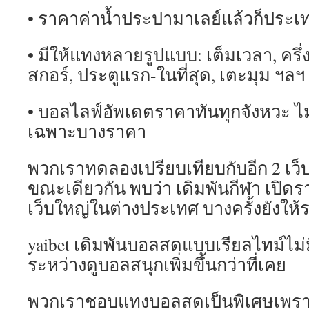
• ราคาค่าน้ำประปามาเลย์แล้วก็ประเท
• มีให้แทงหลายรูปแบบ: เต็มเวลา, ครึ่งแร
สกอร์, ประตูแรก-ในที่สุด, เตะมุม ฯลฯ
• บอลไลฟ์อัพเดตราคาทันทุกจังหวะ ไม่
เฉพาะบางราคา
พวกเราทดลองเปรียบเทียบกับอีก 2 เว็
ขณะเดียวกัน พบว่า เดิมพันกีฬา เปิดร
เว็บใหญ่ในต่างประเทศ บางครั้งยังให้
yaibet เดิมพันบอลสดแบบเรียลไทม์ไม่ม
ระหว่างดูบอลสนุกเพิ่มขึ้นกว่าที่เคย
พวกเราชอบแทงบอลสดเป็นพิเศษเพราะ