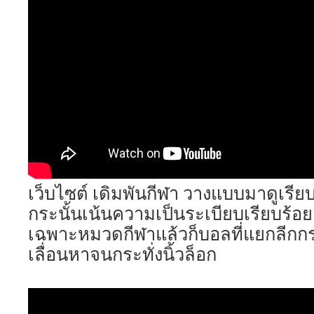
เว็บไซต์ เดิมพันกีฬา วางแบบมาดูเรียบ
กระนั้นเน้นความเป็นระเบียบเรียบร้อย
เฉพาะหมวดกีฬาแล้วก็บอลที่แยกลีกกระ
เลื่อนหาจนกระทั่งนิ้วล็อก