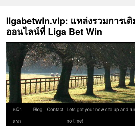
ligabetwin.vip: แหล่งรวมการเด
ออนไลน์ที่ Liga Bet Win
ข้าม
หน้า
Blog
Contact
Lets get your new site up and ru
ไป
แรก
no time!
ยัง