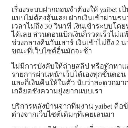
เรื่องระบบฝากถอนจำต้องให้ yaibet เป็น
แบบไม่ต้องลุ้นเลย ฝากเงินเข้าผ่านธ
เวลาไม่ถึง 30 วินาที เงินเข้าระบบโดยท
ได้เลย ส่วนตอนเบิกเงินก็รวดเร็วไม่
ช่วงกลางคืนวันเสาร์ เงินเข้าไม่ถึง 2 นาท
ขณะที่เว็บไซต์อื่นมักจะช้า
ไม่มีการบังคับให้ถ่ายสลิป หรือทักหา
รายการผ่านหน้าเว็บได้เองทุกขั้นต
และก็เงินคืนให้ในตัว นับว่าสะดวกมา
เกลียดชังความยุ่งยากแบบเรา
บริการหลังบ้านจากทีมงาน yaibet คือข้
ต่างจากเว็บไซต์เดิมๆที่เคยเล่นมา