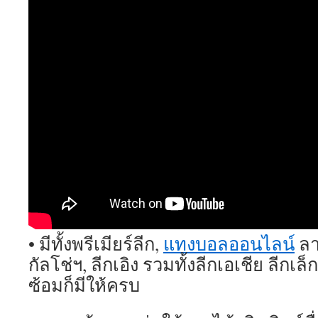
• มีทั้งพรีเมียร์ลีก,
แทงบอลออนไลน์
ลา
กัลโช่ฯ, ลีกเอิง รวมทั้งลีกเอเชีย ลีกเ
ซ้อมก็มีให้ครบ