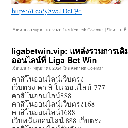
https://t.co/y8wcIDcF9d
…
เขียนบน
30 พฤษภาคม 2026
โดย
Kenneth Coleman
|
ปิดความเห็
ligabetwin.vip: แหล่งรวมการเด
ออนไลน์ที่ Liga Bet Win
เขียนบน
14 พฤษภาคม 2024
โดย
Kenneth Coleman
คาสิโนออนไลน์เว็บตรง
เว็บตรง คา สิ โน ออนไลน์ 777
คาสิโนออนไลน์888
คาสิโนออนไลน์เว็บตรง168
คาสิโนออนไลน์1688
เว็บพนันออนไลน์ 888 เว็บตรง