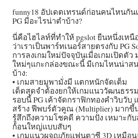
funny18 อัปเดตเทรนด์ก่อนคนไหนกันแน
PG มีอะไรน่าตำบ้าง?
นี่คือไฮไลท์ที่ทำให้ pgslot ยืนหนึ่งเหนื
ว่าเราเป็นพาร์ทเนอร์สายตรงกับ PG Sof
การลงเกมใหม่ปัจจุบันเมื่อเกมเปิดตัว ม
ใหม่ๆแกะกล่องขณะนี้ มีเกมไหนน่าสน
บ้าง:
• เกมสายมูพามั่งมี แตกหนักจัดเต็ม
เด็ดสุดจำต้องยกให้เกมแนววัฒนธรรม
รอบนี้ PG เค้าจัดกราฟิกทองคำวิบวับ 
สร้าง ฟีพบร์ตัวคูณ (Multiplier) มากขึ้น
รู้สึกถึงความโชคดี ความปัง เหมาะกับส
ก้อนใหญ่แบบสับๆ
• เกมแนวผจญภัยแฟนตาซี 3D เหมือนจ