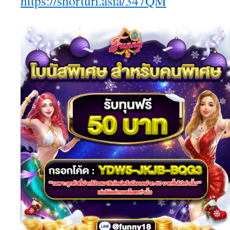
https://shorturl.asia/347QM