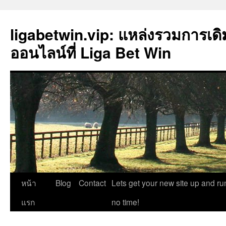
ligabetwin.vip: แหล่งรวมการเด
ออนไลน์ที่ Liga Bet Win
ข้าม
หน้า
Blog
Contact
Lets get your new site up and ru
ไป
แรก
no time!
ยัง