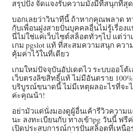
สรุปปัง จัดแจงรับความมั่งมีที่สนุกที่สุ
บอกเลยว่าวินาทีนี้ ถ้าหากคุณพลาด ท
กับเพื่อนฝูงสายปั่นบุคคลอื่นไม่รู้เรื่อง
นี่ไม่ใช่แค่เว็บไซต์สล็อตทั่วๆไป แต่ว่
เกม pgslot แท้ ที่สะสมความสนุก ความ
คุ้มค่าไว้ในที่เดียว
เกมใหม่ปัจจุบันอัปเดตไว ระบบออโต้เส
เว็บตรงลิขสิทธิ์แท้ ไม่มีอันตราย 10
บริบูรณ์ขนาดนี้ ไม่มีเหตุผลอะไรที่จ
ค่ะคุณน้า!
อย่ามัวแต่นั่งมองดูผู้อื่นเค้ารีวิวควา
นะ ลงทะเบียนกับ ทางเข้าpg วันนี้ ฟรี
เปิดประสบการณ์การปั่นสล็อตที่เหนือร