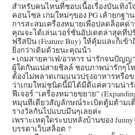
สำหรับคนไหนที่ชอบเนื้อเรื่องบันเทิง
คอนโซล เกมใหม่ๆของ PG เค้ายกฐานะอน
การสะสมเครื่องหมายเพื่อปลดล็อคด่าน
คุณจะได้เล่นเวอร์ชั่นอัปเดตล่าสุดที่ป
ฟรีสปิน (Feature Buy) ให้คุ้มและก็เข้
ยิ่งกว่าเดิมด้วยนะคุณน้า
• เกมสายคาเฟ่/อาหาร น่ารักจนปัญญา
ผู้ใดกันแน่สายชิลล์ ชอบภาพน่ารักๆโ
ต้องไม่พลาดเกมแนวปรุงอาหารหรือ
ว่าเกมใหม่ชนิดนี้มิได้มีดีแค่ความน่
ฟีเจอร์ “เครื่องหมายขยาย” (Expandin
หมุนทีเดียวสัญลักษณ์ระเบิดตู้มต้ามเต
รางวัลกันไปแบบมึนๆเลยค่ะ
เพราะเหตุใดระบบหลังบ้านของ funny18 
บรรดาเว็บสล็อต ?