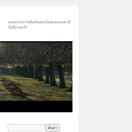
แหล่งรวมการเดิมพันออนไลน์และเกมคาสิ
โนที่น่าสนใจ