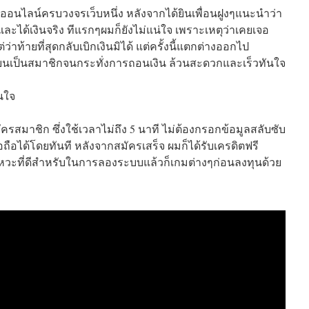
ออนไลน์ครบวงจรเว็บหนึ่ง หลังจากได้ยินเพื่อนฝูงๆแนะนำว่า
 และได้เงินจริง ทีแรกๆผมก็ยังไม่แน่ใจ เพราะเหตุว่าเคยเจอ
่ว่าท้ายที่สุดกลับเบิกเงินมิได้ แต่ครั้งนี้แตกต่างออกไป
เบียนเป็นสมาชิกจนกระทั่งการถอนเงิน ล้วนสะดวกและเร็วทันใจ
นใจ
ัครสมาชิก ซึ่งใช้เวลาไม่ถึง 5 นาที ไม่ต้องกรอกข้อมูลสลับซับ
ือได้โดยทันที หลังจากสมัครเสร็จ ผมก็ได้รับเครดิตฟรี
ังหวะที่ดีสำหรับในการลองระบบแล้วก็เกมต่างๆก่อนลงทุนด้วย