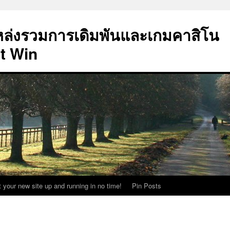
แหล่งรวมการเดิมพันและเกมคาสิโน
et Win
t your new site up and running in no time!
Pin Posts