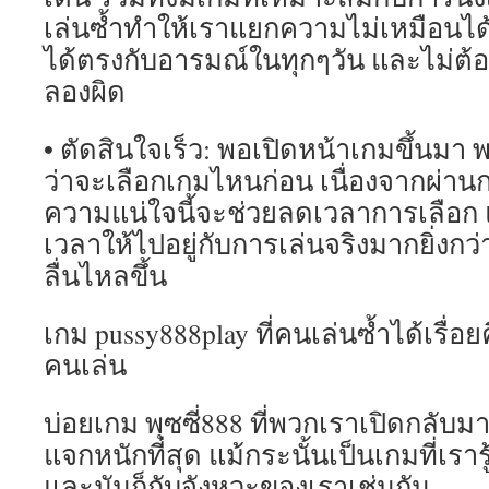
เล่นซ้ำทำให้เราแยกความไม่เหมือนได้ช
ได้ตรงกับอารมณ์ในทุกๆวัน และไม่ต้อ
ลองผิด
• ตัดสินใจเร็ว: พอเปิดหน้าเกมขึ้นมา พว
ว่าจะเลือกเกมไหนก่อน เนื่องจากผ่
ความแน่ใจนี้จะช่วยลดเวลาการเลือก 
เวลาให้ไปอยู่กับการเล่นจริงมากยิ่งก
ลื่นไหลขึ้น
เกม pussy888play ที่คนเล่นซ้ำได้เรื่อ
คนเล่น
บ่อยเกม พุซซี่888 ที่พวกเราเปิดกลับมาเ
แจกหนักที่สุด แม้กระนั้นเป็นเกมที่เราร
และมันก็กับจังหวะของเราเช่นกัน