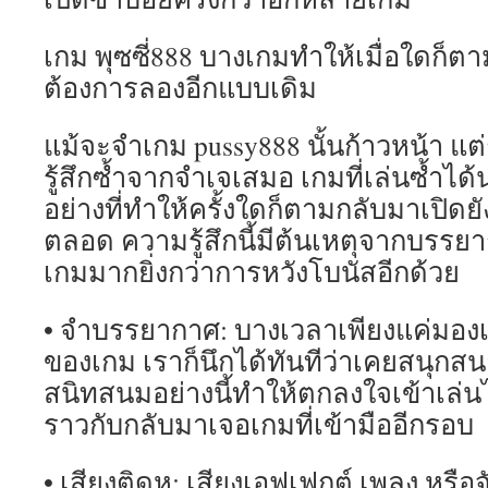
เกม พุซซี่888 บางเกมทำให้เมื่อใดก็ตาม
ต้องการลองอีกแบบเดิม
แม้จะจำเกม pussy888 นั้นก้าวหน้า แต่
รู้สึกซ้ำจากจำเจเสมอ เกมที่เล่นซ้ำไ
อย่างที่ทำให้ครั้งใดก็ตามกลับมาเปิดยั
ตลอด ความรู้สึกนี้มีต้นเหตุจากบรรย
เกมมากยิ่งกว่าการหวังโบนัสอีกด้วย
• จำบรรยากาศ: บางเวลาเพียงแค่มอง
ของเกม เราก็นึกได้ทันทีว่าเคยสนุกส
สนิทสนมอย่างนี้ทำให้ตกลงใจเข้าเล่นได้
ราวกับกลับมาเจอเกมที่เข้ามืออีกรอบ
• เสียงติดหู: เสียงเอฟเฟกต์ เพลง หรื