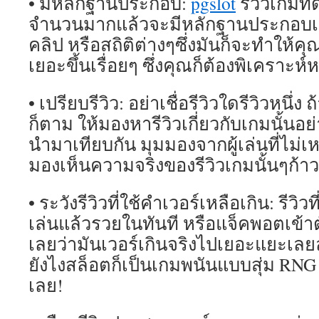
• มีหลักฐานประกอบ:
pgslot
รีวิวเกมที่ด
จำนวนมากแล้วจะมีหลักฐานประกอบเ
คลิป หรือสถิติต่างๆซึ่งมันก็จะทำให้คุณ
เยอะขึ้นเรื่อยๆ ซึ่งคุณก็ต้องพิเคราะห
• เปรียบรีวิว: อย่าเชื่อรีวิวใดรีวิวหนึ
ก็ตาม ให้มองหารีวิวเกี่ยวกับเกมนั้นอย่
นำมาเทียบกัน มุมมองจากผู้เล่นที่ไม่เ
มองเห็นความจริงของรีวิวเกมนั้นๆก้าว
• ระวังรีวิวที่ใช้คำเวอร์เหลือเกิน: รีวิ
เล่นแล้วรวยในทันที หรือแจ็คพอตเข้า
เลยว่ามันเวอร์เกินจริงไปเยอะแยะเลยล
ยังไงสล็อตก็เป็นเกมพนันแบบสุ่ม RNG อ
เลย!