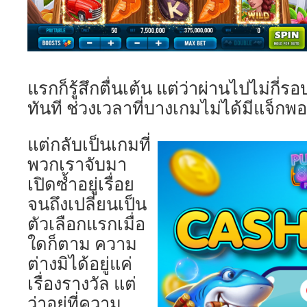
แรกก็รู้สึกตื่นเต้น แต่ว่าผ่านไปไม่กี่
ทันที ช่วงเวลาที่บางเกมไม่ได้มีแจ็กพ
แต่กลับเป็นเกมที่
พวกเราจับมา
เปิดซ้ำอยู่เรื่อย
จนถึงเปลี่ยนเป็น
ตัวเลือกแรกเมื่อ
ใดก็ตาม ความ
ต่างมิได้อยู่แค่
เรื่องรางวัล แต่
ว่าอยู่ที่ความ