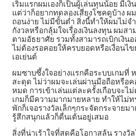
เริ่มแรกผมเองก็เป็นผู้เล่นทุนน้อย มีเงิ
แต่ว่าก็อยากทดลองเสี่ยงโชคดูบ้าง ผมเ
ถอนง่าย ไม่มีขั้นต่ำ สิ่งนี้ทำให้ผมไม่จ
กังวลหรือกลุ้มใจเรื่องเงินลงทุน ผมส
ตามอัธยาศัย รวมทั้งสามารถเบิกเงินอ
ไม่ต้องรอคอยให้ครบยอดหรือเงื่อนไขย
เอเย่นต์
ผมซาบซึ้งใจอย่างแรกคือระบบเกมที่ หมุ
สะดุด ไม่ว่าผมจะเล่นผ่านมือถือหรือ
หมด การเข้าเล่นแต่ละครั้งเกือบจะไม
เกมก็มีความมากมายหลาย ทำให้ไม่ทรา
พักก็เจอรางวัลเล็กๆกระจัดกระจายมาเ
รู้สึกสนุกแล้วก็ตื่นเต้นอยู่เสมอ
สิ่งที่น่าเร้าใจที่สุดคือโอกาสลุ้น รา