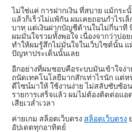
ไม่ใช่แค่ การฝากเงิน ที่สบาย แม้กระนั
แล้วก็เร็วไม่แพ้กัน ผมเคยถอนกำไรเล็กๆ
บาท แต่เงินฝากบัญชีด้านในไม่กี่นาที นี
ผมมั่นใจรวมทั้งพอใจ เนื่องจากว่าบ่อย
ทำให้ผมรู้สึกไม่มั่นใจในเว็บไซต์นั้น แม้ก
ปัญหาประเด็นนั้นเลย
อีกอย่างที่ผมชอบคือระบบมันเข้าใจง่า
ถนัดเทคโนโลยีมากสักเท่าไรนัก แต่ห
ดีไซน์มาให้ ใช้งานง่าย ไม่สลับซับซ้อน 
รายการเสร็จแล้ว ผมไม่ต้องติดต่อแอด
เสียเวล่ำเวลา
ค่ายเกม สล็อตเว็บตรง
สล็อตเว็บตรง
ย
อัปเดตทุกอาทิตย์