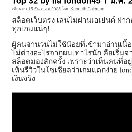
Top 32 by Ila london45 1 ม.ค. 
เกม
เขียนบน
15 ธันวาคม 2025
โดย
Kenneth Coleman
คา
สิโน
สล็อตเว็บตรง เล่นไม่ผ่านเอเย่นต์ ฝ
Top
ทุกเกมแน่ๆ!
13
by
Lea
ผู้คนจำนวนไม่ใช้น้อยที่เข้ามาอ่านเนื้อ
Lon
เกม
ไม่ต่างอะไรจากผมเท่าไรนัก คือเริ่ม
โหล
สล็อตมองสักครั้ง เพราะว่าเห็นคนที่อย
ไว
เห็นรีวิวในโซเชียลว่าเกมแตกง่าย lond
ไม่
กิน
เงินจริง
เน็ต
มาก
ฝาก
ถอน
ไม่
มี
ขั่น
ต่ำ
หวย