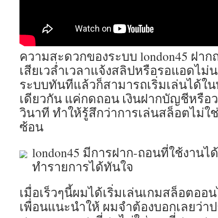
ความสะดวกของระบบ london45 ฝากถอ
เสียเวล่ำเวลาแจ้งสลิปหรือรอแอดไม่น
ระบบทันทีแล้วก็สามารถเริ่มเล่นได้ใน
เดียวกัน แค่กดถอน เงินฝากบัญชีหรือวอ
วินาที ทำให้รู้สึกว่าการเล่นสล็อตไม่ใช่
ซ้อน
london45 มีการฝาก-ถอนที่ใช้งานได้ง
ทำรายการได้ทันใจ
เมื่อเร็วๆนี้ผมได้เริ่มเล่นเกมสล็อตออนไ
เพื่อนแนะนำให้ ผมจำต้องบอกเลยว่า