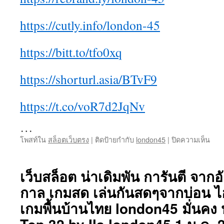
https://cutly.info/london-45
https://bitt.to/tfo0xq
https://shorturl.asia/BTvF9
https://t.co/voR7d2JqNv
…
บน
โพสท์ใน
สล็อตเว็บตรง
|
ติดป้ายกำกับ
london45
|
ปิดความเห็น
เว็บ
สล็อ
ยก
เว็บสล็อต น่าเดิมพัน การันตี จา
บรร
กาล เกมสด เล่นกันสดๆจากบ่อน ไฮ
ลอน
มา
เกมพื้นบ้านไทย london45 มั่นคง
ไว้
ใน