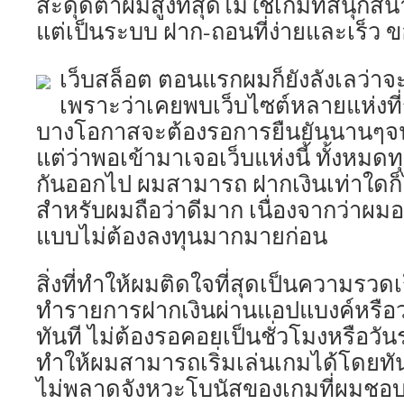
สะดุดตาผมสูงที่สุดไม่ใช่เกมที่สนุก
แต่เป็นระบบ ฝาก-ถอนที่ง่ายและเร็ว ขอ
เว็บสล็อต ตอนแรกผมก็ยังลังเลว่า
เพราะว่าเคยพบเว็บไซต์หลายแห่งที่ร
บางโอกาสจะต้องรอการยืนยันนานๆจน
แต่ว่าพอเข้ามาเจอเว็บแห่งนี้ ทั้งหมด
กันออกไป ผมสามารถ ฝากเงินเท่าใดก็ได้ 
สำหรับผมถือว่าดีมาก เนื่องจากว่าผม
แบบไม่ต้องลงทุนมากมายก่อน
สิ่งที่ทำให้ผมติดใจที่สุดเป็นความรวด
ทำรายการฝากเงินผ่านแอปแบงค์หรือว
ทันที ไม่ต้องรอคอยเป็นชั่วโมงหรือวันร
ทำให้ผมสามารถเริ่มเล่นเกมได้โดยทั
ไม่พลาดจังหวะโบนัสของเกมที่ผมชอ