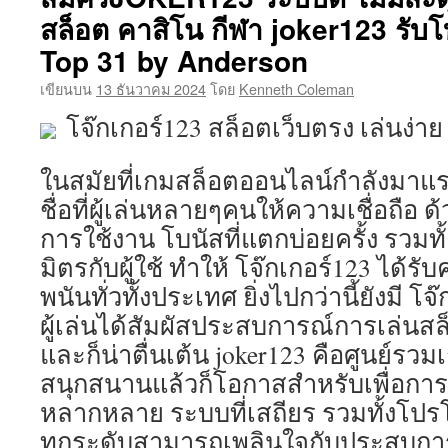
รว
สล็อต คาสิโน กีฬา joker123 รับโ
เก
Top 31 by Anderson
สล
สุด
เขียนบน
13 ธันวาคม 2024
โดย
Kenneth Coleman
มัน
โบ
โจ๊กเกอร์123 สล็อตเว็บตรง เล่นง่า
แต
กร
ในสมัยที่เกมสล็อตออนไลน์กำลังมาแรง 
20
ธ.
ชื่อที่ผู้เล่นหลายๆคนให้ความเชื่อถือ
25
การใช้งาน โบนัสที่แตกบ่อยครั้ง รวมทั
เว็
ให
มิตรกับผู้ใช้ ทำให้ โจ๊กเกอร์123 ได้ร
jo
พนันทั่วทั้งประเทศ ยิ่งไปกว่านี้ยังมี โจ
คา
สิ
ผู้เล่นได้สัมผัสประสบการณ์การเล่นส
เว็
และก็น่าตื่นเต้น joker123 คือศูนย์รวม
เปิ
สนุกสนานแล้วก็โอกาสสำหรับเพื่อการท
ใหม
ใหม
หลากหลาย ระบบที่เสถียร รวมทั้งโปรโมชั่
ล่า
ทุกระดับสามารถเพลินใจกับประสบการ
To