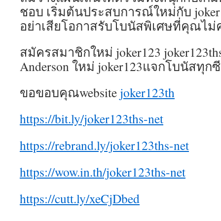
ชอบ เริ่มต้นประสบการณ์ใหม่กับ joker12
อย่าเสียโอกาสรับโบนัสพิเศษที่คุณไม
สมัครสมาชิกใหม่ joker123 joker123ths
Anderson ใหม่ joker123แจกโบนัสทุกซีซ
ขอขอบคุณwebsite
joker123th
https://bit.ly/joker123ths-net
https://rebrand.ly/joker123ths-net
https://wow.in.th/joker123ths-net
https://cutt.ly/xeCjDbed