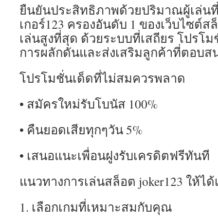
ยืนยันประสิทธิภาพด้วยปริมาณผู้เล่นที่
เกอร์123 ครองอันดับ 1 ของเว็บไซต์ส
เล่นสูงที่สุด ด้วยระบบที่เสถียร โปรโม
การผลักดันและส่งเสริมลูกค้าที่ตอบสน
โปรโมชั่นเด็ดที่ไม่สมควรพลาด
• สมัครใหม่รับโบนัส 100%
• คืนยอดเสียทุกๆวัน 5%
• เสนอแนะเพื่อนฝูงรับเครดิตฟรีทันที
แนวทางการเล่นสล็อต joker123 ให้ได้เ
1. เลือกเกมที่เหมาะสมกับคุณ