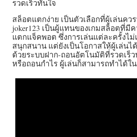
รวดเร็วทันใจ
สล็อตแตกง่าย เป็นตัวเลือกที่ผู้เล่นคว
joker123 เป็นผู้แทนของเกมสล็อตที่มี
แตกแจ็คพอต ซึ่งการเล่นแต่ละครั้งไ
สนุกสนาน แต่ยังเป็นโอกาสให้ผู้เล่นได
ด้วยระบบฝาก-ถอนอัตโนมัติที่รวดเร็วท
หรือถอนกำไร ผู้เล่นก็สามารถทำได้ในเ