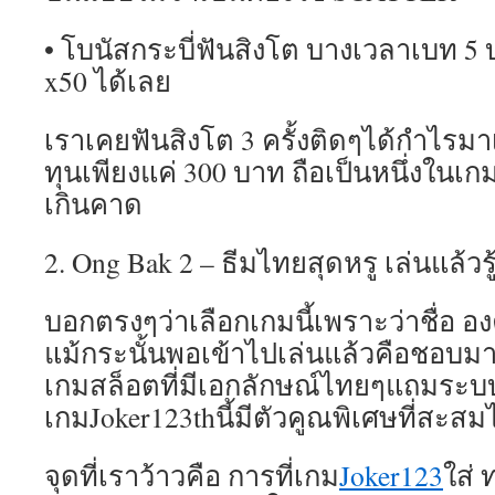
• โบนัสกระบี่ฟันสิงโต บางเวลาเบท 5 บ
x50 ได้เลย
เราเคยฟันสิงโต 3 ครั้งติดๆได้กำไรมา
ทุนเพียงแค่ 300 บาท ถือเป็นหนึ่งในเ
เกินคาด
2. Ong Bak 2 – ธีมไทยสุดหรู เล่นแล้วรู
บอกตรงๆว่าเลือกเกมนี้เพราะว่าชื่อ อง
แม้กระนั้นพอเข้าไปเล่นแล้วคือชอบมา
เกมสล็อตที่มีเอกลักษณ์ไทยๆแถมระบ
เกมJoker123thนี้มีตัวคูณพิเศษที่สะส
จุดที่เราว้าวคือ การที่เกม
Joker123
ใส่