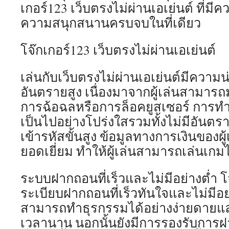
เกอร์123 เว็บตรงไม่ผ่านเอเย่นต์ ที่มีค
ความสนุกสนานครบจบในที่เดียว
โจ๊กเกอร์123 เว็บตรงไม่ผ่านเอเย่นต์
เล่นกับเว็บตรงไม่ผ่านเอเย่นต์มีความน่า
อันตรายสูง เนื่องมาจากผู้เล่นสามารถมั
การฉ้อฉลหรือการล็อคยูสเซอร์ การท
เป็นไปอย่างโปร่งใสรวมทั้งไม่มีอันต
เข้ารหัสขั้นสูง ข้อมูลทางการเงินของผู
ยอดเยี่ยม ทำให้ผู้เล่นสามารถเล่นเกมไ
ระบบฝากถอนที่เร็วและไม่มีอย่างต่ำ โ
ระเบียบฝากถอนที่เร็วทันใจและไม่มีอย่า
สามารถทำธุรกรรมได้อย่างง่ายดายและ
เวลานาน นอกนั้นยังมีการรองรับการ