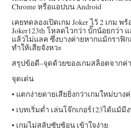
Chrome หรือแอปบน Android
เคยทดลองเปิดเกม Joker ไว้ 2 เกม พร้อ
Joker123th โหลดไวกว่า บั๊กน้อยกว่า แล้
แล้วไม่แลค ซึ่งบางค่ายหากแม้กราฟิ
ทำให้เสียจังหวะ
สรุปข้อดี–จุดด้วยของเกมสล็อตจากค่า
จุดเด่น
• แตกง่ายดายเสียยิ่งกว่าเกมใหม่บางค
• เบทเริ่มต่ำ เล่นโจ๊กเกอร์123ได้แม้
• เกมไม่สลับซับซ้อน เข้าใจง่าย