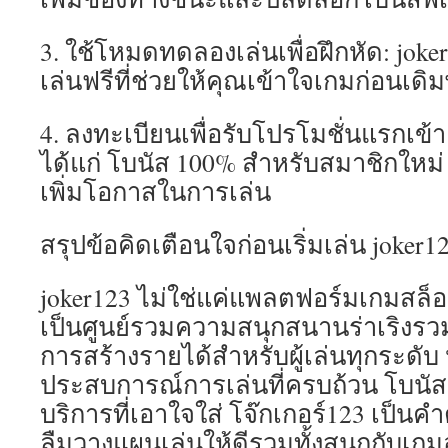
3. ใช้โหมดทดลองเล่นเพื่อฝึกหัด: jo
เล่นฟรีที่ช่วยให้คุณเข้าใจเกมก่อนเดิม
4. ลงทะเบียนเพื่อรับโปรโมชั่นแรกเข้า
ได้แก่ โบนัส 100% สำหรับสมาชิกใหม่ จ
เพิ่มโอกาสในการเล่น
สรุปข้อคิดเตือนใจก่อนเริ่มเล่น joker1
joker123 ไม่ใช่แค่แพลตฟอร์มเกมสล็อ
เป็นศูนย์รวมความสนุกสนานร่าเริงรว
การสร้างรายได้สำหรับผู้เล่นทุกระดั
ประสบการณ์การเล่นที่ครบถ้วน โบนั
บริการที่เอาใจใส่ โจ๊กเกอร์123 เป็นคำ
ลืมวางแผนเล่นให้ดีรวมทั้งสนุกกับเกม