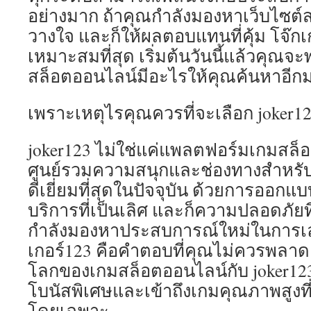
25
อย่างมาก ถ้าคุณกำลังมองหาเว็บไซต์สล
by
วางใจ และก็ให้ผลตอบแทนที่คุ้ม โจ๊กเกอ
Vio
เหมาะสมที่สุด เริ่มต้นวันนี้แล้วคุณ
สล็อตออนไลน์มีอะไรให้คุณค้นหาอีก
เพราะเหตุไรคุณควรที่จะเลือก joker123t
joker123 ไม่ใช่แค่แพลตฟอร์มเกมสล็อต
ศูนย์รวมความสนุกและช่องทางสำหรับ
ดีเยี่ยมที่สุดในปัจจุบัน ด้วยการออกแบบท
บริการที่เป็นเลิศ และก็ความปลอดภัยที
กำลังมองหาประสบการณ์ใหม่ในการเล
เกอร์123 คือคำตอบที่คุณไม่ควรพลาด เ
โลกของเกมสล็อตออนไลน์กับ joker123 ไ
โบนัสพิเศษและเข้าถึงเกมคุณภาพสูงที
โดยเฉพาะ