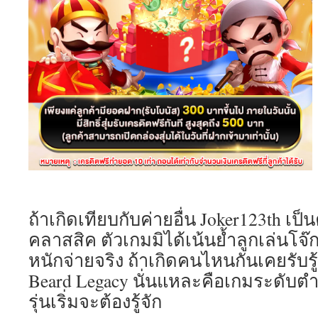
ถ้าเกิดเทียบกับค่ายอื่น Joker123th เป็
คลาสสิค ตัวเกมมิได้เน้นย้ำลูกเล่นโจ๊
หนักจ่ายจริง ถ้าเกิดคนไหนกันเคยรับรู
Beard Legacy นั่นแหละคือเกมระดับต
รุ่นเริ่มจะต้องรู้จัก