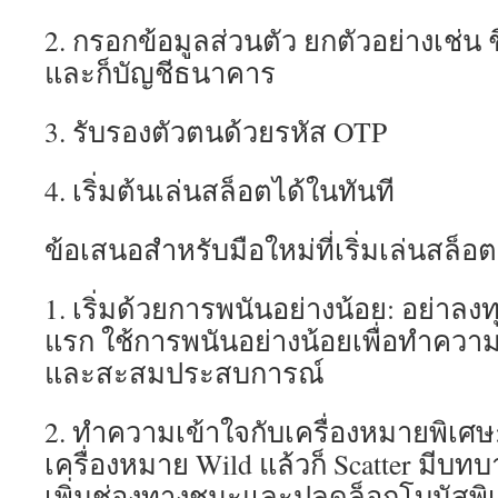
2. กรอกข้อมูลส่วนตัว ยกตัวอย่างเช่น
และก็บัญชีธนาคาร
3. รับรองตัวตนด้วยรหัส OTP
4. เริ่มต้นเล่นสล็อตได้ในทันที
ข้อเสนอสำหรับมือใหม่ที่เริ่มเล่นสล็อต
1. เริ่มด้วยการพนันอย่างน้อย: อย่าล
แรก ใช้การพนันอย่างน้อยเพื่อทำควา
และสะสมประสบการณ์
2. ทำความเข้าใจกับเครื่องหมายพิเศษ
เครื่องหมาย Wild แล้วก็ Scatter มี
เพิ่มช่องทางชนะและปลดล็อกโบนัสพิ