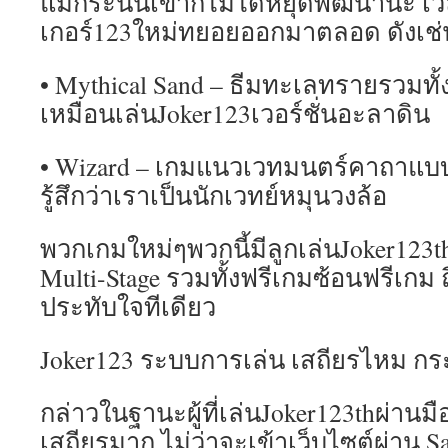
แม้กระนั้นเขาก็ไม่ได้หยุดพัฒนานะ เวล
เกอร์123ใหม่ทยอยออกมาตลอด ดังเช่
• Mythical Sand – ธีมทะเลทรายรวมทั้
เหมือนเล่นJoker123เวอร์ชั่นอะลาดิน
• Wizard – เกมแนวเวทมนตร์คาถาแบบแ
รู้สึกว่าเราเป็นนักเวทย์หมุนวงล้อ
พวกเกมใหม่ๆพวกนี้มีลูกเล่นJoker123
Multi-Stage รวมทั้งฟรีเกมซ้อนฟรีเกม
ประทับใจทีเดียว
Joker123 ระบบการเล่น เสถียรไหม กระ
กล่าวในฐานะผู้ที่เล่นJoker123thผ่านมือ
เสถียรมาก ไม่ว่าจะเข้าเว็บไซต์ผ่าน Sa