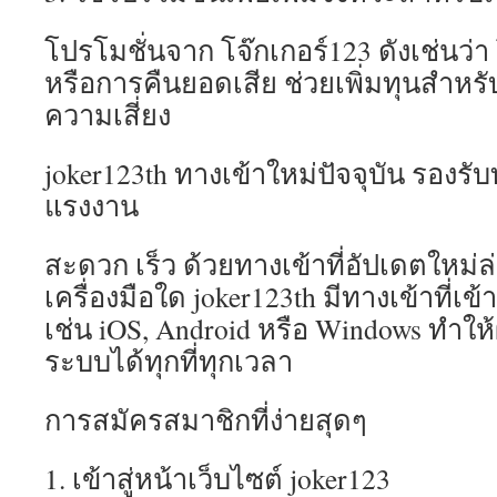
โปรโมชั่นจาก โจ๊กเกอร์123 ดังเช่นว่
หรือการคืนยอดเสีย ช่วยเพิ่มทุนสำหร
ความเสี่ยง
joker123th ทางเข้าใหม่ปัจจุบัน รองรั
แรงงาน
สะดวก เร็ว ด้วยทางเข้าที่อัปเดตใหม่ล่
เครื่องมือใด joker123th มีทางเข้าที่เ
เช่น iOS, Android หรือ Windows ทำให้ผ
ระบบได้ทุกที่ทุกเวลา
การสมัครสมาชิกที่ง่ายสุดๆ
1. เข้าสู่หน้าเว็บไซต์ joker123