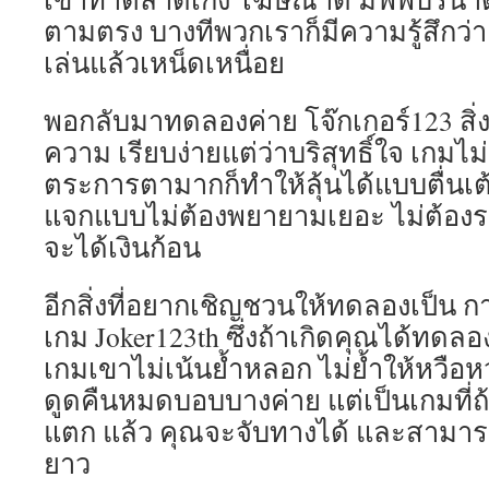
ตามตรง บางทีพวกเราก็มีความรู้สึกว่
เล่นแล้วเหน็ดเหนื่อย
พอกลับมาทดลองค่าย โจ๊กเกอร์123 สิ่งท
ความ เรียบง่ายแต่ว่าบริสุทธิ์ใจ เกมไม่
ตระการตามากก็ทำให้ลุ้นได้แบบตื่นเต้
แจกแบบไม่ต้องพยายามเยอะ ไม่ต้องรอฟ
จะได้เงินก้อน
อีกสิ่งที่อยากเชิญชวนให้ทดลองเป็น 
เกม Joker123th ซึ่งถ้าเกิดคุณได้ทดลองเ
เกมเขาไม่เน้นย้ำหลอก ไม่ย้ำให้หวื
ดูดคืนหมดบอบบางค่าย แต่เป็นเกมที่ถ
แตก แล้ว คุณจะจับทางได้ และสามา
ยาว