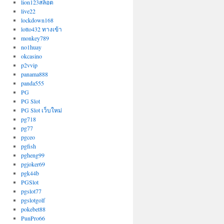
lion123สล็อต
live22
lockdown168
lotto432 ทางเข้า
monkey789
no1huay
okcasino
p2vvip
panama888
panda555
PG
PG Slot
PG Slot เว็บใหม่
pg718
pg77
pgceo
pgfish
pgheng99
pgjoker69
pgk44b
PGSlot
pgslot77
pgslotgolf
pokebet88
PunPro66