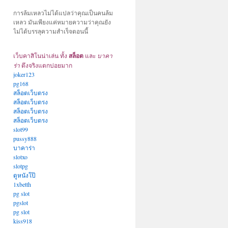
การล้มเหลวไม่ได้แปลว่าคุณเป็นคนล้ม
เหลว มันเพียงแค่หมายความว่าคุณยัง
ไม่ได้บรรลุความสำเร็จตอนนี้
เว็บคาสิโนน่าเล่น ทั้ง
สล็อต
และ
บาคา
ร่า
ตึงจริงแตกบ่อยมาก
joker123
pg168
สล็อตเว็บตรง
สล็อตเว็บตรง
สล็อตเว็บตรง
สล็อตเว็บตรง
slot99
pussy888
บาคาร่า
slotxo
slotpg
ดูหนังโป๊
1xbetth
pg slot
pgslot
pg slot
kiss918