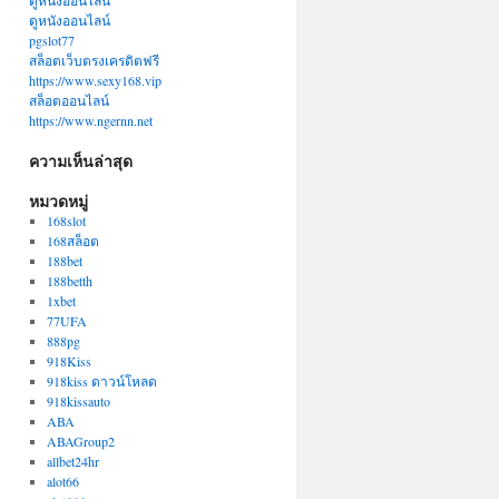
ดูหนังออนไลน์
ดูหนังออนไลน์
pgslot77
สล็อตเว็บตรงเครดิตฟรี
https://www.sexy168.vip
สล็อตออนไลน์
https://www.ngernn.net
ความเห็นล่าสุด
หมวดหมู่
168slot
168สล็อต
188bet
188betth
1xbet
77UFA
888pg
918Kiss
918kiss ดาวน์โหลด
918kissauto
ABA
ABAGroup2
allbet24hr
alot66