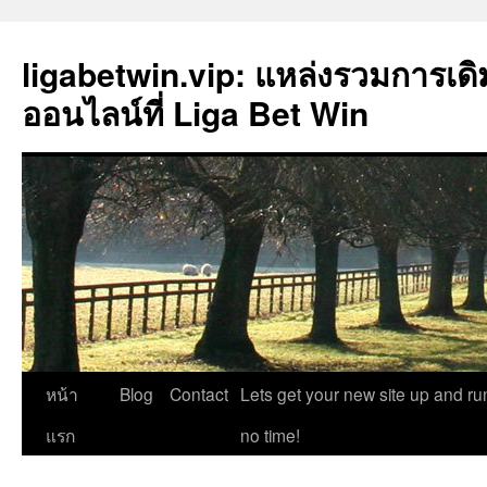
ligabetwin.vip: แหล่งรวมการเด
ออนไลน์ที่ Liga Bet Win
ข้าม
หน้า
Blog
Contact
Lets get your new site up and ru
ไป
แรก
no time!
ยัง