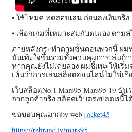
• ใช้โหมด ทดสอบเล่น ก่อนลงเงินจริง
• เลือกเกมที่เหมาะสมกับตนเอง ตาม
ภายหลังกระทำตามขั้นตอนพวกนี้ ผมพ
บันเทิงใจขึ้นรวมทั้งควบคุมการเล่นก้าว
หากคุณยังไม่เคยลอง ผมชี้แนะให้เริ่ม
เห็นว่าการเล่นสล็อตออนไลน์ไม่ใช่เรื
เว็บสล็อตNo.1 Mars95 Mars95 19 ธันวา
จากลูกค้าจริง สล็อตเว็บตรงปลดหนี้ได
ขอขอบคุณมากby web
rocket45
https://rebrand.ly/mars95