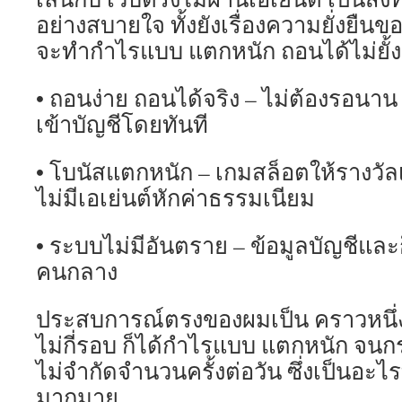
อย่างสบายใจ ทั้งยังเรื่องความยั่งยืนขอ
จะทำกำไรแบบ แตกหนัก ถอนได้ไม่ยั้ง
• ถอนง่าย ถอนได้จริง – ไม่ต้องรอนาน
เข้าบัญชีโดยทันที
• โบนัสแตกหนัก – เกมสล็อตให้รางวัลเพ
ไม่มีเอเย่นต์หักค่าธรรมเนียม
• ระบบไม่มีอันตราย – ข้อมูลบัญชีและ
คนกลาง
ประสบการณ์ตรงของผมเป็น คราวหนึ่
ไม่กี่รอบ ก็ได้กำไรแบบ แตกหนัก จนก
ไม่จำกัดจำนวนครั้งต่อวัน ซึ่งเป็นอะไรท
มากมาย