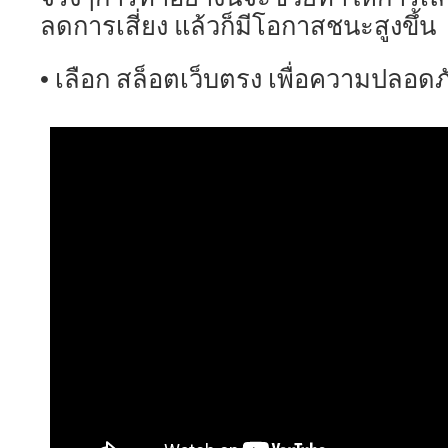
ลดการเสี่ยง แล้วก็มีโอกาสชนะสูงขึ้น
• เลือก สล็อตเว็บตรง เพื่อความปลอดภ