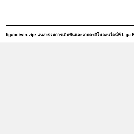
สิ
โน
คุณภาพ
ยอด
เล็ก
ยอด
ligabetwin.vip: แหล่งรวมการเดิมพันและเกมคาสิโนออนไลน์ที่ Liga 
ใหญ่
โอน
ทันที
สล็อต
เว็บ
ตรง
สมัคร
รับ
โปร
โม
ชั่
นพิ
เศษ
15
กุมภาพันธ์
69