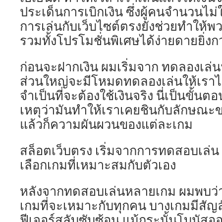
ประเด็นการเบิกเงิน ซึ่งผู้คนจำนวนไม่ใ
การเล่นกับเว็บไซต์ตรงยังช่วยทำให้พว
รวมทั้งโปรโมชั่นพิเศษได้ง่ายดายยิ่งก
ก่อนจะฝากเงิน ผมเริ่มจาก ทดลองเล่นฟ
ส่วนใหญ่จะมีโหมดทดลองเล่นให้เราไ
จำเป็นที่จะต้องใช้เงินจริง นี่เป็นขั้
เหตุว่ามันทำให้เราเคยชินกับลักษณะข
แล้วก็ความผันผวนของแต่ละเกม
สล็อตเว็บตรง เริ่มจากการทดสอบเล่น
เลือกเกมที่เหมาะสมกับตัวเอง
หลังจากทดสอบเล่นหลายเกม ผมพบว่
เกมที่จะเหมาะกับทุกคน บางเกมมีสัญล
ฟีเจอร์สลับซับซ้อน แม้กระนั้นโบนัสอ