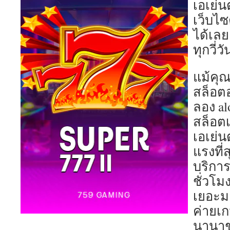
เอเย่น
เว็บไซ
ได้เลย
เ
ทุกวี่วั
ด
แม้คุ
สล็อตอ
เ
ลอง al
เ
สล็อตเ
เ
เอเย่นต
แรงที่ส
บริการ
ชั่วโ
เยอะม
ค่ายเ
นานาช