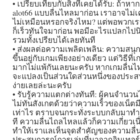
• เปรียบเทียบกับสิ่งที่เคยได้รับ: ถ้าหา
alot66 แบบลื่นไหลมาก่อน เราอาจไม่
ไม่เหมือนหรอกจริงไหม? แต่พอพวกเร
ก็เร็วทันใจมาก่อน พอมีอะไรแปลกไป
รวมทั้งเปรียบได้เลยทันที
• ส่งผลต่อความเพลิดเพลิน: ความสนุ
ขึ้นอยู่กับเกมเพียงอย่างเดียว แต่วิธีที
มากไม่แพ้กันเลยนะครับ หากเกมลื่นไ
จะแปลงเป็นส่วนใดส่วนหนึ่งของประ
ง่ายเลยล่ะนะครับ
• รับรู้ความแตกต่างทันที: ผู้คนจำนวน
ไม่ทันสังเกตด้วยว่าความเร็วของเน็ตม
เท่าไร ตราบจนกระทั่งระบบกลับมาท
ที ความลื่นไถลไหลแล้วก็ความเกี่ยวเนื
ทำให้เราแลเห็นจุดสำคัญของความลื
ประสบการณ์การเล่นที่มาจากอินเทอร์เน็