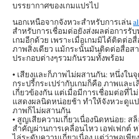
บรรยากาศของเกมแปรไป
นอกเหนือจากจังหวะสำหรับการเล่น
a
สำหรับการเชื่อมต่อยังส่งผลต่อการ
เกมอีกด้วย เพราะเมื่อเกมมิได้ติดต่อส
ภาพสิ่งเดียว แม้กระนั้นมันติดต่อสื่อส
ประกอบต่างๆรวมกันรวมทั้งพร้อม
• เสียงและก็ภาพไม่ผสานกัน: หนึ่งในจ
กระปรี้กระเปร่ากับเกมก็คือ ภาพและเ
เกี่ยวข้องกัน แต่เมื่อมีการเชื่อมต่อที่ไ
แสดงผลนิดหน่อยช้า ทำให้จังหวะดูแปล
ภาพก็ไม่ผสานกัน
• สูญเสียความเกี่ยวเนื่องนิดหน่อย: สล
สำคัญผ่านการเคลื่อนไหว เอฟเฟกต์
ไล่ระดับความเกี่ยวเนื่อง แต่ว่าพอเพ