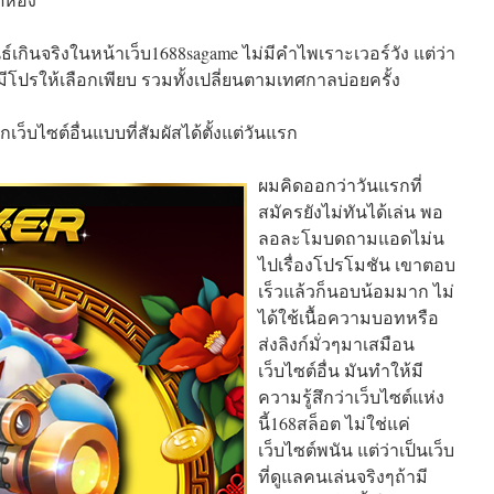
ธ์เกินจริงในหน้าเว็บ1688sagame ไม่มีคำไพเราะเวอร์วัง แต่ว่า
ปรให้เลือกเพียบ รวมทั้งเปลี่ยนตามเทศกาลบ่อยครั้ง
เว็บไซต์อื่นแบบที่สัมผัสได้ตั้งแต่วันแรก
ผมคิดออกว่าวันแรกที่
สมัครยังไม่ทันได้เล่น พอ
ลอละโมบดถามแอดไม่น
ไปเรื่องโปรโมชัน เขาตอบ
เร็วแล้วก็นอบน้อมมาก ไม่
ได้ใช้เนื้อความบอทหรือ
ส่งลิงก์มั่วๆมาเสมือน
เว็บไซต์อื่น มันทำให้มี
ความรู้สึกว่าเว็บไซต์แห่ง
นี้168สล็อต ไม่ใช่แค่
เว็บไซต์พนัน แต่ว่าเป็นเว็บ
ที่ดูแลคนเล่นจริงๆถ้ามี