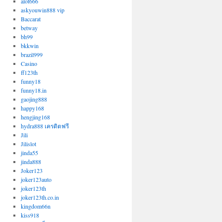
alot666
askyouwin888 vip
Baccarat
betway
bh99
bkkwin
brazil999
Casino
ff123th
funny18
funny18.in
gaojing888
happy168
hengjing168
hydra888 เครดิตฟรี
Jili
Jilislot
jinda55
jinda888
Joker123
joker123auto
joker123th
joker123th.co.in
kingdom66n
kiss918