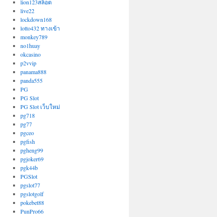
lion123สล็อต
live22
lockdown168
lotto432 ทางเข้า
monkey789
no1huay
okcasino
p2vvip
panama888
panda555
PG
PG Slot
PG Slot เว็บใหม่
pg718
pg77
pgceo
pgfish
pgheng99
pgjoker69
pgk44b
PGSlot
pgslot77
pgslotgolf
pokebet88
PunPro66