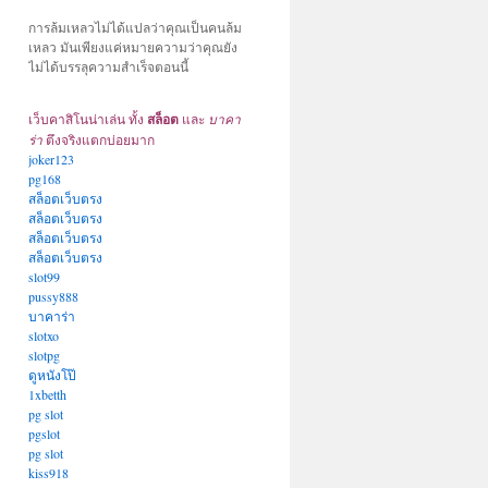
การล้มเหลวไม่ได้แปลว่าคุณเป็นคนล้ม
เหลว มันเพียงแค่หมายความว่าคุณยัง
ไม่ได้บรรลุความสำเร็จตอนนี้
เว็บคาสิโนน่าเล่น ทั้ง
สล็อต
และ
บาคา
ร่า
ตึงจริงแตกบ่อยมาก
joker123
pg168
สล็อตเว็บตรง
สล็อตเว็บตรง
สล็อตเว็บตรง
สล็อตเว็บตรง
slot99
pussy888
บาคาร่า
slotxo
slotpg
ดูหนังโป๊
1xbetth
pg slot
pgslot
pg slot
kiss918