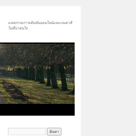
แหล่งรวมการเดิมพันออนไลน์และเกมคาสิ
โนที่น่าสนใจ