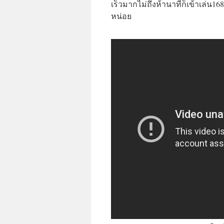
เร็วมากไม่ถึงห้านาทีก็เข้าเล่น1
หน่อย