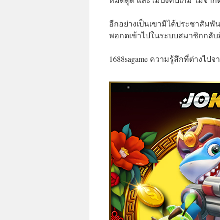
อีกอย่างเป็นเขามิได้ประชาสัมพัน
พอกดเข้าไปในระบบสมาชิกกลับมีโ
1688sagame ความรู้สึกที่ต่างไปจาก