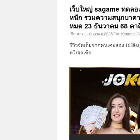
เว็บใหญ่ sagame ทดลอง
เนื้อหา
หนัก รวมความสนุกบาคาร่า
หมด 23 ธันวาคม 68 คาส
เขียนบน
11 ธันวาคม 2025
โดย
Kenneth C
รีวิวจัดเต็มจากคนเคยลอง 1688s
ทวีปเอเชีย