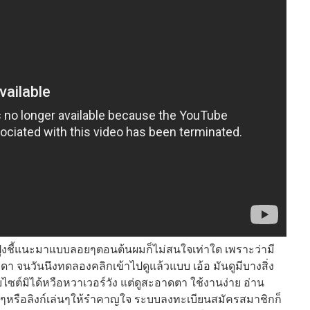
่อนฝูงชี้แนะมาแบบลอยๆตอนต้นผมก็ไม่สนใจเท่าใด เพราะว่ามี
ดา จนวันนึงทดลองคลิกเข้าไปดูแล้วแบบ เอ้อ มันดูมีบางสิ่ง
บไซต์มิได้หวือหวาเวอร์วัง แต่ดูสะอาดตา ใช้งานง่าย อ่าน
ั่วๆหรือลิงก์เล่นๆให้รำคาญใจ ระบบลงทะเบียนสมัครสมาชิกก็