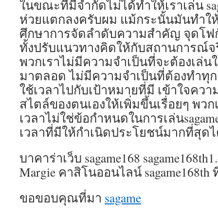
ในขณะที่มีจำกัดไม่ได้ทำให้เราเล่น sa
ห่วยแตกลงครับผม แม้กระนั้นมันทำใ
ศึกษาการจัดลำดับความสำคัญ จุดโฟกัส
ทั้งปรับแนวทางคิดให้กับสถานการณ์จร
พวกเราไม่มีความจำเป็นที่จะต้องเล่นใ
มาตลอด ไม่มีความจำเป็นที่ต้องทำทุกส
ใช้เวลาไปกับเป้าหมายที่มี เข้าใจความ
สไตล์ของตนเองให้เพิ่มขึ้นเรื่อยๆ พวก
เวลาไม่ใช่ข้อกำหนดในการเล่นsagame
เวลาที่มีให้กำเนิดประโยชน์มากที่สุดไ
บาคาร่าเว็บ sagame168 sagame168th1.
Margie คาสิโนออนไลน์ sagame168th ที่ด
ขอขอบคุณที่มา
sagame