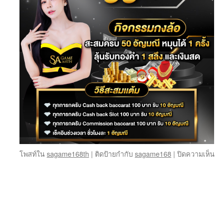
โพสท์ใน
sagame168th
|
ติดป้ายกำกับ
sagame168
|
ปิดความเห็น
เ
ง