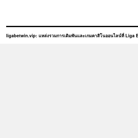
ligabetwin.vip: แหล่งรวมการเดิมพันและเกมคาสิโนออนไลน์ที่ Liga 