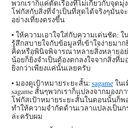
พวกเราก็แค่ตัดเรื่องที่ไม่เกี่ยวกับจุดม
โฟกัสกับสิ่งที่จำเป็นที่สุดได้จริงๆมัน
อย่างเที่ยงตรงขึ้น
• ให้ความเอาใจใส่กับความเด่นชัด: ใ
รู้สึกสบายใจกับข้อมูลที่เข้าใจง่ายมากยิ
คิดหรือพินิจพิจารณาหลายสิ่งหลายอย่า
น้อยก็ยิ่งจำเป็นต้องตกลงใจจากสิ่งที่
ยิ่งกว่าเพียงแค่นั้นเลยครับ
• มองดูเป้าหมายระยะสั้น:
sagame
ในเม
sagame สั้นๆพวกเราก็แปลงจากมอง
โฟกัสเป้าหมายระยะสั้นในตอนนั้นก็พ
ทำให้ความจำกัดด้านเวลาแปลงเป็นกร
ล่ะครับผม