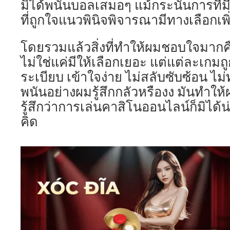
มิได้พนันบอลเสมอๆ แม้กระนั้นการที่มีหม
ที่ถูกใจแนวพินิจพิจารณามีทางเลือกเพิ
โดยรวมแล้วสิ่งที่ทำให้ผมชอบใจมากคื
ไม่ใช่แค่มีให้เลือกเยอะ แต่แต่ละเกม
ระเบียบ เข้าใจง่าย ไม่สลับซับซ้อน ไม่
พนันอย่างผมรู้สึกกลัวหรืองง มันทำใ
รู้สึกว่าการเล่นคาสิโนออนไลน์ก็มิได้น
คิด