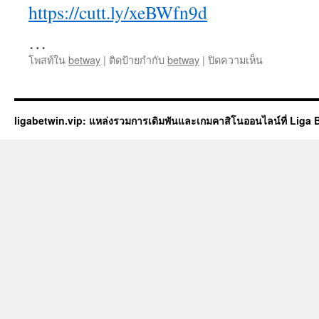
https://cutt.ly/xeBWfn9d
…
บน
โพสท์ใน
betway
|
ติดป้ายกำกับ
betway
|
ปิดความเห็น
Slot
betwayviet
31
ม.ค.
ligabetwin.vip: แหล่งรวมการเดิมพันและเกมคาสิโนออนไลน์ที่ Liga 
25
slot
เว็บไซต์
แตก
ง่าย
เว็บ
สล็อต
อันดับ
1
รวม
เกม
ดัง
ทำ
เงิน