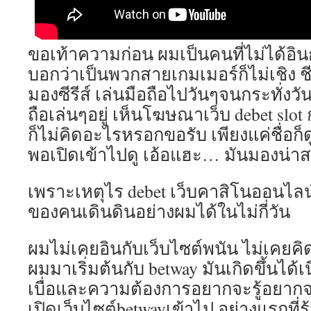
ขอเท้าความก่อน ผมเป็นคนที่ไม่ได้อิน
บอกว่าเป็นพวกสายเกมเมอร์ก็ไม่เชิง ชี
มองซีรีส์ เล่นมือถือไปวันๆจนกระทั่งวั
ถือเล่นๆอยู่ เห็นโฆษณาเว็บ debet slot
ก็ไม่คิดอะไรหรอกขอรับ เพียงแค่ชื่อก็
พอเปิดเข้าไปดู เอ้อแฮะ… มันมองน่าส
เพราะเหตุไร debet เว็บคาสิโนออนไลน
ของคนเดินดินอย่างผมได้ในไม่กี่วัน
ผมไม่เคยอินกับเว็บไซต์พนัน ไม่เคยคิ
ผมมาเริ่มต้นกับ betway มันเกิดขึ้นได
เบื่อและความต้องการอยากจะรู้อยากจ
เปิดเว็บไซต์betwayเข้าไป อย่างแรกที่ร