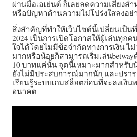
ผ่านมือเอเย่นต์ ก็เลยลดความเสี่ยงสำห
หรือปัญหาด้านความไม่โปร่งใสลงอย่าง
สิ่งสำคัญที่ทำให้เว็บไซต์นี้เปลี่ยนเป็นท
2024 เป็นการเปิดโอกาสให้ผู้เล่นทุกค
ใจได้โดยไม่มีข้อจำกัดทางการเงิน ไม่ว่า
มากหรือน้อยก็สามารถเริ่มเล่นbetway
10 บาทแค่นั้น จุดนี้เหมาะมากสำหรับน
ยังไม่มีประสบการณ์มากนัก และปรารถ
เรียนรู้ระบบเกมสล็อตก่อนที่จะลงเงินพ
อนาคต