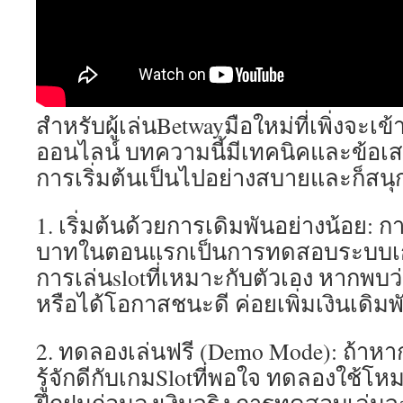
สำหรับผู้เล่นBetwayมือใหม่ที่เพิ่งจะเข
ออนไลน์ บทความนี้มีเทคนิคและข้อเส
การเริ่มต้นเป็นไปอย่างสบายและก็สนุก
1. เริ่มต้นด้วยการเดิมพันอย่างน้อย: ก
บาทในตอนแรกเป็นการทดสอบระบบเกม
การเล่นslotที่เหมาะกับตัวเอง หากพบ
หรือได้โอกาสชนะดี ค่อยเพิ่มเงินเดิ
2. ทดลองเล่นฟรี (Demo Mode): ถ้าหา
รู้จักดีกับเกมSlotที่พอใจ ทดลองใช้โห