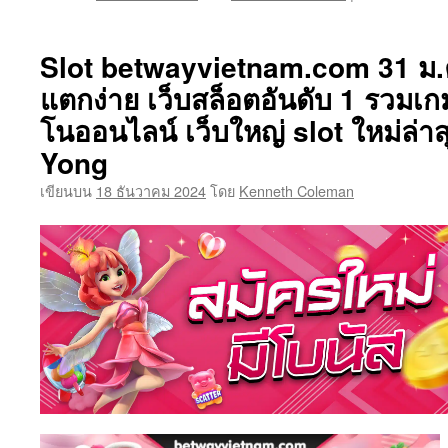
D
พ
กี
Slot betwayvietnam.com 31 ม.ค.
ค
แตกง่าย เว็บสล็อตอันดับ 1 รวมเกม
ทุ
ช
โนออนไลน์ เว็บใหญ่ slot ใหม่ล่า
พร
ค
Yong
สิ
เขียนบน
18 ธันวาคม 2024
โดย
Kenneth Coleman
โ
2
ชั
2
D
2
we
ให
ca
on
เว
แม
ให