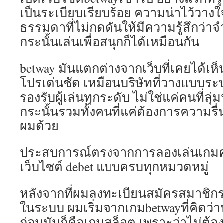
เป็นระเบียบเรียบร้อย ความน่าไว้วางใ
ธรรมดาที่ไม่กดดันให้มีความรู้สึกว่าจำ
กระนั้นเล่นเพื่อสนุกก็ได้เหมือนกัน
betway มันแตกต่างจากเว็บที่เคยได้เห็
โปรเด่นชัด เหมือนบริษัทที่วางแบบระบ
รองรับผู้เล่นทุกระดับ ไม่ใช่แค่คนที่ลุ
กระนั้นรวมทั้งคนที่แค่ต้องการความรื่
ผมด้วย
ประสบการณ์ตรงจากการลองเล่นเกมคาสิ
เว็บไซต์ debet แบบครบทุกหมวดหมู่
หลังจากที่ผมลงทะเบียนสมัครสมาชิกรว
ในระบบ ผมเริ่มจากเกมbetwayที่คิดว่าน่
ก่อนมันก็คือเกมสล็อต เพราะว่าไม่ต้