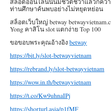
สล็อตออนไลน์นั้นมีชีวิตชีวาแล้วก็คว
ท่านศึกษาค้นพบอย่างไม่หยุดหย่อน
สล็อตเว็บใหญ่ betway betwayvietnam.
Yong คาสิโน slot แตกง่าย Top 100
ขอขอบพระคุณอ้างอิง
betway
https://bit.ly/slot-betwayvietnam
https://rebrand.ly/slot-betwayvietnam
https://wow.in.th/betwayvietnam
https://t.co/Kw9uhnaIPj
https://shorturl.asia/p1fMF