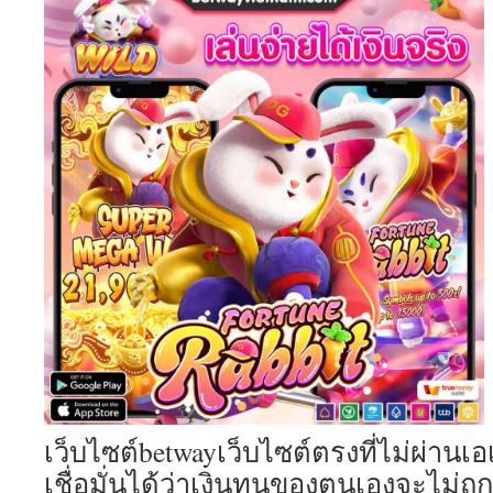
ล่
T
8
b
R
เว็บไซต์betwayเว็บไซต์ตรงที่ไม่ผ่านเอเย
เชื่อมั่นได้ว่าเงินทุนของตนเองจะไม่ถู