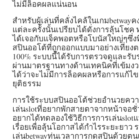
ไม่มีล็อคผลแน่นอน
สำหรับผู้เล่นที่คลั่งไคล้ในเกมbetwayค
แต่ละครั้งนั้นเปรียบได้ดั่งการลุ้นโชค
ได้เจอกับแจ็คพอตหรือโบนัสใหญ่ๆซึ่งที่
สปินออโต้ที่ถูกออกแบบมาอย่างเที่ยง
100% ระบบนี้ได้รับการตรวจดูและรั
ผ่านมาตรฐานทางด้านเทคนิคที่เข้มงวด ผ
ได้ว่าจะไม่มีการล็อคผลหรือการแก้ไข
ยุติธรรม
การใช้ระบบสปินออโต้ช่วยอำนวยความ
เล่นslotที่อยากพักสายตาจากหน้าจอชั่วปร
อยากได้ทดลองใช้วิธีการการเล่นslotแบ
เรื่อยเพื่อลุ้นโอกาสได้กำไรระยะยาว ร
เล่นbetwayทุ่นเวลาการกดสปินด้วยตน