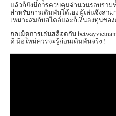
แล้วก็ยังมีการควบคุมจำนวนรอบรวมทั้
สำหรับการเดิมพันได้เอง ผู้เล่นจึงสามา
เหมาะสมกับสไตล์และก็เงินลงทุนของ
กลเม็ดการเล่นสล็อตกับ betwayvietnam
ดี มือใหม่ควรจะรู้ก่อนเดิมพันจริง !