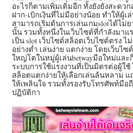
อะไรก็ตามเพิ่มเติมอีก ทั้งยังยังสะ
ฝาก-เบิกเงินที่ไม่มีอย่างน้อย ทำให้ผู้เ
สามารถเริ่มต้นการเล่นเกมslotได้ไม่ย
นั้น รวมทั้งหนึ่งในเว็บไซต์ที่กำลังมาแ
เป็น slot เว็บไซต์สล็อตเว็บไซต์ตรง ไม่
อย่างต่ำ เล่นง่าย แตกง่าย โดยเว็บไซต์แ
ใหญ่โตในหมู่ผู้เล่นbetwayมือใหม่และก็
ระบบการใช้แรงงานที่เป็นมิตรต่อผู้ใช้ 
สล็อตแตกง่ายให้เลือกเล่นล้นหลาม แถ
ให้เพลินใจ รวมทั้งรองรับโทรศัพท์มือถ
ปฏิบัติกา