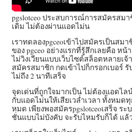
pgslotceo ประสบการณ์การสมัครสมาชิก
เดิม ไม่ต้องผ่านแอดไม่น
เราทดลองpgceoเข้าไปสมัครเป็นสมาชิ
ของ pgceo อย่างแรกที่รู้สึกเลยคือ หน้
ไม่วิงเวียนแบบเว็บไซต์สล็อตหลายเจ้า 
สมัครสมาชิก กดเข้าไปก็กรอกเบอร์ รับ
ไม่ถึง 2 นาทีเสร็จ
จุดเด่นที่ถูกใจมากเป็น ไม่ต้องแอดไล
กับแอดไม่นให้เสียเวล่ำเวลา ทั้งหมดท
หมด เพียงพอสมัครpgslotceoเสร็จ ระบ
ชั่นแบบไม่บังคับ จะรับไหมรับก็ได้ แ