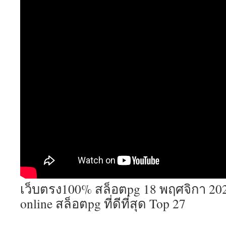
เว็บตรง100% สล็อตpg 18 พฤศจิกา 202
online สล็อตpg ที่ดีที่สุด Top 27