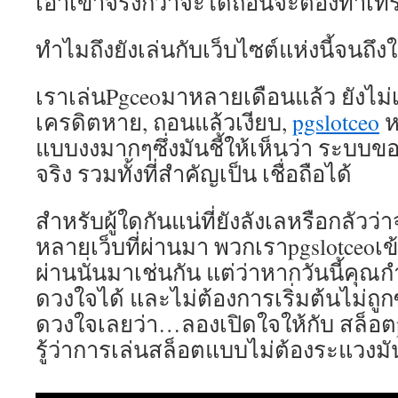
เอาเข้าจริงกว่าจะได้ถอนจะต้องทำเทิร
ทำไมถึงยังเล่นกับเว็บไซต์แห่งนี้จนถึง
เราเล่นPgceoมาหลายเดือนแล้ว ยังไ
เครดิตหาย, ถอนแล้วเงียบ,
pgslotceo
ห
แบบงงมากๆซึ่งมันชี้ให้เห็นว่า ระบบขอ
จริง รวมทั้งที่สำคัญเป็น เชื่อถือได้
สำหรับผู้ใดกันแน่ที่ยังลังเลหรือกลั
หลายเว็บที่ผ่านมา พวกเราpgslotceoเข
ผ่านนั่นมาเช่นกัน แต่ว่าหากวันนี้คุณก
ดวงใจได้ และไม่ต้องการเริ่มต้นไม่ถู
ดวงใจเลยว่า…ลองเปิดใจให้กับ สล็อตp
รู้ว่าการเล่นสล็อตแบบไม่ต้องระแวง