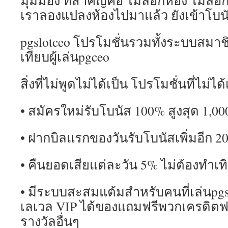
มุมมอง ที่สำคัญคือ ไม่ล็อกห้อง ไม่ล็อ
เราลองแปลงห้องไปมาแล้ว ยังเข้าโบน
pgslotceo โปรโมชั่นรวมทั้งระบบสมาชิก
เทียบผู้เล่นpgceo
สิ่งที่ไม่พูดไม่ได้เป็น โปรโมชั่นที่ไม่ได
• สมัครใหม่รับโบนัส 100% สูงสุด 1,0
• ฝากบิลแรกของวันรับโบนัสเพิ่มอีก 2
• คืนยอดเสียแต่ละวัน 5% ไม่ต้องทำเทิ
• มีระบบสะสมแต้มสำหรับคนที่เล่นpgsl
เลเวล VIP ได้ของแถมฟรีพวกเครดิตฟรี
รางวัลอื่นๆ