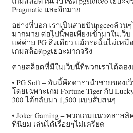
เกมสล็อตในเว็บไซต์ pgslotceo เยอะจริง
Pragmatic และอีกมาก
อย่างที่บอก เราเป็นสายปั่นpgceoล้วน
มากมาย ต่อไปนี้พอเพียงเข้ามาในเว็บ
แค่ค่าย PG สิ่งเดียว แม้กระนั้นไม่เหมื
เกมสล็อตpgเยอะมากจริง
ค่ายสล็อตที่มีในเว็บนี้ที่พวกเราได้ลอง
• PG Soft – อันนี้คือดารานำชายของเ
โดยเฉพาะเกม Fortune Tiger กับ Lucky
300 ได้กลับมา 1,500 แบบสับสนๆ
• Joker Gaming – พวกเกมแนวคลาสสิคอ
ที่นิยม เล่นได้เรื่อยๆไม่เครียด