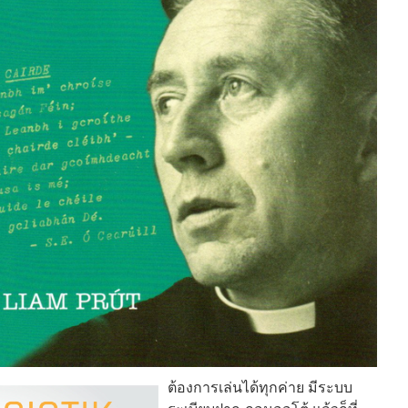
ต้องการเล่นได้ทุกค่าย มีระบบ