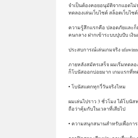
จำเป็นต้องคอยอนุมัติจากแอดไม่น
ทดลองเล่นเว็บไซต์ สล็อตเว็บไซต์
ความรู้สึกแรกคือ ปลอดภัยและก็มั
คนกลาง ฝากเข้าระบบปุบปับ เงินเ
ประสบการณ์เล่นเกมจริง ufawinn
ภายหลังสมัครเสร็จ ผมเริ่มทดลองเล
ก็โบนัสออกบ่อยมาก เกมแรกที่ทด
• โบนัสแตกทุกวี่วันจริงไหม
ผมเล่นไปราว 3 ชั่วโมง ได้โบนัส
ถือว่าคุ้มกับในเวลาที่เสียไป
• ความสนุกสนานสำหรับเพื่อการ