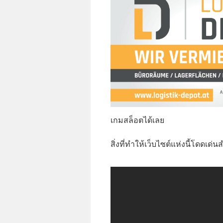
เกมสล็อตได้เลย
สิ่งที่ทำให้เว็บไซต์แห่งนี้โดดเ