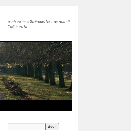
แหล่งรวมการเดิมพันออนไลน์และเกมคาสิ
โนที่น่าสนใจ