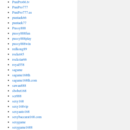
PunPro66.tv
PunPro777
PunPro777.us
puntaek66
puntaek77
Pussy888
pussy888fun
pussy888play
pussy888win
redkong89
rocket45
rockstar66
royal558
sagame
sagame168th
sagame168th.com
sawan888
sbobet168
scr888
sexy168
sexy168vip
sexyauto168
sexybaccarat168.com
sexygame
sexygame1688