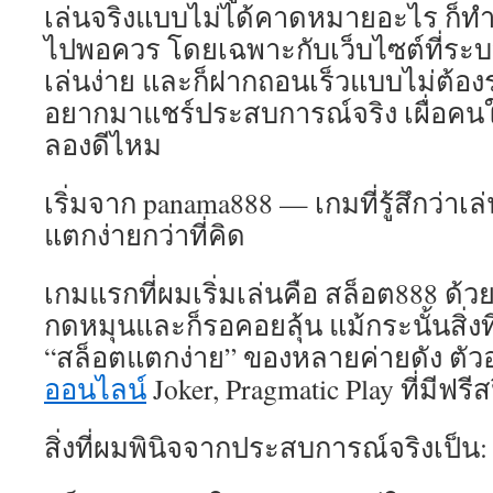
เล่นจริงแบบไม่ได้คาดหมายอะไร ก็ทำ
ไปพอควร โดยเฉพาะกับเว็บไซต์ที่ระบ
เล่นง่าย และก็ฝากถอนเร็วแบบไม่ต้องร
อยากมาแชร์ประสบการณ์จริง เผื่อคนใ
ลองดีไหม
เริ่มจาก panama888 — เกมที่รู้สึกว่าเล
แตกง่ายกว่าที่คิด
เกมแรกที่ผมเริ่มเล่นคือ สล็อต888 ด้วย
กดหมุนและก็รอคอยลุ้น แม้กระนั้นสิ่งท
“สล็อตแตกง่าย” ของหลายค่ายดัง ตัวอ
ออนไลน์
Joker, Pragmatic Play ที่มีฟรี
สิ่งที่ผมพินิจจากประสบการณ์จริงเป็น: