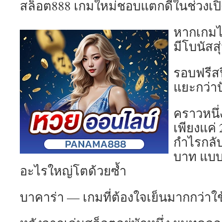
สล็อต888 เกมใหม่ชอบแตกดีในช่วงเปิ
หากเกมไ
มีโบนัสส
รอบฟรีส
แยะกว่าป
คราวหนึ่
เพียงแค่
กำไรกลั
บาท แบบไ
อะไรใหญ่โตด้วยซ้ำ
บาคาร่า — เกมที่ต้องใจเย็นมากกว่าใ