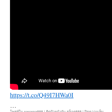
https://t.co/Q49I7HWa0I
…
บน
โพสท์ใน
panama888
|
ติดป้ายกำกับ
สล็อต888
|
ปิดความเห็น