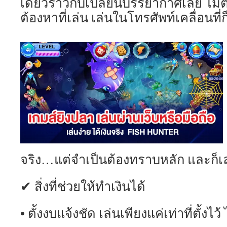
เดียวราวกับเปลี่ยนบรรยากาศเลย ไม่ต
ต้องหาที่เล่น เล่นในโทรศัพท์เคลื่อนที่ก็
จริง…แต่จำเป็นต้องทราบหลัก และก็เ
✔ สิ่งที่ช่วยให้ทำเงินได้
• ตั้งงบแจ้งชัด เล่นเพียงแค่เท่าที่ตั้งไว้