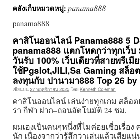
panama888
คลังเก็บหมวดหมู่:
เนื้อหา
panama888
คาสิโนออนไลน์ Panama888 5 
panama888 แตกโหดกว่าทุกเว็บ มั
วันรับ 100% เว็บเดียวที่สายพรีเมี
ใช้Pgslot,JILI,Sa Gaming สล็อ
ลงทุนกับ ปานามา888 Top 26 by
เขียนบน
27 พฤศจิกายน 2025
โดย
Kenneth Coleman
คาสิโนออนไลน์ เล่นง่ายทุกเกม สล็อ
ร่า กีฬา ฝาก–ถอนอัตโนมัติ 24 ชม.
ผมเองเป็นคนๆหนึ่งที่ไม่ค่อยเชื่อเรื่
นัก เนื่องจากว่ารู้สึกว่าเล่นแล้วเสียแน