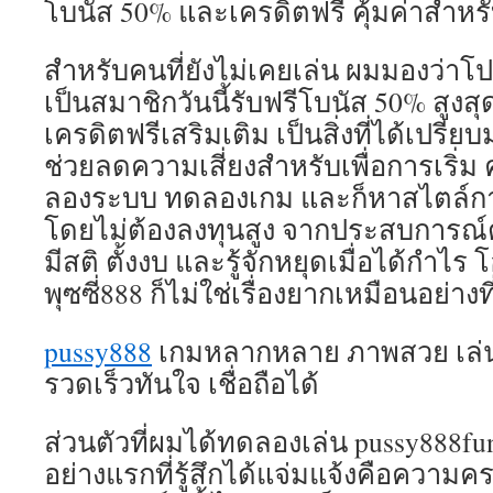
โบนัส 50% และเครดิตฟรี คุ้มค่าสำหรั
สำหรับคนที่ยังไม่เคยเล่น ผมมองว่าโ
เป็นสมาชิกวันนี้รับฟรีโบนัส 50% สูงส
เครดิตฟรีเสริมเติม เป็นสิ่งที่ได้เปรี
ช่วยลดความเสี่ยงสำหรับเพื่อการเริ่
ลองระบบ ทดลองเกม และก็หาสไตล์กา
โดยไม่ต้องลงทุนสูง จากประสบการณ์ต
มีสติ ตั้งงบ และรู้จักหยุดเมื่อได้กำไ
พุซซี่888 ก็ไม่ใช่เรื่องยากเหมือนอย่างที
pussy888
เกมหลากหลาย ภาพสวย เล่นลื่
รวดเร็วทันใจ เชื่อถือได้
ส่วนตัวที่ผมได้ทดลองเล่น pussy888f
อย่างแรกที่รู้สึกได้แจ่มแจ้งคือความค