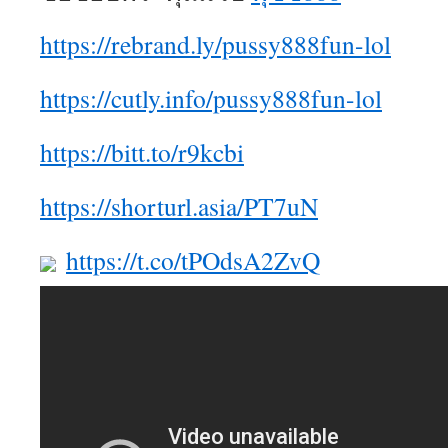
https://rebrand.ly/pussy888fun-lol
https://cutly.info/pussy888fun-lol
https://bitt.to/r9kcbi
https://shorturl.asia/PT7uN
https://t.co/tPOdsA2ZvQ