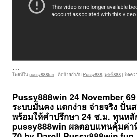
…
โพสท์ใน
pussy888fun
|
ติดป้ายกำกับ
Pussy888
,
พุซซี่888
|
ปิดคว
Pussy888win 24 November 69 พุ
ระบบมั่นคง แตกง่าย จ่ายจริง ปั่นสล
พร้อมให้คำปรึกษา 24 ช.ม. ทุนหลั
pussy888win ผลตอบแทนคุ้มค่าที
70 by Darell Pussy888win.fun