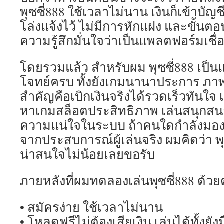
พุซซี่888 ใช้เวลาไม่นาน เงินก็เข้าบัญ
โล่งแจ้งไว้ ไม่มีการหักแฝง และขั้นตอน
ความรู้สึกมั่นใจว่าเป็นแพลตฟอร์มเชื่อ
โดยรวมแล้ว สำหรับผม พุซซี่888 เป็
โจทย์ครบ ทั้งยังเกมนานาประการ ภาพงา
สำคัญคือเบิกเงินจริงได้รวดเร็วทันใจ
หาเกมสล็อตประสิทธิภาพ เล่นสนุกสน
ความแน่ใจในระบบ ถ้าคนใดกำลังมองหา
จากประสบการณ์ผู้เล่นจริง ผมคิดว่า พุซซ
น่าสนใจไม่น้อยเลยขอรับ
ภายหลังที่ผมทดลองเล่นพุซซี่888 ด้วยตัว
• สมัครง่าย ใช้เวลาไม่นาน
• โหลดฟรีไม่ต้องเสียเงิน เล่นได้ทั้งยัง