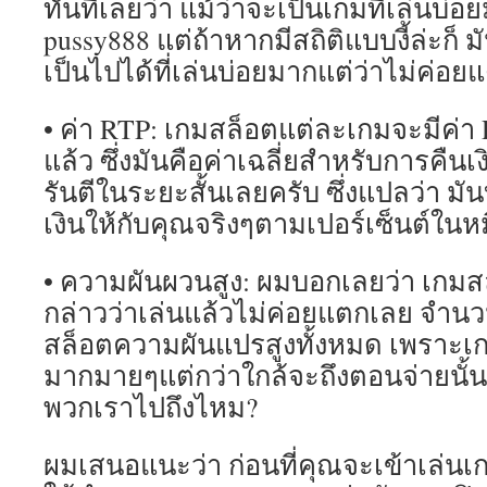
ทันทีเลยว่า แม้ว่าจะเป็นเกมที่เล่นบ
pussy888 แต่ถ้าหากมีสถิติแบบงี้ล่ะก็ ม
เป็นไปได้ที่เล่นบ่อยมากแต่ว่าไม่ค่อย
• ค่า RTP: เกมสล็อตแต่ละเกมจะมีค่า R
แล้ว ซึ่งมันคือค่าเฉลี่ยสำหรับการคืน
รันตีในระยะสั้นเลยครับ ซึ่งแปลว่า มั
เงินให้กับคุณจริงๆตามเปอร์เซ็นต์ในห
• ความผันผวนสูง: ผมบอกเลยว่า เกมส
กล่าวว่าเล่นแล้วไม่ค่อยแตกเลย จำน
สล็อตความผันแปรสูงทั้งหมด เพราะเกม
มากมายๆแต่กว่าใกล้จะถึงตอนจ่ายนั้น ก
พวกเราไปถึงไหม?
ผมเสนอแนะว่า ก่อนที่คุณจะเข้าเล่นเ