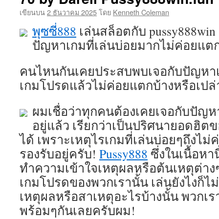
เขียนบน
2 ธันวาคม 2025
โดย
Kenneth Coleman
พุซซี่888
เล่นสล็อตกับ pussy888wi
ปัญหาเกมที่เล่นบ่อยมากไม่ค่อยแต
คนไหนกันเคยประสบพบเจอกับปัญหาเล่
เกมโปรดแล้วไม่ค่อยแตกบ้างหรือเปล่
ผมเชื่อว่าทุกคนต้องเคยเจอกับปัญ
อยู่แล้ว เรียกว่าเป็นปริศนายอดฮิตข
ได้ เพราะเหตุไรเกมที่เล่นบ่อยๆถึงไม่
รองรับอยู่ครับ!
Pussy888
ซึ่งในเนื้อห
ทำความเข้าใจเหตุผลหรือต้นเหตุต่างๆ
เกมโปรดของพวกเรานั้น เล่นยังไงก็ไม่
เหตุผลหรือสาเหตุอะไรบ้างนั้น พวก
พร้อมๆกันเลยครับผม!