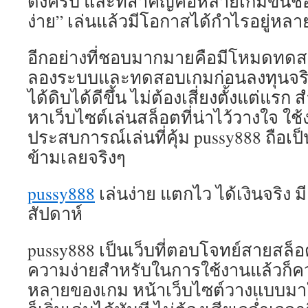
ดังครบ และที่สำคัญคือหลายเกมขึ้นชื่
ง่าย” เล่นแล้วมีโอกาสได้กำไรอยู่หลาย
อีกอย่างที่ชอบมากมายคือมีโหมดทดสอ
ลองระบบและทดสอบเกมก่อนลงทุนจริง
ได้ดิบได้ดีขึ้น ไม่ต้องเสี่ยงตั้งแต่แรก 
หาเว็บไซต์เล่นสล็อตที่น่าไว้วางใจ ใช้
ประสบการณ์เล่นที่คุ้ม pussy888 ถือเป
ข้ามเลยจริงๆ
pussy888
เล่นง่าย แตกไว ได้เงินจริง 
สัปดาห์
pussy888 เป็นเว็บที่ตอบโจทย์สายสล็อ
ความง่ายสำหรับในการใช้งานแล้วก
หลายของเกม หน้าเว็บไซต์วางแบบมาให