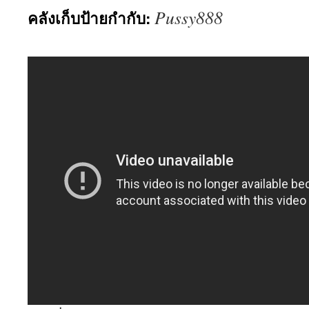
Pussy888
คลังเก็บป้ายกำกับ:
เนื้อหา