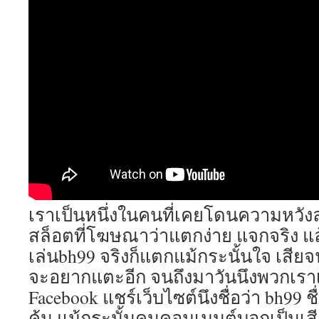
เราเป็นหนึ่งในคนที่เคยโดนความหวั
สล็อตที่โฆษณาว่าแตกง่าย แจกจริง แล
เล่นbh99 จริงก็แตกแม้กระนั้นใจ เสียจน
จะอยากแตะอีก จนถึงมาวันนึงพวกเราเห
Facebook แชร์เว็บไซต์นึงชื่อว่า bh99 ช
คุ้น แม้กระนั้นคนคอมเมนต์บอกเป็นเสี