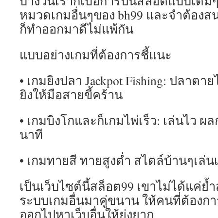
บางวันเราก็เบื่อการปั่นสล็อตแบบเดิ
หมวดเกมอื่นๆของ bh99 และจำต้องสนเท
ก็ทำออกมาดีไม่แพ้กัน
แบบอย่างเกมที่ต้องการชี้แนะ
• เกมยิงปลา Jackpot Fishing: ปลาตา
ยิงให้มือสายขี้คร้าน
• เกมบิงโกและก็เกมไพ่เร็ว: เล่นไว 
นาที
• เกมทายสี ทายสูงต่ำ สไตล์บ้านๆเล่น
เป็นเว็บไซต์นี้สล็อต99 เขาไม่ได้แค่ย้
ระบบเกมอื่นมาคู่ขนาน ให้คนที่ต้อง
ออกไปหาเว็บอื่นให้ยุ่งยาก