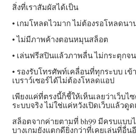
สิ่งที่เราสัมผัสได้เป็น
• เกมโหลดไวมาก ไม่ต้องรอโหลดนา
• ไม่มีภาพค้างตอนหมุนสล็อต
• เล่นฟรีสปินแล้วภาพลื่น ไม่กระตุกจ
• รองรับโทรศัพท์เคลื่อนที่ทุกระบบ เข้
เบราว์เซอร์ได้ไม่ต้องโหลดแอป
เพียงแค่ที่ตรงนี้ก็ชี้ให้เห็นเลยว่าเว็บไ
ระบบจริง ไม่ใช่แค่หวังเปิดเว็บแล้วดูดเ
สล็อตจากค่ายตามที่ bh99 มีครบแบบไม
บางเกมยังแตกดียิ่งกว่าที่เคยเล่นที่อื่นอ