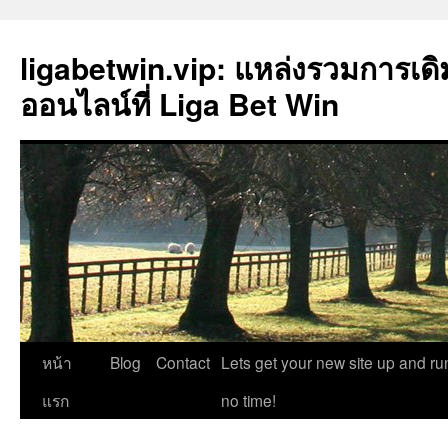
ligabetwin.vip: แหล่งรวมการเด
ออนไลน์ที่ Liga Bet Win
ข้าม
หน้า
Blog
Contact
Lets get your new site up and ru
ไป
แรก
no time!
ยัง