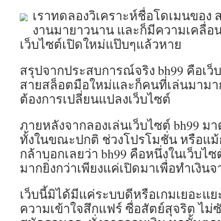
เราทดลองวิเคราะห์ชื่อโดเมนของ ส
งานมายาวนาน และก็มีความเคลื่อน
เว็บไซต์เปิดใหม่แป๊บๆแล้วหาย
สรุปจากประสบการณ์จริง bh99 คือเว็บไ
สายสล็อตมือใหม่และก็คนที่เล่นมามา
ต้องการเปลี่ยนแปลงเว็บไซต์
ภายหลังจากลองเล่นเว็บไซต์ bh99 มาต
ทั้งในขณะปกติ ช่วงโปรโมชั่น หรือแม้
กล้าบอกเลยว่า bh99 คือหนึ่งในเว็บไซต์สล
มากยิ่งกว่าเพียงแค่เปิดมาเพื่อทำเงิน
เว็บนี้มิได้มีแค่ระบบดีหรือเกมเยอะแยะ
ความเข้าใจสึกแฟร์ ซื่อสัตย์สุจริต ไม่ซ