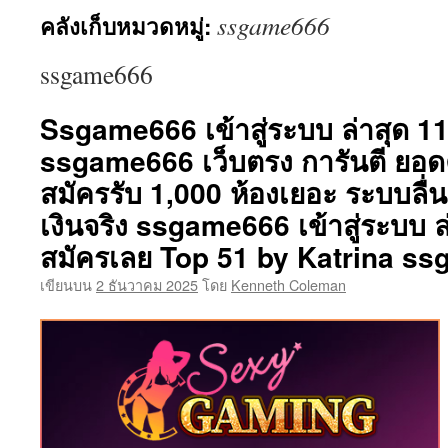
ssgame666
คลังเก็บหมวดหมู่:
เนื้อหา
ssgame666
Ssgame666 เข้าสู่ระบบ ล่าสุด 
ssgame666 เว็บตรง การันตี ยอด
สมัครรับ 1,000 ห้องเยอะ ระบบลื่
เงินจริง ssgame666 เข้าสู่ระบบ 
สมัครเลย Top 51 by Katrina s
เขียนบน
2 ธันวาคม 2025
โดย
Kenneth Coleman