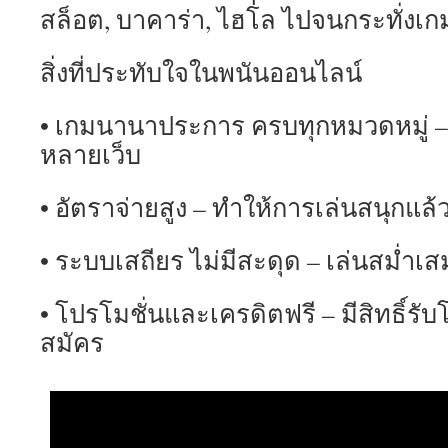
สล็อต, บาคาร่า, ไฮโล ไปจนกระทั่งเ
สิ่งที่ประทับใจในพนันออนไลน์
• เกมนานาประการ ครบทุกหมวดหมู่ – 
หลายเว็บ
• อัตราจ่ายสูง – ทำให้การเล่นสนุกแล้วก
• ระบบเสถียร ไม่มีสะดุด – เล่นสม่ำเ
• โปรโมชั่นและเครดิตฟรี – มีสิทธิ์รั
สมัคร