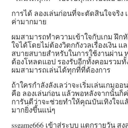
การได้ ลองเล่นก่อนที่จะตัดสินใจจริง 
ค่ามากมาย
ผมสามารถทำความเข้าใจกับเกม ฝึกหั
ใจได้โดยไม่ต้องวิตกกังวลเรื่องเงิน แ
สบายสบายสำหรับในการใช้งานผ่าน หน
ต้องโหลดแอป รองรับอีกทั้งคอมรวมทั้ง
ผมสามารถเล่นได้ทุกที่ที่ต้องการ
ถ้าใครกำลังลังเลว่าจะเริ่มเล่นเกมอ
คือ ลองเล่นก่อน แล้วพอหลังจากนั้นก็
การันตีว่าจะช่วยทำให้คุณบันเทิงใจแล
มากยิ่งขึ้นแน่ๆ
ssgame666 เข้าสู่ระบบ แตกรายวัน สูง