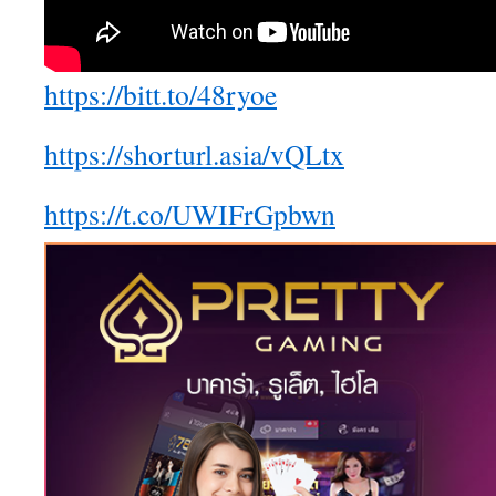
https://bitt.to/48ryoe
https://shorturl.asia/vQLtx
https://t.co/UWIFrGpbwn