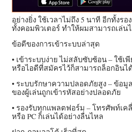
อย่างยิ่ง ใช้เวลาไม่ถึง 5 นาที อีกทั้ง
ทั้งคอมพิวเตอร์ ทำให้ผมสามารถเล่นได้
ข้อดีของการเข้าระบบล่าสุด
• เข้าระบบง่าย ไม่สลับซับซ้อน – ใช้เพ
หรือไอดีที่สมัครไว้ก็สามารถล็อกอินได้
• ระบบรักษาความปลอดภัยสูง – ข้อมูล
ของผู้เล่นถูกเข้ารหัสอย่างปลอดภัย
• รองรับทุกแพลตฟอร์ม – โทรศัพท์เคลื่
หรือ PC ก็เล่นได้อย่างลื่นไหล
ฝาก-ถอนออโต้ เร็วที่สุด