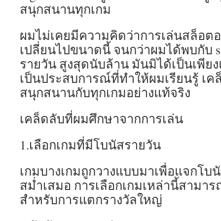
สนุกสนานทุกเกม
ผมไม่เคยมีความคิดว่าการเล่นสล็อตอ
เปลี่ยนไปขนาดนี้ จนกว่าผมได้พบกับ 
รายวัน สูงสุดนับล้าน มันมิได้เป็นเพียง
เป็นประสบการณ์ที่ทำให้ผมเรียนรู้ เคล็
สนุกสนานกับทุกเกมอย่างแท้จริง
เคล็ดลับที่ผมศึกษาจากการเล่น
1.เลือกเกมที่มีโบนัสรายวัน
เกมบางเกมถูกวางแบบมาเพื่อแจกโบนั
สม่ำเสมอ การเลือกเกมเหล่านี้สามารถ
สำหรับการแตกรางวัลใหญ่