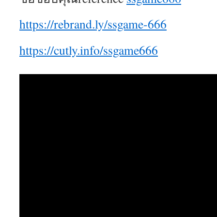
https://rebrand.ly/ssgame-666
https://cutly.info/ssgame666