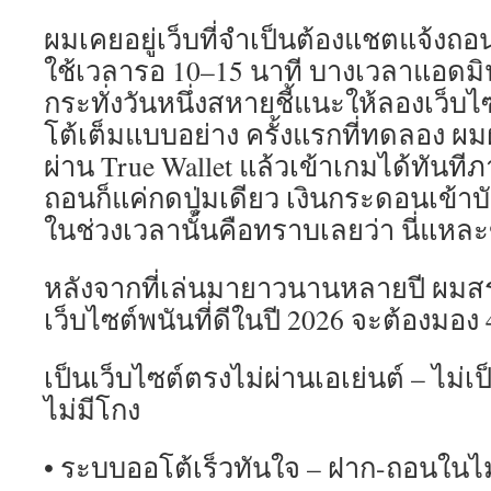
ผมเคยอยู่เว็บที่จำเป็นต้องแชตแจ้งถ
ใช้เวลารอ 10–15 นาที บางเวลาแอดมิ
กระทั่งวันหนึ่งสหายชี้แนะให้ลองเว็บไ
โต้เต็มแบบอย่าง ครั้งแรกที่ทดลอง ผม
ผ่าน True Wallet แล้วเข้าเกมได้ทันที
ถอนก็แค่กดปุ่มเดียว เงินกระดอนเข้าบั
ในช่วงเวลานั้นคือทราบเลยว่า นี่แหล
หลังจากที่เล่นมายาวนานหลายปี ผมสรุ
เว็บไซต์พนันที่ดีในปี 2026 จะต้องมอง
เป็นเว็บไซต์ตรงไม่ผ่านเอเย่นต์ – ไม่เ
ไม่มีโกง
• ระบบออโต้เร็วทันใจ – ฝาก-ถอนในไม่ก