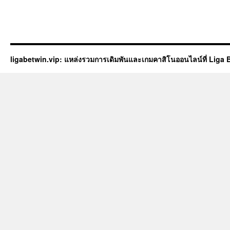
10,000
บาท
ฝาก-
ถอน
ออ
ligabetwin.vip: แหล่งรวมการเดิมพันและเกมคาสิโนออนไลน์ที่ Liga 
โต้
สล็อต
ล็อต
เต
อรี่
ยิง
ปลา
เกม
โต๊ะ
คา
สิ
โนสด
ซอย
เบท
เกม
ฮิต
ปล่อย