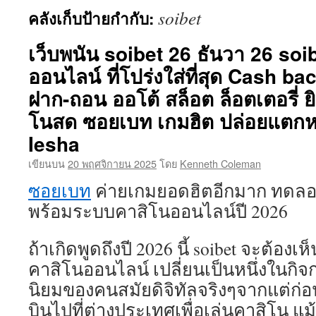
soibet
คลังเก็บป้ายกำกับ:
เนื้อหา
เว็บพนัน soibet 26 ธันวา 26 soi
ออนไลน์ ที่โปร่งใส่ที่สุด Cash b
ฝาก-ถอน ออโต้ สล็อต ล็อตเตอรี่ ย
โนสด ซอยเบท เกมฮิต ปล่อยแตกห
Iesha
เขียนบน
20 พฤศจิกายน 2025
โดย
Kenneth Coleman
ซอยเบท
ค่ายเกมยอดฮิตอีกมาก ทดลอง
พร้อมระบบคาสิโนออนไลน์ปี 2026
ถ้าเกิดพูดถึงปี 2026 นี้ soibet จะต้องเ
คาสิโนออนไลน์ เปลี่ยนเป็นหนึ่งในกิจ
นิยมของคนสมัยดิจิทัลจริงๆจากแต่ก่อ
บินไปที่ต่างประเทศเพื่อเล่นคาสิโน แม้ก