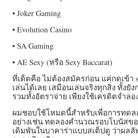
• Joker Gaming
• Evolution Casino
• SA Gaming
• AE Sexy (หรือ Sexy Baccarat)
ที่เด็ดคือ ไม่ต้องสมัครก่อน แค่กดเข้า 
เล่นได้เลย เสมือนเล่นจริงทุกสิ่ง ทั้ง
รวมทั้งอัตราจ่าย เพียงใช้เครดิตจำลอ
ผมชอบใช้โหมดนี้สำหรับเพื่อการทดลอ
อย่างเช่น ทดลองคำนวณรอบโบนัสขอ
เดิมพันในบาคาร่าแบบสเต็ปดู ว่าผลลัพธ