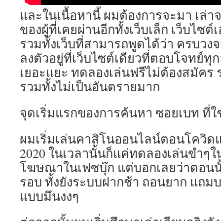
และในเนื้อหานี้ ผมต้องการจะมา เล
ของผู้ที่เคยผ่านอีกทั้งเว็บเล็ก เว็บไซต์
รวมทั้งเว็บที่สามารถพูดได้ว่า ครบวงจ
ลงตัวอยู่ที่เว็บไซต์เดียวที่ตอบโจทย์ทุก
เยอะแยะ ทดลองเล่นฟรีไม่ต้องสมัคร 
รวมทั้งไม่เป็นอันตรายมาก
จุดเริ่มแรกของการค้นหา ซอยเบท ที่ใช
ผมเริ่มเล่นคาสิโนออนไลน์ตอนโควิ
2020 ในเวลานั้นก็แค่ทดลองเล่นขำๆในเ
โฆษณาในเฟซบุ๊ก แต่บอกเลยว่าตอนน
รอบ ทั้งยังระบบฝากช้า ถอนยาก แถมบา
แบบมึนงงๆ