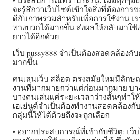
• ประสบการณ์ที่ราบระรื่น: เมื่อทุกๆอย
จะรู้สึกว่าเว็บไซต์เข้าใจสิ่งที่ต้องกา
ดีกับภาพรวมสำหรับเพื่อการใช้งาน เ
ทางบวกได้มากขึ้น ส่งผลให้กลับมาใช
ยาวได้อีกด้วย
เว็บ pussy888 จำเป็นต้องสอดคล้องก
มากขึ้น
คนเล่นเว็บ สล็อต ตรงสมัยใหม่มีลั
งานที่มากมายกว่าแต่ก่อนมากมาย บาง
บางคนเล่นแค่ระยะเวลาว่างสั้นๆทำให้
เอเย่นต์จำเป็นต้องทำงานสอดคล้องก
กลุ่มนี้ให้ได้ด้วยถึงจะถูกเลือก
• อยากประสบการณ์ที่เข้ากับชีวิต: เว็