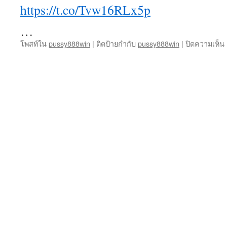
https://t.co/Tvw16RLx5p
…
โพสท์ใน
pussy888win
|
ติดป้ายกำกับ
pussy888win
|
ปิดความเห็น
ม
ช
ซ
ไ
จ
เ
ร