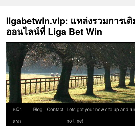
ligabetwin.vip: แหล่งรวมการเด
ออนไลน์ที่ Liga Bet Win
ข้าม
หน้า
Blog
Contact
Lets get your new site up and ru
ไป
แรก
no time!
ยัง