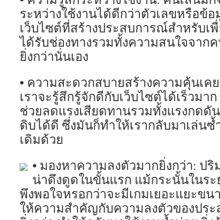
ระหว่างใช้งานได้ดีกว่าตัวเลขหรือข้อม
เว็บไซต์ที่สร้างประสบการณ์สำหรับเพื่อ
ได้รับช่องทางรวมทั้งความสนใจจากค
ยิ่งกว่านั่นเอง
• ความสะดวกสบายสร้างความคุ้นเคย: เ
เราจะรู้สึกรู้จักดีกับเว็บไซต์ได้เร็วมาก
ช่วยลดแรงเสียดทานรวมทั้งแรงกดดัน
ดิบได้ดี ซึ่งมันก็ทำให้เรากลับมาเล่นซ้
เดิมด้วย
• มองหาความลงตัวมากยิ่งกว่า: ป
น่าดึงดูดในขั้นแรก แม้กระนั้นในร
พึงพอใจหรอกว่าจะมีเกมเยอะแยะขนา
ให้ความสำคัญกับความลงตัวของประสบ