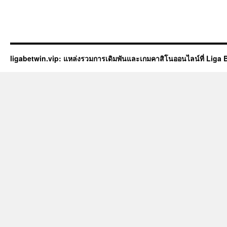
ligabetwin.vip: แหล่งรวมการเดิมพันและเกมคาสิโนออนไลน์ที่ Liga 