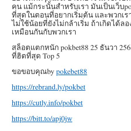
คน แม้กระนั้นสำหรับเรา มันเป็นเว็บp
ที่สุดในตอนที่อยากเริ่มต้น และพวกเร
ไม่ใช้น้อยที่ยังไม่กล้าเริ่ม ถ้าเกิดได้ลอ
เหมือนกันกับพวกเรา
สล็อตแตกหนัก pokbet88 25 ธันวา 256
ที่ฮิตที่สุด Top 5
ขอขอบคุณby
pokebet88
https://rebrand.ly/pokbet
https://cutly.info/pokbet
https://bitt.to/apj0jw