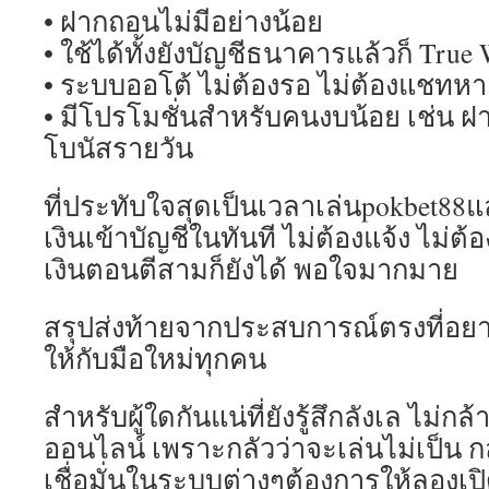
• ฝากถอนไม่มีอย่างน้อย
• ใช้ได้ทั้งยังบัญชีธนาคารแล้วก็ True 
• ระบบออโต้ ไม่ต้องรอ ไม่ต้องแชทห
• มีโปรโมชั่นสำหรับคนงบน้อย เช่น ฝาก
โบนัสรายวัน
ที่ประทับใจสุดเป็นเวลาเล่นpokbet88แ
เงินเข้าบัญชีในทันที ไม่ต้องแจ้ง ไม่ต
เงินตอนตีสามก็ยังได้ พอใจมากมาย
สรุปส่งท้ายจากประสบการณ์ตรงที่อยา
ให้กับมือใหม่ทุกคน
สำหรับผู้ใดกันแน่ที่ยังรู้สึกลังเล ไม่กล
ออนไลน์ เพราะกลัวว่าจะเล่นไม่เป็น 
เชื่อมั่นในระบบต่างๆต้องการให้ลองเปิ