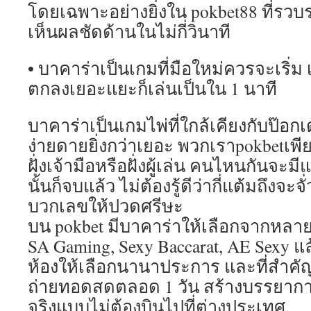
โดยเฉพาะอย่างยิ่งใน pokbet88 ที่รวบร
เห็นผลชัดด้านในไม่กี่วินาที
• บาคาร่าเป็นเกมที่มือใหม่ควรจะเริ่ม 
ตกลงเยอะแยะก็เล่นเป็นใน 1 นาที
บาคาร่าเป็นเกมไพ่ที่ใกล้เคียงกับป๊อกเด
ง่ายดายยิ่งกว่าเยอะ พวกเราpokbetเพีย
ฝั่งเจ้ามือหรือฝั่งผู้เล่น คนไหนกันจะมี
นั้นก็จบแล้ว ไม่ต้องรู้ดีว่ากี่แต้มถึงจะจั
บวกเลขให้ปวดศรีษะ
บน pokbet มีบาคาร่าให้เลือกจากหลาย
SA Gaming, Sexy Baccarat, AE Sexy แล้ว
ห้องให้เลือกนานาประการ และที่สำคัญ
ถ่ายทอดสดตลอด 1 วัน สร้างบรรยากา
จริงแบบไม่ต้องบินไปที่ต่างประเทศ