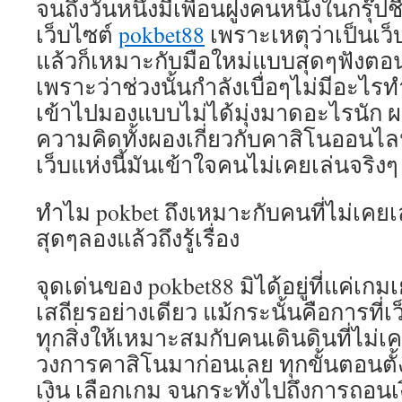
จนถึงวันหนึ่งมีเพื่อนฝูงคนหนึ่งในกรุ๊ป
เว็บไซต์
pokbet88
เพราะเหตุว่าเป็นเว็บ
แล้วก็เหมาะกับมือใหม่แบบสุดๆฟังตอนแ
เพราะว่าช่วงนั้นกำลังเบื่อๆไม่มีอะไรท
เข้าไปมองแบบไม่ได้มุ่งมาดอะไรนัก ผ
ความคิดทั้งผองเกี่ยวกับคาสิโนออนไลน
เว็บแห่งนี้มันเข้าใจคนไม่เคยเล่นจริงๆ
ทำไม pokbet ถึงเหมาะกับคนที่ไม่เค
สุดๆลองแล้วถึงรู้เรื่อง
จุดเด่นของ pokbet88 มิได้อยู่ที่แค่เ
เสถียรอย่างเดียว แม้กระนั้นคือการที่
ทุกสิ่งให้เหมาะสมกับคนเดินดินที่ไม
วงการคาสิโนมาก่อนเลย ทุกขั้นตอนตั
เงิน เลือกเกม จนกระทั่งไปถึงการถอนเ