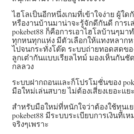
ไฮโลเป็นอีกหนึ่งเกมที่เข้าใจง่าย ผู้
หรืองานบ้านมาน่าจะรู้จักดีกันดี การ
pokebet88 ก็คือการเอาไฮโลบ้านๆมาทำให
ทุกหนทุกแห่ง มีตัวเลือกให้แทงหลากหลา
ไปจนกระทั่งโต๊ด ระบบถ่ายทอดสดของ 
ลูกเต๋ากันแบบเรียลไทม์ มองเห็นกันชัด
กลลวง
ระบบฝากถอนและก็โปรโมชั่นของ pokbe
มือใหม่เล่นสบาย ไม่ต้องเสี่ยงเยอะแย
สำหรับมือใหม่ที่หนักใจว่าต้องใช้ทุน
pokebet88 มีระบบระเบียบการเงินที่
จริงๆเพราะ