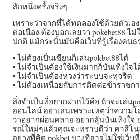
สักหนึ่งครั้งจริงๆ
เพราะว่าจากที่ได้ทดลองใช้ด้วยตัวเอง
ต่อเนื่อง ต้องบอกเลยว่า pokebet88 ไม่
ปกติ แม้กระนั้นมันคือเว็บที่รู้เรื่อง
• ไม่ต้องเป็นเซียนก็เล่นpokbet88ได้
• ไม่จำเป็นต้องใช้เงินมากก็บันเทิงใจได
• ไม่จำเป็นต้องห่วงว่าระบบจะทุจริต
• ไม่ต้องเหนื่อยกับการติดต่อข้าราชก
สิ่งจำเป็นที่อยากฝากไว้คือ ถ้าจะเล่น
ออนไลน์ อย่าเล่นเพราะเหตุว่าความโล
ว่าอยากผ่อนคลาย อยากลุ้นบันเทิงใจ
รณ์ใหม่ๆแล้วคุณจะทราบดีว่า คาสิโนอ
อย่างที่คิด pokbet บางทีอาจไม่ใช่เว็บที่