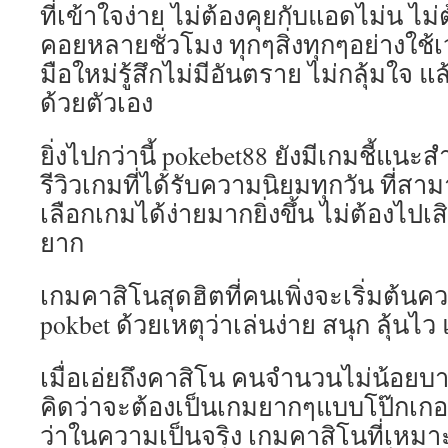
ที่เข้าใจง่าย ไม่ต้องคุยกับแอดไม่น ไม่
คอยหลายชั่วโมง ทุกๆสิ่งทุกๆอย่างใช้เ
มือใหม่รู้สึกไม่มีอันตราย ไม่กลุ้มใจ
ด้วยตัวเอง
ยิ่งไปกว่านี้ pokebet88 ยังมีเกมชี้แนะสำ
รีวิวเกมที่ได้รับความนิยมทุกวัน ที่สา
เลือกเกมได้ง่ายมากยิ่งขึ้น ไม่ต้องไปเสิร
ยาก
เกมคาสิโนสุดฮิตที่คนเพิ่งจะเริ่มต้น
pokbet ด้วยเหตุว่าเล่นง่าย สนุก ลุ้นไ
เมื่อเอ่ยถึงคาสิโน คนจำนวนไม่น้อยบ
คิดว่าจะต้องเป็นเกมยากๆแบบโป๊กเกอร
ว่าในความเป็นจริง เกมคาสิโนที่เหมา