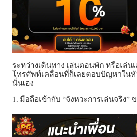
ระหว่างเดินทาง เล่นตอนพัก หรือเล่นแค
โทรศัพท์เคลื่อนที่ก็เลยตอบปัญหาในหัว
นั่นเอง
1. มือถือเข้ากับ “จังหวะการเล่นจริง” ข