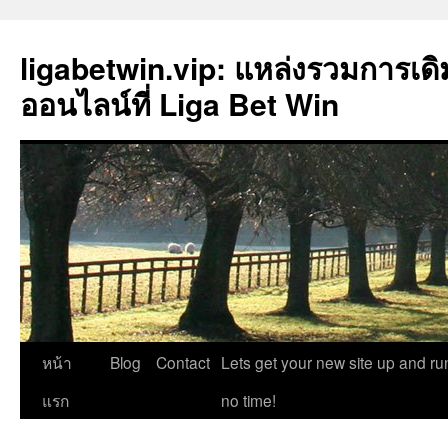
ligabetwin.vip: แหล่งรวมการเด
ออนไลน์ที่ Liga Bet Win
ข้าม
หน้า
Blog
Contact
Lets get your new site up and ru
ไป
แรก
no time!
ยัง