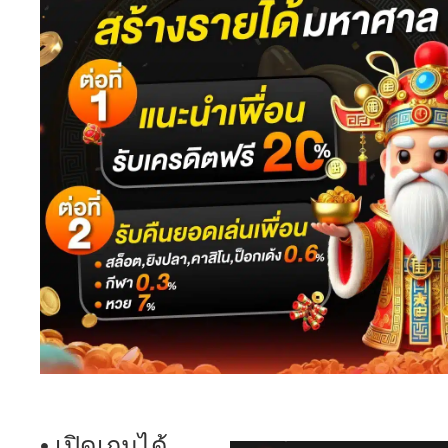
• เปิดเกมได้