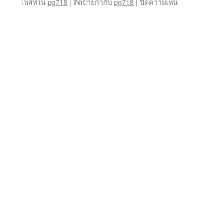
บน
โพสท์ใน
pg718
|
ติดป้ายกำกับ
pg718
|
ปิดความเห็น
เว็บ
แม่
pg718
webแจก
หนัก
ปั่น
สล็อต
ให้
สนุก
กว่า
เดิม
ด้วย
เกม
แตก
ง่าย
และ
โปร
โม
ชั่
นที่
คุ้ม
กว่า