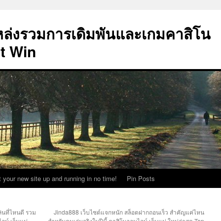
แหล่งรวมการเดิมพันและเกมคาสิโน
et Win
t your new site up and running in no time!
Pin Posts
นที่ไหนดี รวม
Jinda888 เว็บไซต์แจกหนัก สล็อตฝากถอนเร็ว สำคัญแค่ไหน
ลน์ เว็บแม่
สำหรับคนเล่นจริงในปีนี้ คาสิโนออนไลน์ เว็บแม่ ใหม่ล่าสุด Top