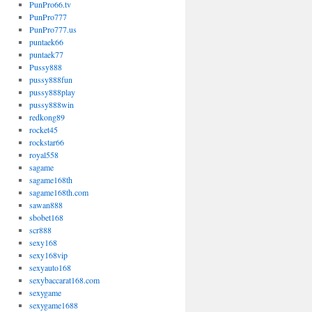
PunPro66.tv
PunPro777
PunPro777.us
puntaek66
puntaek77
Pussy888
pussy888fun
pussy888play
pussy888win
redkong89
rocket45
rockstar66
royal558
sagame
sagame168th
sagame168th.com
sawan888
sbobet168
scr888
sexy168
sexy168vip
sexyauto168
sexybaccarat168.com
sexygame
sexygame1688