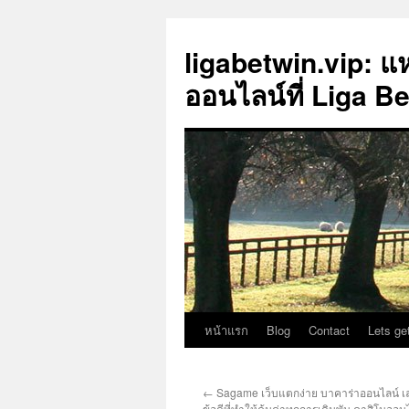
ligabetwin.vip: 
ออนไลน์ที่ Liga B
หน้าแรก
Blog
Contact
Lets ge
ข้าม
ไป
←
Sagame เว็บแตกง่าย บาคาร่าออนไลน์ เล่
ยัง
ข้อดีที่ทำให้คุ้มค่าทุกการเดิมพัน คาสิโนออนไ