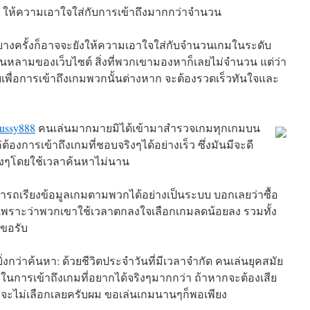
่ ให้ความเอาใจใส่กับการเข้าถึงมากกว่าจำนวน
่บางครั้งก็อาจจะยังให้ความเอาใจใส่กับจำนวนเกมในระดับ
อกล้นหลามของเว็บไซต์ สิ่งที่พวกเขามองหาก็เลยไม่จำนวน แต่ว่า
เพื่อการเข้าถึงเกมพวกนั้นต่างหาก จะต้องรวดเร็วทันใจและ
ussy888
คนเล่นมากมายมิได้เข้ามาสำรวจเกมทุกเกมบน
องการเข้าถึงเกมที่ชอบจริงๆได้อย่างเร็ว ซึ่งมันมีจะดี
ิงๆโดยใช้เวลาค้นหาไม่นาน
สามารถเรียงข้อมูลเกมตามพวกได้อย่างเป็นระบบ บอกเลยว่าซื้อ
เพราะว่าพวกเขาใช้เวลาตกลงใจเลือกเกมลดน้อยลง รวมทั้ง
องขอรับ
่งกว่าค้นหา: ด้วยชีวิตประจำวันที่มีเวลาจำกัด คนเล่นยุคสมัย
ในการเข้าถึงเกมที่อยากได้จริงๆมากกว่า ถ้าหากจะต้องเสีย
ไม่เลือกเลยครับผม ขอเล่นเกมนานๆก็พอเพียง