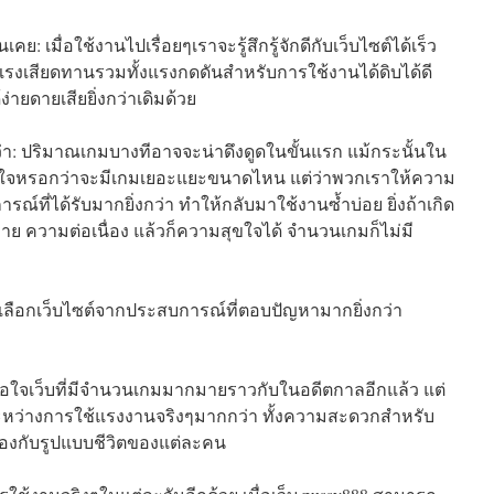
 เมื่อใช้งานไปเรื่อยๆเราจะรู้สึกรู้จักดีกับเว็บไซต์ได้เร็ว
ดแรงเสียดทานรวมทั้งแรงกดดันสำหรับการใช้งานได้ดิบได้ดี
ง่ายดายเสียยิ่งกว่าเดิมด้วย
า: ปริมาณเกมบางทีอาจจะน่าดึงดูดในขั้นแรก แม้กระนั้นใน
ใจหรอกว่าจะมีเกมเยอะแยะขนาดไหน แต่ว่าพวกเราให้ความ
ที่ได้รับมากยิ่งกว่า ทำให้กลับมาใช้งานซ้ำบ่อย ยิ่งถ้าเกิด
ย ความต่อเนื่อง แล้วก็ความสุขใจได้ จำนวนเกมก็ไม่มี
 เลือกเว็บไซต์จากประสบการณ์ที่ตอบปัญหามากยิ่งกว่า
งพอใจเว็บที่มีจำนวนเกมมากมายราวกับในอดีตกาลอีกแล้ว แต่
เจอระหว่างการใช้แรงงานจริงๆมากกว่า ทั้งความสะดวกสำหรับ
องกับรูปแบบชีวิตของแต่ละคน