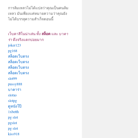
การล้มเหลวไม่ได้แปลว่าคุณเป็นคนล้ม
เหลว มันเพียงแค่หมายความว่าคุณยัง
ไม่ได้บรรลุความสำเร็จตอนนี้
เว็บคาสิโนน่าเล่น ทั้ง
สล็อต
และ
บาคา
ร่า
ตึงจริงแตกบ่อยมาก
joker123
pg168
สล็อตเว็บตรง
สล็อตเว็บตรง
สล็อตเว็บตรง
สล็อตเว็บตรง
slot99
pussy888
บาคาร่า
slotxo
slotpg
ดูหนังโป๊
1xbetth
pg slot
pgslot
pg slot
kiss918