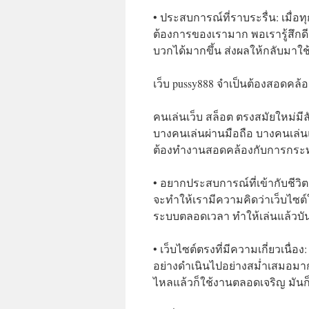
• ประสบการณ์ที่ราบระรื่น: เมื่อทุก
ต้องการของเรามาก พอเรารู้สึกด
บวกได้มากขึ้น ส่งผลให้กลับมาใช
เว็บ pussy888 จำเป็นต้องสอดคล
คนเล่นเว็บ สล็อต ตรงสมัยใหม่
บางคนเล่นผ่านมือถือ บางคนเล่นแ
ต้องทำงานสอดคล้องกับการกระทำกา
• อยากประสบการณ์ที่เข้ากับชีวิต:
จะทำให้เรามีความคิดว่าเว็บไซต์ใช
ระบบตลอดเวลา ทำให้เล่นแล้วบัน
• เว็บไซต์ตรงที่มีความเกี่ยวเนื่อ
อย่างดำเนินไปอย่างสม่ำเสมอมากย
ไหลแล้วก็ใช้งานตลอดเจริญ มันก็