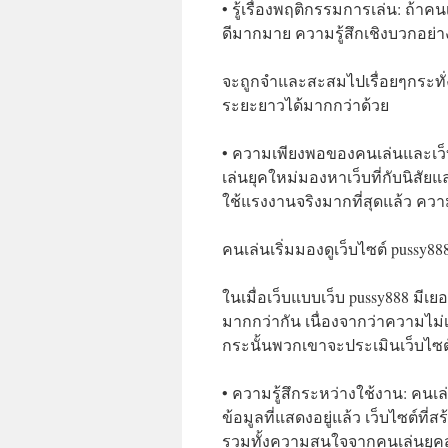
• รู้เรื่องพฤติกรรมการเล่น: ถ้าค
ดีมากมาย ความรู้สึกเชิงบวกอย่าง
จะถูกจำและสะสมไปเรื่อยๆกระทั่
ระยะยาวได้มากกว่าด้วย
• ความเพียงพอของคนเล่นและเว็บไ
เล่นยุคใหม่มองหาเว็บที่กับนิสัย
ใช้แรงงานจริงมากที่สุดแล้ว ค
คนเล่นเริ่มมองดูเว็บไซต์ pussy
ในเมื่อเว็บแบบเว็บ pussy888 มีเ
มากกว่ากัน เนื่องจากว่าความไม่
กระนั้นพวกเขาจะประเมินเว็บไ
• ความรู้สึกระหว่างใช้งาน: คนเล่
ข้อมูลที่แสดงอยู่แล้ว เว็บไซต์ที
รวมทั้งความสนใจจากคนเล่นยุคสม