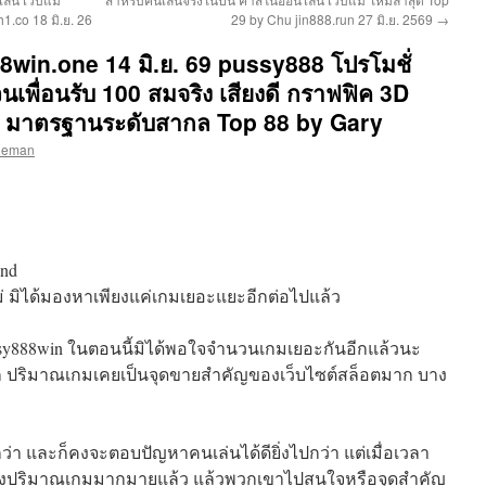
.co 18 มิ.ย. 26
29 by Chu jin888.run 27 มิ.ย. 2569
→
in.one 14 มิ.ย. 69 pussy888 โปรโมชั่
วนเพื่อนรับ 100 สมจริง เสียงดี กราฟฟิค 3D
8 มาตรฐานระดับสากล Top 88 by Gary
leman
ond
่ มิได้มองหาเพียงแค่เกมเยอะแยะอีกต่อไปแล้ว
ssy888win ในตอนนี้มิได้พอใจจำนวนเกมเยอะกันอีกแล้วนะ
ะก็ ปริมาณเกมเคยเป็นจุดขายสำคัญของเว็บไซต์สล็อตมาก บาง
งกว่า และก็คงจะตอบปัญหาคนเล่นได้ดียิ่งไปกว่า แต่เมื่อเวลา
ื่องปริมาณเกมมากมายแล้ว แล้วพวกเขาไปสนใจหรือจุดสำคัญ