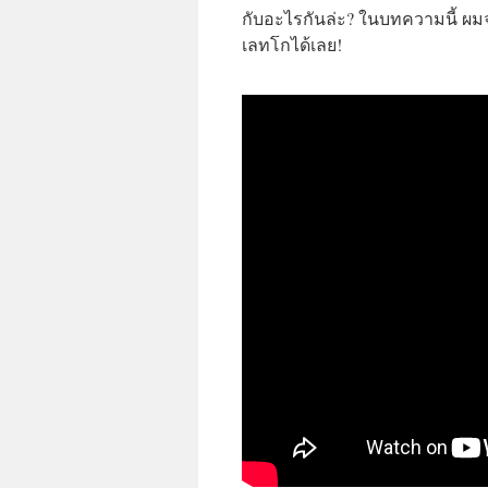
กับอะไรกันล่ะ? ในบทความนี้ ผม
เลทโกได้เลย!