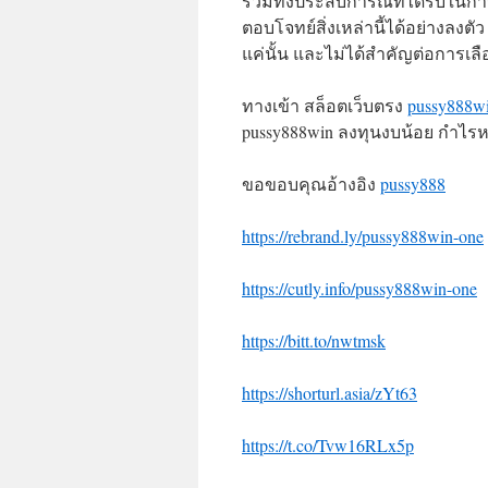
รวมทั้งประสบการณ์ที่ได้รับในกา
ตอบโจทย์สิ่งเหล่านี้ได้อย่างลง
แค่นั้น และไม่ได้สำคัญต่อการเล
ทางเข้า สล็อตเว็บตรง
pussy888w
pussy888win ลงทุนงบน้อย กำไรห
ขอขอบคุณอ้างอิง
pussy888
https://rebrand.ly/pussy888win-one
https://cutly.info/pussy888win-one
https://bitt.to/nwtmsk
https://shorturl.asia/zYt63
https://t.co/Tvw16RLx5p