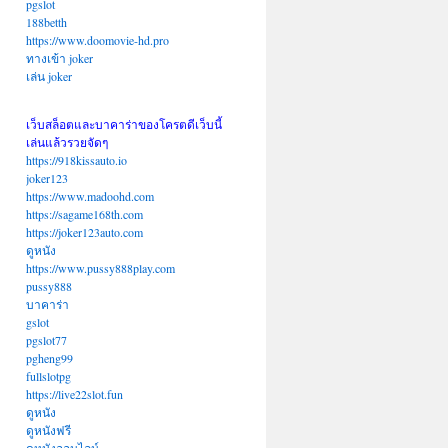
pgslot
188betth
https://www.doomovie-hd.pro
ทางเข้า joker
เล่น joker
เว็บสล็อตและบาคาร่าของโครตดีเว็บนี้
เล่นแล้วรวยจัดๆ
https://918kissauto.io
joker123
https://www.madoohd.com
https://sagame168th.com
https://joker123auto.com
ดูหนัง
https://www.pussy888play.com
pussy888
บาคาร่า
gslot
pgslot77
pgheng99
fullslotpg
https://live22slot.fun
ดูหนัง
ดูหนังฟรี