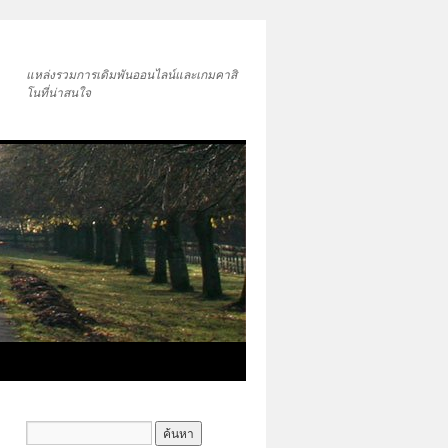
แหล่งรวมการเดิมพันออนไลน์และเกมคาสิ
โนที่น่าสนใจ