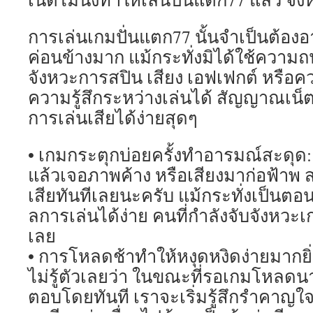
การเล่นเกมปั่นแตก77 นั้นจำเป็นต้องอา
ค่อนข้างมาก แม้กระทั่งมิได้ใช้ความถ
จังหวะการสปิน เสียง เอฟเฟกต์ หรือค
ความรู้สึกระหว่างเล่นได้ สัญญาณเน็ตไ
การเล่นเสียได้ง่ายสุดๆ
• เกมกระตุกบ่อยครั้งทำอารมณ์สะดุด
แล้วเจอภาพค้าง หรือเสียงมาก่อฟ้าพ
เสียทันทีเลยนะครับ แม้กระทั่งเป็นตอนส
ลการเล่นได้ง่าย คนที่กำลังจับจังหวะ
เลย
• การโหลดช้าทำให้หงุดหงิดง่ายมากยิ
ไม่รู้ตัวเลยว่า ในขณะที่รอเกมโหลด
ตอบโดยทันที เราจะเริ่มรู้สึกรำคาญใจ