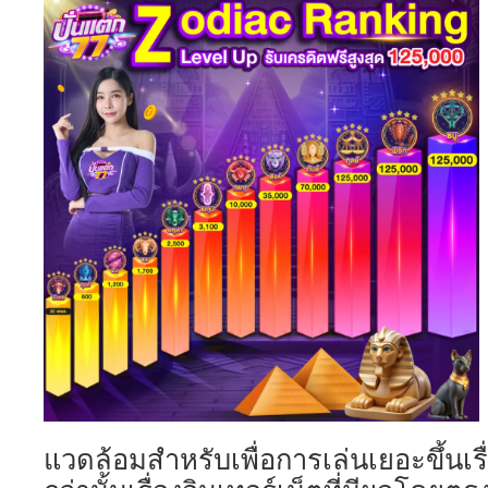
แวดล้อมสำหรับเพื่อการเล่นเยอะขึ้นเรื