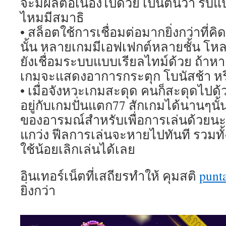
จะมีผลต่อเนื่องไปด้วย เป็นต้นว่า รีบแ
ไหมมีสมาธิ
• สล็อตใช้การเชื่อมต่อมากยิ่งกว่าที่ค
นั้น หลายเกมมีเอฟเฟกต์หลายชั้น โหล
ยังเชื่อมระบบแบบเรียลไทม์ด้วย ถ้าหากเ
เกมจะแสดงอาการกระตุก โบนัสช้า ห
• เมื่อจังหวะเกมสะดุด คนก็สะดุดไปด้วย
อยู่กับเกมปั่นแตก77 สักเกมได้นานๆนั้
ของอารมณ์สำหรับเพื่อการเล่นด้วยนะค
แกว่ง ฟีลการเล่นจะหายไปทันที รวมทั
ใช้น้อยเลิกเล่นได้เลย
อินเทอร์เน็ตที่เสถียรทำให้ คุมสติ
punt
ยิ่งกว่า