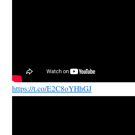
https://t.co/E2C8oYHhGJ