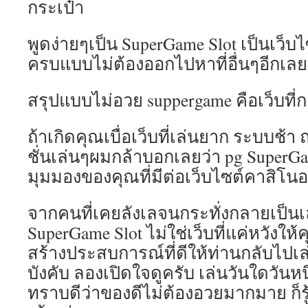
กระเป๋า
พูดง่ายๆเป็น SuperGame Slot เป็นเว็บไซ
ครบแบบไม่ต้องออกไปหาที่อื่นๆอีกเลย
สรุปแบบไม่อวย suppergame คือเว็บที
ถ้าเกิดคุณเบื่อเว็บที่เล่นยาก ระบบช
ชั่นเล่นๆผมกล้าบอกเลยว่า pg SuperG
มุมมองของคุณที่มีต่อเว็บไซต์คาสิโน
จากคนที่เคยลังเลจนกระทั่งกลายเป็นเล่
SuperGame Slot ไม่ใช่เว็บที่แค่หวังให
สร้างประสบการณ์ที่ดีให้ท่านกลับไปเล
บังคับ ลองเปิดใจดูครับ เล่นวันใดวันห
ทราบดีว่าของดีไม่ต้องอวยมากมาย ก็รู้ส