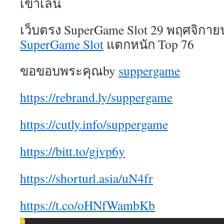
เข้าเล่น
เว็บตรง SuperGame Slot 29 พฤศจิกายน
SuperGame Slot
แตกหนัก Top 76
ขอขอบพระคุณby
suppergame
https://rebrand.ly/suppergame
https://cutly.info/suppergame
https://bitt.to/gjvp6y
https://shorturl.asia/uN4fr
https://t.co/oHNfWambKb