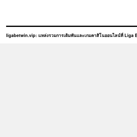
ligabetwin.vip: แหล่งรวมการเดิมพันและเกมคาสิโนออนไลน์ที่ Liga 