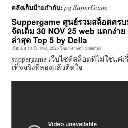
pg SuperGame
คลังเก็บป้ายกำกับ:
เนื้อหา
Suppergame ศูนย์รวมสล็อตครบท
จัดเต็ม 30 NOV 25 web แตกง่าย ค
ล่าสุด Top 5 by Della
เขียนบน
10 ธันวาคม 2025
โดย
Kenneth Coleman
suppergame เว็บไซต์สล็อตที่ไม่ใช่แค่เร
เท็จจริงที่ลองแล้วติดใจ