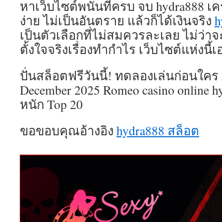
หาเว็บไซต์พนันที่ครบ จบ hydra888 เคร
ง่าย ไม่เป็นอันตราย แล้วก็ได้เงินจริง
h
เป็นตัวเลือกที่ไม่สมควรละเลย ไม่ว่า
ตั้งใจจริงเรื่องทำกำไร เว็บไซต์แห่งนี้เอ
ปั่นสล็อตฟรีวันนี้! ทดลองเล่นก่อนใคร
December 2025 Romeo casino online 
หนัก Top 20
ขอขอบคุณอ้างอิง
hydra888 สล็อต