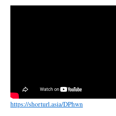
https://shorturl.asia/DPhwn