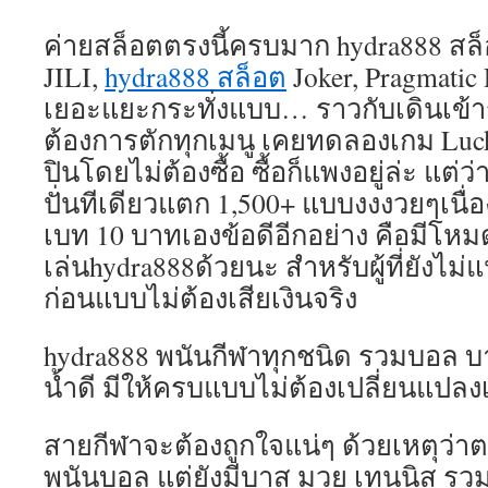
ค่ายสล็อตตรงนี้ครบมาก hydra888 สล็อ
JILI,
hydra888 สล็อต
Joker, Pragmatic
เยอะแยะกระทั่งแบบ… ราวกับเดินเข้าร้
ต้องการตักทุกเมนู เคยทดลองเกม Luck
ปินโดยไม่ต้องซื้อ ซื้อก็แพงอยู่ล่ะ แต่ว
ปั่นทีเดียวแตก 1,500+ แบบงงงวยๆเนื่
เบท 10 บาทเองข้อดีอีกอย่าง คือมีโ
เล่นhydra888ด้วยนะ สำหรับผู้ที่ยังไม่
ก่อนแบบไม่ต้องเสียเงินจริง
hydra888 พนันกีฬาทุกชนิด รวมบอล บ
น้ำดี มีให้ครบแบบไม่ต้องเปลี่ยนแปลง
สายกีฬาจะต้องถูกใจแน่ๆ ด้วยเหตุว่าตรง
พนันบอล แต่ยังมีบาส มวย เทนนิส รวมทั้