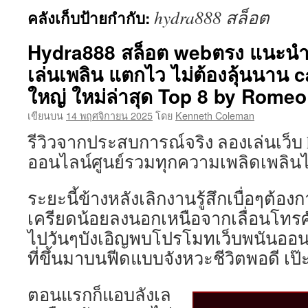
hydra888 สล็อต
คลังเก็บป้ายกำกับ:
เนื้อหา
Hydra888 สล็อต webตรง แนะนำเ
เล่นเพลิน แตกไว ไม่ต้องลุ้นนาน c
ใหญ่ ใหม่ล่าสุด Top 8 by Rome
เขียนบน
14 พฤศจิกายน 2025
โดย
Kenneth Coleman
รีวิวจากประสบการณ์จริง ลองเล่นเว็บ 
ออนไลน์ศูนย์รวมทุกความเพลิดเพลินไว
ระยะนี้ข้างหลังเลิกงานรู้สึกเบื่อๆต
เครียดน้อยลงนอกเหนือจากเลื่อนโทรศั
ไปวันๆบังเอิญพบโปรโมทเว็บพนันออนไล
ที่ขึ้นมาบนฟีดแบบจังหวะชีวิตพอดี เ
ตอนแรกก็แอบลังเล