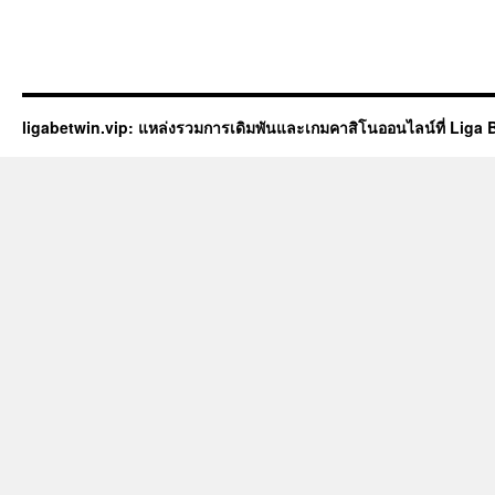
ligabetwin.vip: แหล่งรวมการเดิมพันและเกมคาสิโนออนไลน์ที่ Liga 