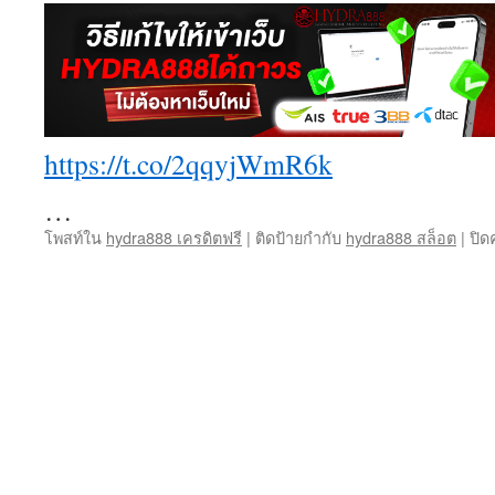
https://t.co/2qqyjWmR6k
…
โพสท์ใน
hydra888 เครดิตฟรี
|
ติดป้ายกำกับ
hydra888 สล็อต
|
ปิด