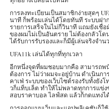
การลงทะเบียนเป็นสมาชิกง่ายสุดๆ UFA
นาที ก็พร้อมเล่นได้โดยทันที ระบบฝ
รายการเสร็จในไม่กี่วินาที แถมยังเชื่อม
ของผมไม่เป็นอันตราย ไม่ต้องกลัวโดนโ
ได้รับการรับรองและก็มีผู้เล่นจริงจำ
UFA11k เล่นได้ทุกที่ทุกเวลา
อีกหนึ่งจุดที่ผมชอบมากคือ สามารถพนัน
ต้องการ ไม่ว่าผมจะอยู่บ้าน ดำเนินการ 
คาเฟ่ ระบบของเว็บไซต์รองรับทั้งยังโทร
วก็แท็บเล็ต ทำให้ไม่พลาดทุกการแข
สอบราคาบอล ไลฟ์สด แล้วก็กดแทงได้
การออกแบบเว็บและแอปพลิเคชันก็ใช้ง