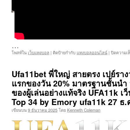
…
โพสท์ใน
เว็บแทงบอล
|
ติดป้ายกำกับ
แทงบอลออนไลน์
|
ปิดความเห
Ufa11bet พี่ใหญ่ สายตรง เปย์ราง
แรกของวัน 20% มาตรฐานชั้นนำ ป
ของผู้เล่นอย่างแท้จริง UFA11k เว
Top 34 by Emory ufa11k 27 ธ.ค
เขียนบน
9 ธันวาคม 2025
โดย
Kenneth Coleman