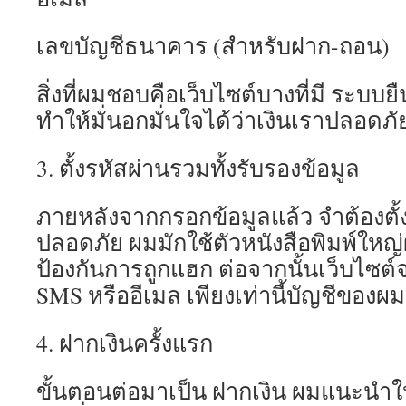
เลขบัญชีธนาคาร (สำหรับฝาก-ถอน)
สิ่งที่ผมชอบคือเว็บไซต์บางที่มี ระบบย
ทำให้มั่นอกมั่นใจได้ว่าเงินเราปลอดภั
3. ตั้งรหัสผ่านรวมทั้งรับรองข้อมูล
ภายหลังจากกรอกข้อมูลแล้ว จำต้องตั้ง
ปลอดภัย ผมมักใช้ตัวหนังสือพิมพ์ใหญ่
ป้องกันการถูกแฮก ต่อจากนั้นเว็บไซต์
SMS หรืออีเมล เพียงเท่านี้บัญชีของผ
4. ฝากเงินครั้งแรก
ขั้นตอนต่อมาเป็น ฝากเงิน ผมแนะนำใ