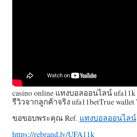
casino online แทงบอลออนไลน์ ufa11k 
รีวิวจากลูกค้าจริง ufa11betTrue wallet
ขอขอบพระคุณ Ref.
แทงบอลออนไลน์
https://rebrand.ly/UFA11k