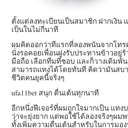
ตั้งแต่ลงทะเบียนเป็นสมาชิก ฝากเงิน แ
เป็นในไม่กี่นาที
ผมคิดออกว่าทีแรกที่ลองพนันจากโทรศัพ
นั่งรอคอยเพื่อนฝูงรับประทานข้าวอยู่ร
มือถือ เลือกทีมที่ชอบ และก็วางเดิมพั
สามารถแทงได้โดยทันที คิดว่ามันสบ
ชีวิตคนยุคนี้จริงๆ
ufa11bet สนุก ตื่นเต้นทุกนาที
อีกหนึ่งฟีเจอร์ที่ผมถูกใจมากเป็น แท
ว่าจะยุ่งยาก แต่พอใช้ได้ลองจริงๆผมพ
ทั้งเพิ่มความตื่นเต้นสำหรับในการมอ