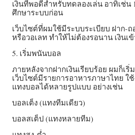
เงินที่พอดีสำหรับทดลองเล่น อาทิเช่น 
ศึกษาระบบก่อน
เว็บไซต์ที่ผมใช้มีระบบระเบียบ ฝาก
หรือวอเลท ทำให้ไม่ต้องรอนาน เงินเข้
5. เริ่มพนันบอล
ภายหลังจากฝากเงินเรียบร้อย ผมก็เริ่
เว็บไซต์มีรายการอาหารภาษาไทย ใช้
แทงบอลได้หลายรูปแบบ อย่างเช่น
บอลเต็ง (แทงทีมเดียว)
บอลสเต็ป (แทงหลายทีม)
แทงสูง-ต่ำ