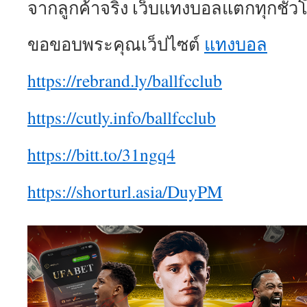
จากลูกค้าจริง เว็บแทงบอลแตกทุกชั่ว
ขอขอบพระคุณเว็ปไซต์
แทงบอล
https://rebrand.ly/ballfcclub
https://cutly.info/ballfcclub
https://bitt.to/31ngq4
https://shorturl.asia/DuyPM