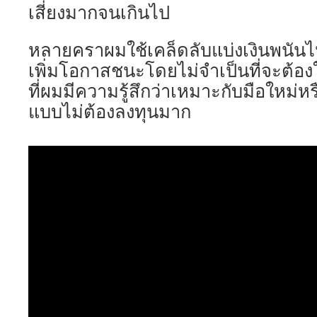
เสี่ยงมากจนเกินไป
หลายคราผมใช้เคล็ดลับแบ่งเงินพนันไ
เพิ่มโอกาสชนะโดยไม่จำเป็นที่จะต้องใช้
ที่ผมมีความรู้สึกว่าเหมาะกับมือใหม่ห
แบบไม่ต้องลงทุนมาก