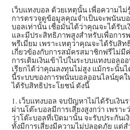
เว็บแทงบอล ด้วยเหตุนั้น เพื่อความไม่ร
การตรวจดูข้อมูลคุณจำเป็นจะพนันบอ
บอลเท่านั้น เชื่อมั่นได้ว่าคุณจะได้รั
และมีประสิทธิภาพสูงสำหรับเพื่อการ
พรีเมี่ยม เพราะเหตุว่าคุณจะได้รับสิทธิพ
เกี่ยวข้องกับการสมัครสมาชิกฟรีไม่มีค่
การเติมเงินเข้าไปในระบบแทงบอลออนไ
เรียกได้ว่าคุณลงทุนไม่สูง แม้กระนั้นได
นี้ระบบของการพนันบอลออนไลน์ยุคใหม
ได้รับสิทธิประโยชน์ ดังนี้
1. เว็บแทงบอล จบปัญหาไม่ได้รับเงิน
ผ่านโต๊ะบอลมีการเสี่ยงสูงกว่า เพรา
ว่าโต๊ะบอลที่เปิดมานั้น จะรับประกันเ
ทั้งมีการเสี่ยงมีความไม่ปลอดภัย แต