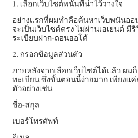
1. เลือกเว็บไซต์พนันที่น่าไว้วางใจ
อย่างแรกที่ผมทำคือค้นหาเว็บพนันออ
จะเป็นเว็บไซต์ตรง ไม่ผ่านเอเย่นต์ มีรี
ระเบียบฝาก-ถอนออโต้
2. กรอกข้อมูลส่วนตัว
ภายหลังจากเลือกเว็บไซต์ได้แล้ว ผมก็เ
ทะเบียน ซึ่งขั้นตอนนี้ง่ายมาก เพียง
ตัวอย่างเช่น
ชื่อ-สกุล
เบอร์โทรศัพท์
อีเมล