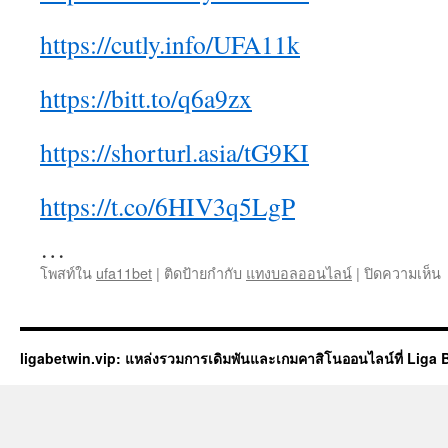
https://cutly.info/UFA11k
https://bitt.to/q6a9zx
https://shorturl.asia/tG9KI
https://t.co/6HIV3q5LgP
…
โพสท์ใน
ufa11bet
|
ติดป้ายกำกับ
แทงบอลออนไลน์
|
ปิดความเห็น
U
พี
ใ
ligabetwin.vip: แหล่งรวมการเดิมพันและเกมคาสิโนออนไลน์ที่ Liga 
ต
เ
ร
ใ