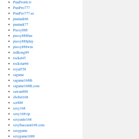
PunPro66.tv
PunPro777
PunPro777.us
puntaek66
puntaek77
Pussy888
pussy888fun
pussy888play
pussy888win
redkong89
rocket45
rockstar66
royal558
sagame
sagame168th
sagame168th.com
sawan888
sbobet168
scr888
sexy168
sexy168vip
sexyauto168
sexybaccarat168.com
sexygame
sexygame1688