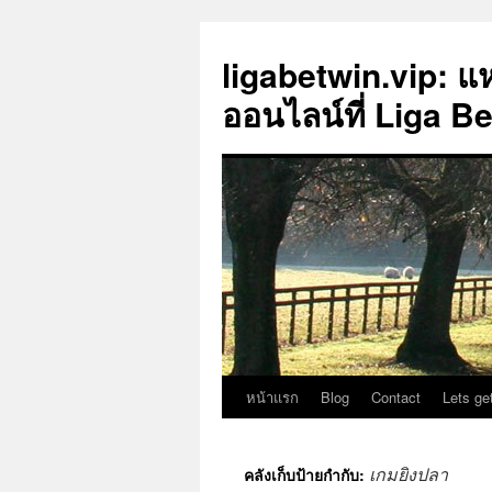
ligabetwin.vip: 
ออนไลน์ที่ Liga B
หน้าแรก
Blog
Contact
Lets ge
ข้าม
ไป
เกมยิงปลา
คลังเก็บป้ายกำกับ:
ยัง