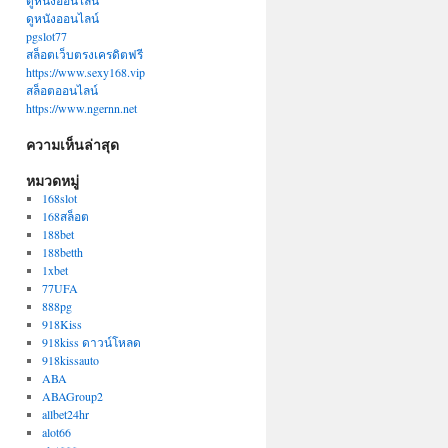
ดูหนังออนไลน์
ดูหนังออนไลน์
pgslot77
สล็อตเว็บตรงเครดิตฟรี
https://www.sexy168.vip
สล็อตออนไลน์
https://www.ngernn.net
ความเห็นล่าสุด
หมวดหมู่
168slot
168สล็อต
188bet
188betth
1xbet
77UFA
888pg
918Kiss
918kiss ดาวน์โหลด
918kissauto
ABA
ABAGroup2
allbet24hr
alot66