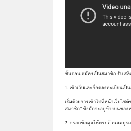
ขั้นตอน สมัครเป็นสมาชิก รับ สล
1. เข้าเว็บและก็กดลงทะเบียนเป็
เริ่มด้วยการเข้าไปที่หน้าเว็บไซต
สมาชิก” ซึ่งมักจะอยู่ข้างบนของ
2. กรอกข้อมูลให้ครบถ้วนสมบูรณ