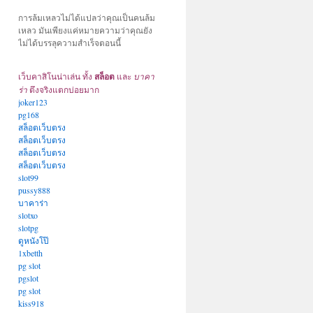
การล้มเหลวไม่ได้แปลว่าคุณเป็นคนล้ม
เหลว มันเพียงแค่หมายความว่าคุณยัง
ไม่ได้บรรลุความสำเร็จตอนนี้
เว็บคาสิโนน่าเล่น ทั้ง
สล็อต
และ
บาคา
ร่า
ตึงจริงแตกบ่อยมาก
joker123
pg168
สล็อตเว็บตรง
สล็อตเว็บตรง
สล็อตเว็บตรง
สล็อตเว็บตรง
slot99
pussy888
บาคาร่า
slotxo
slotpg
ดูหนังโป๊
1xbetth
pg slot
pgslot
pg slot
kiss918