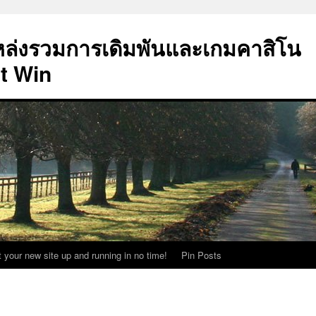
แหล่งรวมการเดิมพันและเกมคาสิโน
et Win
t your new site up and running in no time!
Pin Posts