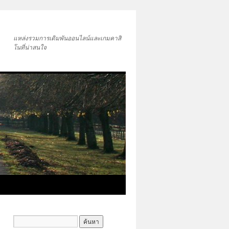
แหล่งรวมการเดิมพันออนไลน์และเกมคาสิ
โนที่น่าสนใจ