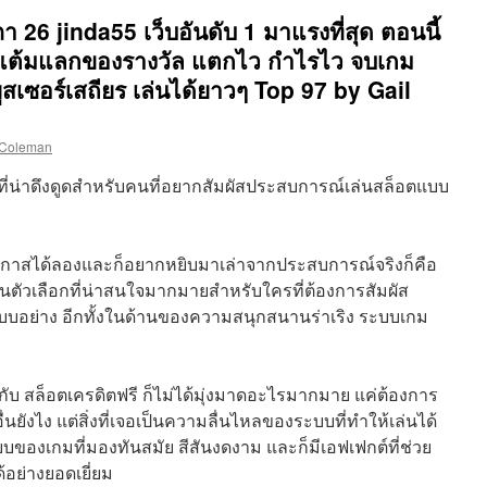
 26 jinda55 เว็บอันดับ 1 มาแรงที่สุด ตอนนี้
แต้มแลกของรางวัล แตกไว กำไรไว จบเกม
สเซอร์เสถียร เล่นได้ยาวๆ Top 97 by Gail
 Coleman
ที่น่าดึงดูดสำหรับคนที่อยากสัมผัสประสบการณ์เล่นสล็อตแบบ
โอกาสได้ลองและก็อยากหยิบมาเล่าจากประสบการณ์จริงก็คือ
เป็นตัวเลือกที่น่าสนใจมากมายสำหรับใครที่ต้องการสัมผัส
บอย่าง อีกทั้งในด้านของความสนุกสนานร่าเริง ระบบเกม
ับ สล็อตเครดิตฟรี ก็ไม่ได้มุ่งมาดอะไรมากมาย แค่ต้องการ
่นยังไง แต่สิ่งที่เจอเป็นความลื่นไหลของระบบที่ทำให้เล่นได้
แบบของเกมที่มองทันสมัย สีสันงดงาม และก็มีเอฟเฟกต์ที่ช่วย
้อย่างยอดเยี่ยม