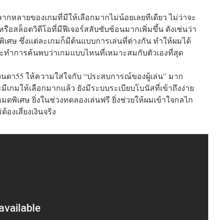
ลากหลายของเกมที่มีให้เลือกมากไม่น้อยเลยทีเดียว ไม่ว่าจะ
ือสล็อตวิดีโอที่มีฟีเจอร์สลับซับซ้อนมากเพิ่มขึ้น ดังเช่นว่า
เศษ ซึ่งแต่ละเกมก็มีต้นแบบการเล่นที่ต่างกัน ทำให้ผมได้
ทำการค้นพบว่าเกมแบบไหนที่เหมาะสมกับตัวเองที่สุด
จินดา55 ให้ความใส่ใจกับ “ประสบการณ์ของผู้เล่น” มาก
กมให้เลือกมากแล้ว ยังมีระบบระเบียบโบนัสที่เข้าถึงง่าย
มดพิเศษ ยิ่งในช่วงทดลองเล่นฟรี ยิ่งช่วยให้ผมเข้าใจกลไก
องเสี่ยงเงินจริง