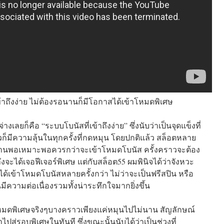
ข้าถึงง่าย ไม่ต้องรอนานก็มีโอกาสได้เข้าโหมดพิเศษ
ะจ่างเลยก็คือ “ระบบโบนัสที่เข้าถึงง่าย” ซึ่งนับว่าเป็นจุดแข็งที่
้วก็มีความลุ้นในทุกครั้งที่กดหมุน โดยปกติแล้ว สล็อตหลาย
นพอเหมาะพอควรกว่าจะเข้าโหมดโบนัส ครั้งคราวจะต้อง
ะได้เจอฟีเจอร์พิเศษ แต่กับสล็อต55 ผมพินิจได้ว่าจังหวะ
ด้เข้าโหมดโบนัสหลายครั้งกว่า ไม่ว่าจะเป็นฟรีสปิน หรือ
ีความต่อเนื่องรวมทั้งน่าระทึกใจมากยิ่งขึ้น
โหมดพิเศษจริงๆบางคราวเพียงแค่หมุนไปไม่นาน สัญลักษณ์
ปสู่รอบพิเศษในทันที ซึ่งขณะนั้นนับได้ว่าเป็นช่วงที่