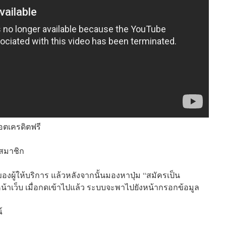
็อตเครดิตฟรี
นสมาชิก
์ของผู้ให้บริการ แล้วหลังจากนั้นมองหาปุ่ม “สมัครเป็น
หน้าเว็บ เมื่อกดเข้าไปแล้ว ระบบจะพาไปยังหน้ากรอกข้อมูล
์