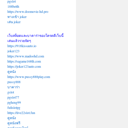
pgslot
188betth
https://www.doomovie-hd.pro
ทางเข้า joker
เล่น joker
เว็บสล็อตและบาคาร่าของโครตดีเว็บนี้
เล่นแล้วรวยจัดๆ
https://918kissauto.io
joker123
https://www.madoohd.com
https://sagame168th.com
https://joker123auto.com
ดูหนัง
https://www.pussy888play.com
pussy888
บาคาร่า
gslot
pgslot77
pgheng99
fullslotpg
https://live22slot.fun
ดูหนัง
ดูหนังฟรี