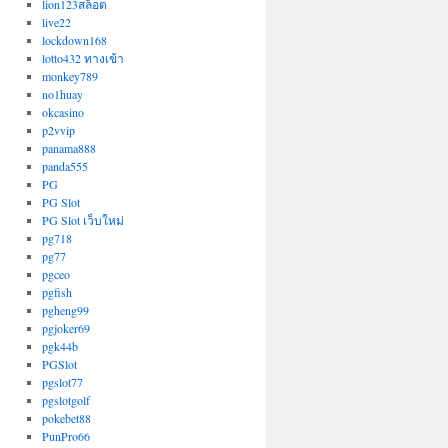
lion123สล็อต
live22
lockdown168
lotto432 ทางเข้า
monkey789
no1huay
okcasino
p2vvip
panama888
panda555
PG
PG Slot
PG Slot เว็บใหม่
pg718
pg77
pgceo
pgfish
pgheng99
pgjoker69
pgk44b
PGSlot
pgslot77
pgslotgolf
pokebet88
PunPro66