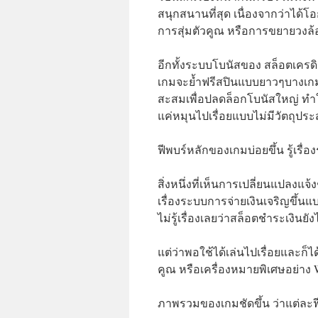
สนุกสนานที่สุด เนื่องจากว่าได้โ
การสุ่มตัวคูณ หรือการขยายวงล้อ
อีกทั้งระบบโบนัสของ สล็อตเครดิ
เกมจะย้ำฟรีสปินแบบยาวๆบางเกมจ
สะสมเพื่อปลดล็อกโบนัสใหญ่ ทำให้ผ
แค่หมุนไปเรื่อยแบบไม่มีวัตถุประ
ฟีพบร์หลักของเกมบ่อยขึ้น รู้เรื่
สิ่งหนึ่งที่เห็นการเปลี่ยนแปลงแจ
เรื่องระบบการจ่ายเงินเจริญขึ้น
ไม่รู้เรื่องเลยว่าสล็อตชำระเงินย
แต่ว่าพอใช้ได้เล่นไปเรื่อยและก็ไ
คูณ หรือเครื่องหมายพิเศษอย่าง Wi
ภาพรวมของเกมชัดขึ้น ว่าแต่ละฟี