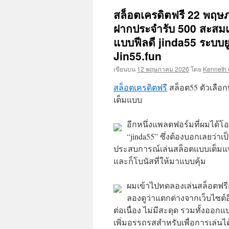
สล็อตเครดิตฟรี 22 พฤษภา
เนื้อหา
ฝากประจำรับ 500 สะสม
แบบฟีลดี jinda55 ระบบยู
Jin55.fun
เขียนบน
12 พฤษภาคม 2026
โดย
Kenneth
สล็อตเครดิตฟรี
สล็อต55 ตัวเลือก
เต็มแบบ
อีกหนึ่งแพลตฟอร์มที่ผมได้
“jinda55” ซึ่งต้องบอกเลยว่า
ประสบการณ์เล่นสล็อตแบบเต็มแบ
และก็โบนัสที่ให้มาแบบคุ้ม
ผมเข้าไปทดลองเล่นสล็อตฟรีก
ลองดูว่าแตกต่างจากเว็บไซต์อื
ต่อเนื่อง ไม่มีสะดุด รวมทั้งออก
เพิ่มอรรถรสสำหรับเพื่อการเล่นได