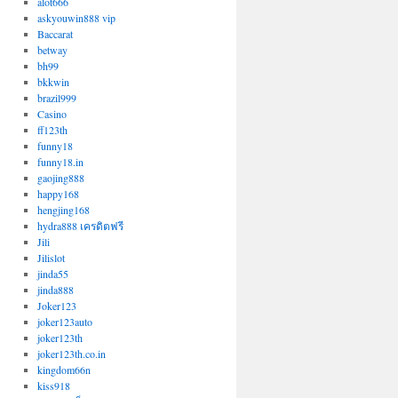
alot666
askyouwin888 vip
Baccarat
betway
bh99
bkkwin
brazil999
Casino
ff123th
funny18
funny18.in
gaojing888
happy168
hengjing168
hydra888 เครดิตฟรี
Jili
Jilislot
jinda55
jinda888
Joker123
joker123auto
joker123th
joker123th.co.in
kingdom66n
kiss918