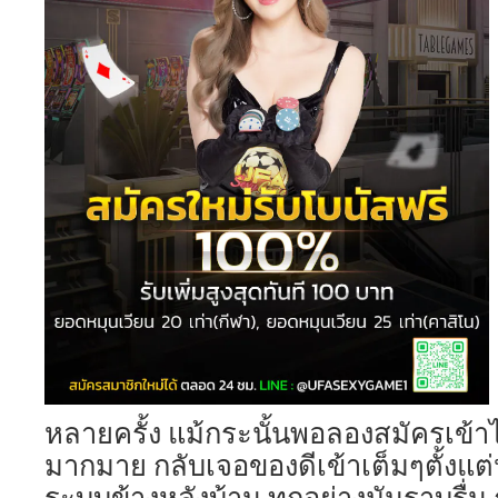
หลายครั้ง แม้กระนั้นพอลองสมัครเข้
มากมาย กลับเจอของดีเข้าเต็มๆตั้งแต่
ระบบข้างหลังบ้าน ทุกอย่างมันราบรื่น ก