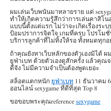
ผมเล่นเว็บพนันมาหลายราย แต่ sexygam
ทำให้เกิดความรู้สึกว่าการเล่นคาสิโ
แบบนี้ตั้งแต่แรก ไม่ว่าจะเกิดเรื่องระบ
ป้อมปราการจิตใจ เกมที่ครบ โปรโมชั่น
บริการลูกค้าที่ไม่ทิ้งให้รอ ทั้งหมดทุก
ถ้าคุณยังหาเว็บหลักของตัวเองมิได้ ผ
ยูฟ่าเบท ด้วยตัวเองดูสักครั้ง แล้วคุณจ
ดีจัง ไม่มีความจำเป็นต้องพูดเยอะ
สล็อตแตกหนัก
ยูฟ่าเบท
11 ธันวาคม 6
ออนไลน์ sexygame ที่ดีที่สุด Top 8
ขอขอบพระคุณreference
sexygame