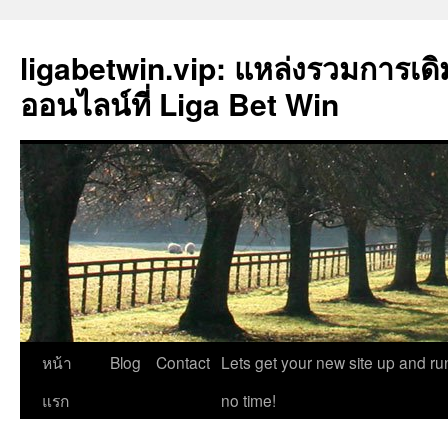
ligabetwin.vip: แหล่งรวมการเด
ออนไลน์ที่ Liga Bet Win
ข้าม
หน้า
Blog
Contact
Lets get your new site up and ru
ไป
แรก
no time!
ยัง