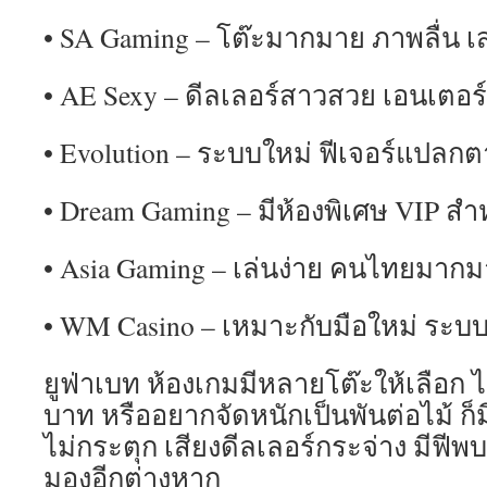
• SA Gaming – โต๊ะมากมาย ภาพลื่น เ
• AE Sexy – ดีลเลอร์สาวสวย เอนเตอร
• Evolution – ระบบใหม่ ฟีเจอร์แปลกต
• Dream Gaming – มีห้องพิเศษ VIP สำ
• Asia Gaming – เล่นง่าย คนไทยมาก
• WM Casino – เหมาะกับมือใหม่ ระบบ
ยูฟ่าเบท ห้องเกมมีหลายโต๊ะให้เลือก ไ
บาท หรืออยากจัดหนักเป็นพันต่อไม้ ก
ไม่กระตุก เสียงดีลเลอร์กระจ่าง มีฟีพบ
มองอีกต่างหาก