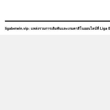
เว็บ
ใหญ่
ทดลอง
เล่น
Top
35
ligabetwin.vip: แหล่งรวมการเดิมพันและเกมคาสิโนออนไลน์ที่ Liga 
by
Dino