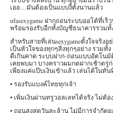
เออ…มันต้องเป็นแบบงี้ตั้งนานแล้ว
ufasexygame ฝากถอนระบบออโต้ที่เร็ว
พร้อมรองรับอีกทั้งบัญชีธนาคารรวมทั
สำหรับสายที่เล่นsexygameตั้งใจจริงอย
เป็นหัวใจของทุกๆสิ่งทุกๆอย่าง รวมทั้
ดีเกินคาด ระบบฝาก-ถอนแบบอัตโนมัติ เ
เคยพบมา บางคราวผมกดฝากเช้าตรู่ก
เพียงแค่แป๊บเงินเข้าแล้ว เล่นได้ในทันท
• รองรับแบงค์ไทยทุกเจ้า
• เพิ่มเงินผ่านทรูวอลเลทได้จริง ไม่ต
• ถอนสูงสุดวันละล้าน ไม่มีการจำกัด