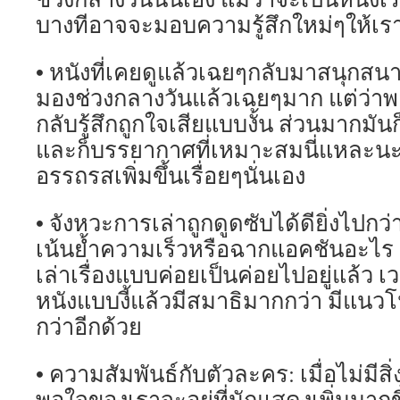
บางทีอาจจะมอบความรู้สึกใหม่ๆให้เรา
• หนังที่เคยดูแล้วเฉยๆกลับมาสนุกสนาน
มองช่วงกลางวันแล้วเฉยๆมาก แต่ว่า
กลับรู้สึกถูกใจเสียแบบงั้น ส่วนมากมั
และก็บรรยากาศที่เหมาะสมนี่แหละนะค
อรรถรสเพิ่มขึ้นเรื่อยๆนั่นเอง
• จังหวะการเล่าถูกดูดซับได้ดียิ่งไปกว่า
เน้นย้ำความเร็วหรือฉากแอคชันอะไร แ
เล่าเรื่องแบบค่อยเป็นค่อยไปอยู่แล้ว เว
หนังแบบงี้แล้วมีสมาธิมากกว่า มีแนวโ
กว่าอีกด้วย
• ความสัมพันธ์กับตัวละคร: เมื่อไม่มี
พอใจของเราจะอยู่ที่นักแสดงเพิ่มมากข