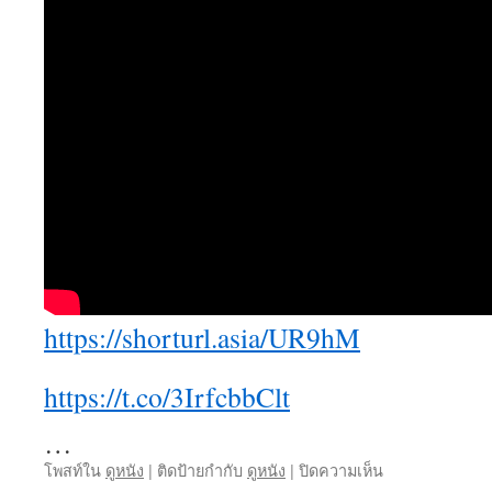
https://shorturl.asia/UR9hM
https://t.co/3IrfcbbClt
…
บน
โพสท์ใน
ดูหนัง
|
ติดป้ายกำกับ
ดูหนัง
|
ปิดความเห็น
ดู