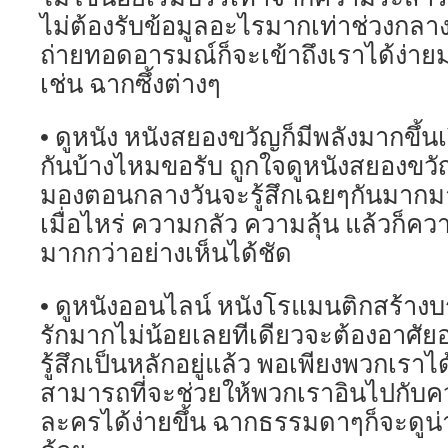
ไม่ต้องรับข้อมูลอะไรมากเท่าช่วงกลาง
ถ่ายทอดอารมณ์ก็จะเข้าถึงเราได้ง่ายมา
เช่น ฉากซึ้งต่างๆ
• ดูหนัง หนังสยองขวัญก็มีพลังมากขึ้นเ
กันบ้างไหมขอรับ ถูกใจดูหนังสยองขว
มองตอนกลางวันจะรู้สึกเฉยๆกันมากมาย
เมื่อไหร่ ความกลัว ความลุ้น แล้วก็ควา
มากกว่าอย่างเห็นได้ชัด
• ดูหนังออนไลน์ หนังโรแมนติกสร้าง
รักมากไม่น้อยเลยทีเดียวจะต้องอาศั
รู้สึกเป็นหลักอยู่แล้ว พอเพียงพวกเราไ
สามารถที่จะช่วยให้พวกเราอินไปกับค
ละครได้ง่ายขึ้น ฉากธรรมดาๆก็จะดูน่