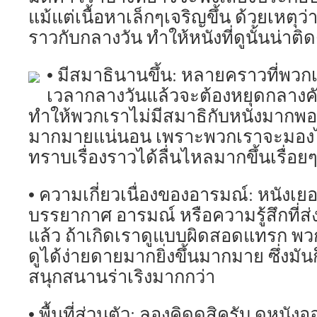
แม้แต่เนื้อหาเล็กๆเจริญขึ้น ด้วยเหตุว
ราวกับกลางวัน ทำให้หนังที่ดูนั้นน่าติ
• มีสมาธินานขึ้น: หลายคราวที่พวกเ
เวลากลางวันแล้วจะต้องหยุดกลางคั
ทำให้พวกเราไม่มีสมาธิกับหนังมากพอ 
มากมายแน่นอน เพราะพวกเราจะมองไ
ทราบเรื่องราวได้ลื่นไหลมากขึ้นเรื่อย
• ความเกี่ยวเนื่องของอารมณ์: หนัง
บรรยากาศ อารมณ์ หรือความรู้สึกที่ส่
แล้ว ถ้าเกิดเราดูแบบผิดสอดแทรก พวก
ดูได้ง่ายดายมากยิ่งขึ้นมากมาย ซึ่งมั
สนุกสนานร่าเริงมากกว่า
• พื้นที่ส่วนตัว: ลองคิดดูสิครับ ดูหน