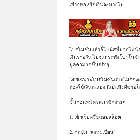
เพียงพอหรือเงินจะหายไป
โปรโมชั่นแล้วก็โบนัสที่มากไม่น้
เงินรายวัน ไปจนกระทั่งโปรโมชั่นค
มูลค่ามากขึ้นจริงๆ
โดยเฉพาะโปรโมชั่นแบบไม่ต้องฝ
ต้องใช้เงินตนเอง นี่เป็นสิ่งที
ขั้นตอนสมัครสมาชิกง่ายๆ
1. เข้าเว็บหรือแอปสล็อต
2. กดปุ่ม “ลงทะเบียน”