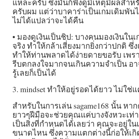
แหละครับ ซึ่งมันก็ฟังดูมีเหตุมีผลสำ
ครับผม แต่ว่าบาคาร่าเป็นเกมเดิมพั
ไม่ได้แปลว่าจะได้คืน
• มองดูเงินเป็นชิป: บางคนมองเงินในเ
จริง ทำให้กล้าเสี่ยงมากยิ่งกว่าปกติ ซึ่
ทำให้ท่านพลาดได้ง่ายดายขอรับ เพรา
รีบตกลงใจมากจนเกินความจำเป็น อ
รู้เลยก็เป็นได้
3. mindset ทำให้อยู่รอดได้ยาว ไม่ใช่แ
สำหรับในการเล่น sagame168 นั้น หาก
ยาวๆฝีมือจะช่วยคุณแค่บางจังหวะเท่านั
เป็นสิ่งที่กำหนดได้เลยว่า คุณจะอยู่ใ
ขนาดไหน ซึ่งความแตกต่างนี้ก่อให้เกิดผู