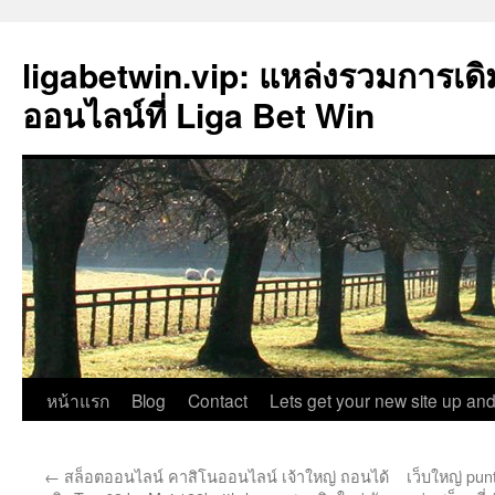
ligabetwin.vip: แหล่งรวมการเด
ออนไลน์ที่ Liga Bet Win
ข้าม
หน้าแรก
Blog
Contact
Lets get your new site up and
ไป
←
สล็อตออนไลน์ คาสิโนออนไลน์ เจ้าใหญ่ ถอนได้
เว็บใหญ่ pu
ยัง