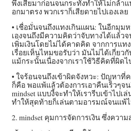
พึ่งเสียมาก่อนจนกระทั่งทำให้ไม่กล้า
อกมาตรง พวกเราก็เสียดายไปเองเลย
• เชื่อมั่นจนถึงแทงเกินแผน: ในอีกมุม
เองจนถึงมีความคิดว่าจับทางได้แล้วจ
เพิ่มเงินโดยไม่ได้คาดคิด จากการแทง
เรื่อยเห็นไหมขอรับว่า มันไม่ได้เกี่
แม้กระนั้นเนื่องจากเราใช้วิธีคิดที่ผิด
• ใจร้อนจนถึงเข้าผิดจังหวะ: ปัญหาท
ก็คือ พอแพ้แล้วต้องการเอาคืนเร็วๆจ
mindset แบบงี้จะทำให้เรารีบเข้าไปเล
ทำให้สุดท้ายก็เล่นตามอารมณ์จนแพ้ไป
2. mindset คุมการจัดการเงิน ซึ่งคว