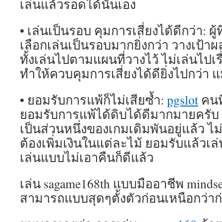
เล่นแล้วรอดได้นั่นเอง
• เล่นเป็นรอบ คุมการเสี่ยงได้ดีกว่า: ผู้ท
เลือกเล่นเป็นรอบมากยิ่งกว่า วางเป้าผ
ทั้งเล่นไปตามแผนที่วางไว้ ไม่เล่นไป
ทำให้ควบคุมการเสี่ยงได้ดียิ่งไปกว่า 
• ยอมรับการแพ้ก็ไม่เสียซ้ำ:
pgslot
คนที
ยอมรับการแพ้ได้ดิบได้ดีมากมายครับ เ
เป็นส่วนหนึ่งของเกมเดิมพันอยู่แล้ว ไม่
ต้องเพิ่มเงินในแต่ละไม้ ยอมรับแล้ว
เล่นแบบไม่เอาคืนก็ดีแล้ว
เล่น sagame168th แบบมืออาชีพ minds
สามารถแบบสุดๆตั้งตัวก่อนเหนือกว่าก