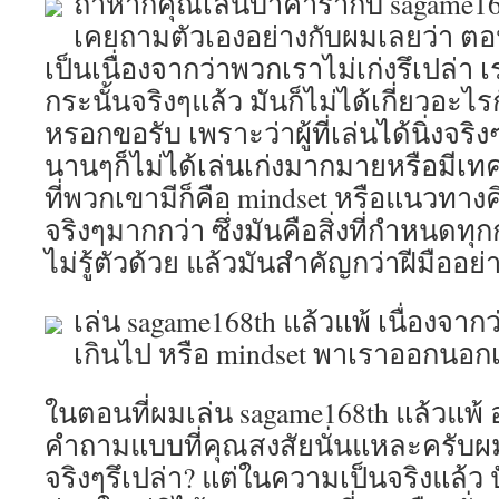
ถ้าหากคุณเล่นบาคาร่ากับ sagame
เคยถามตัวเองอย่างกับผมเลยว่า ตอนนี
เป็นเนื่องจากว่าพวกเราไม่เก่งรึเปล่า เร
กระนั้นจริงๆแล้ว มันก็ไม่ได้เกี่ยวอะ
หรอกขอรับ เพราะว่าผู้ที่เล่นได้นิ่งจริ
นานๆก็ไม่ได้เล่นเก่งมากมายหรือมีเทค
ที่พวกเขามีก็คือ mindset หรือแนวทางค
จริงๆมากกว่า ซึ่งมันคือสิ่งที่กำหนดทุ
ไม่รู้ตัวด้วย แล้วมันสำคัญกว่าฝีมืออย่
เล่น sagame168th แล้วแพ้ เนื่องจ
เกินไป หรือ mindset พาเราออกนอก
ในตอนที่ผมเล่น sagame168th แล้วแพ้ อ
คำถามแบบที่คุณสงสัยนั่นแหละครับผม
จริงๆรึเปล่า? แต่ในความเป็นจริงแล้ว