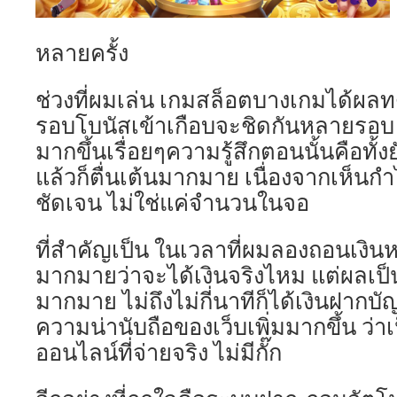
หลายครั้ง
ช่วงที่ผมเล่น เกมสล็อตบางเกมได้ผล
รอบโบนัสเข้าเกือบจะชิดกันหลายรอบ 
มากขึ้นเรื่อยๆความรู้สึกตอนนั้นคือทั้งยั
แล้วก็ตื่นเต้นมากมาย เนื่องจากเห็นกำ
ชัดเจน ไม่ใช่แค่จำนวนในจอ
ที่สำคัญเป็น ในเวลาที่ผมลองถอนเงินห
มากมายว่าจะได้เงินจริงไหม แต่ผลเป็น
มากมาย ไม่ถึงไม่กี่นาทีก็ได้เงินฝากบัญ
ความน่านับถือของเว็บเพิ่มมากขึ้น ว่า
ออนไลน์ที่จ่ายจริง ไม่มีกั๊ก