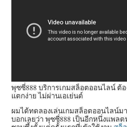
พุซซี่888 บริการเกมสล็อตออนไลน์ ต้องต
แตกง่าย ไม่ผ่านเอเย่นต์
ผมได้ทดลองเล่นเกมสล็อตออนไลน์มาห
บอกเลยว่า พุซซี่888 เป็นอีกหนึ่งแพลต