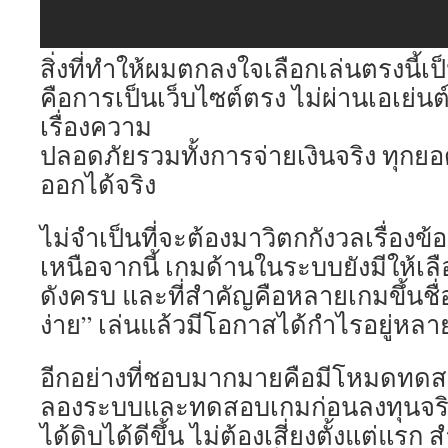
สิ่งที่ทำให้ผมตกลงใจเลือกเล่นตรงนี้เ
คือการเป็นเว็บไซต์ตรง ไม่ผ่านเอเย่นต์
เรื่องความ
ปลอดภัยรวมทั้งการจ่ายเงินจริง ทุ
ออกได้จริง
ไม่จำเป็นที่จะต้องมาวิตกกังวลเรื่อง
เหนือจากนี้ เกมด้านในระบบยังมีให้เ
ดังครบ และที่สำคัญคือหลายเกมขึ้นชื่
ง่าย” เล่นแล้วมีโอกาสได้กำไรอยู่หลาย
อีกอย่างที่ชอบมากมายคือมีโหมดทดสอ
ลองระบบและทดสอบเกมก่อนลงทุนจริง
ได้ดิบได้ดีขึ้น ไม่ต้องเสี่ยงตั้งแต่แรก 