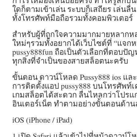
กำไรให้มองเห็นบ่อยครั้ง ทำให้รู้สึกบันเ
ใดก็ตามเข้าเล่น ระบบก็เสถียร เล่นลื่น
ทั้งโทรศัพท์มือถือรวมทั้งคอมพิวเตอร์
สำหรับผู้ที่ถูกใจความมากมายหลาก
ใหม่ๆรวมทั้งอยากได้เว็บไซต์ที่ “แจกห
pussy888fun ถือเป็นตัวเลือกที่ตอบปั
ทุกสิ่งที่จำเป็นของสายสล็อตนะครับ
ขั้นตอน ดาวน์โหลด Pussy888 ios และก็
การติดตั้งแอป pussy888 บนโทรศัพท์เคลื
เกมสล็อตได้สะดวก ลื่นไหลกว่าโปรแ
อินเตอร์เน็ต ทำตามอย่างขั้นตอนด้าน
iOS (iPhone / iPad)
1.เปิด Safari แล้วเข้าไปที่หน้าดาวน์โ