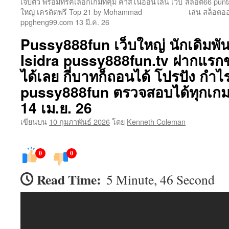
เจ็บตัว พร้อมทริคเลือกเกมที่คุ้ม คาสิโนออนไลน์ เว็บ
สล็อต66 punt
ใหญ่ เครดิตฟรี Top 21 by Mohammad
เล่น สล็อตออ
เนื้อหา
ppgheng99.com 13 มี.ค. 26
Pussy888fun เว็บใหญ่ นักเดิมพัน
Isidra pussy888fun.tv ฝากแรกข
ได้เลย กี่บาทก็ถอนได้ โปรปัง กำ
pussy888fun ตรวจสอบได้ทุกเกม เว
14 เม.ย. 26
เขียนบน
10 กุมภาพันธ์ 2026
โดย
Kenneth Coleman
0
0
Read Time:
5 Minute, 46 Second