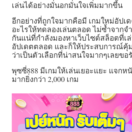
เล่นได้อย่างมั่นอกมั่นใจเพิ่มมากขึ้น
อีกอย่างที่ถูกใจมากคือมี เกมใหม่อัปเด
อะไรให้ทดลองเล่นตลอด ไม่ซ้ำจากจำเ
กันแน่ที่กำลังมองหาเว็บไซต์สล็อตที่เล
อัปเดตตลอด และก็ให้ประสบการณ์คุ้มค
ว่าเป็นตัวเลือกที่น่าสนใจมากๆเลยขอร
พุซซี่888 มีเกมให้เล่นเยอะแยะ แจกหนั
มากยิ่งกว่า 2,000 เกม