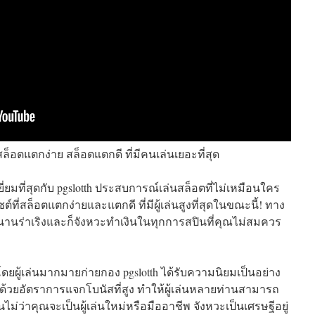
ล็อตแตกง่าย สล็อตแตกดี ที่มีคนเล่นเยอะที่สุด
ี่ยมที่สุดกับ pgslotth ประสบการณ์เล่นสล็อตที่ไม่เหมือนใคร
์ที่สล็อตแตกง่ายและแตกดี ที่มีผู้เล่นสูงที่สุดในขณะนี้! ทาง
านร่าเริงและก็จังหวะทำเงินในทุกการสปินที่คุณไม่สมควร
ดยผู้เล่นมากมายก่ายกอง pgslotth ได้รับความนิยมเป็นอย่าง
วยอัตราการแจกโบนัสที่สูง ทำให้ผู้เล่นหลายท่านสามารถ
ไม่ว่าคุณจะเป็นผู้เล่นใหม่หรือมืออาชีพ จังหวะเป็นเศรษฐีอยู่