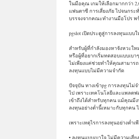
ในมือคุณ เกมให้เลือกมากกว่า 2,
แฟนตาซี การเสี่ยงภัย ไปจนกระท
บรรจงจากคณะทำงานมือโปร พร้อม
pgslot เปิดประตูสู่การลงทุนแบบให
สำหรับผู้ที่กำลังมองหาจังหวะใหม่
หรือผู้ที่อยากเริ่มทดสอบแบบเบา
ไม่เพียงแค่ช่วยทำให้คุณสามารถทด
ลงทุนแบบไม่มีความจำกัด
ปัจจุบัน ทางเข้าpg การลงทุนไม่จ
ไป เพราะเทคโนโลยีและแพลตฟอร์มท
เข้าถึงได้สำหรับทุกคน แม้คุณม
ลงทุนอย่างต่ำนี้เหมาะกับทุกคน 
เพราะเหตุไรการลงทุนอย่างต่ำเพี
• ลงทุนแบบเบาใจ ไม่มีความเสี่ยง