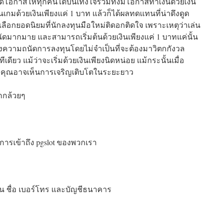
ดโอกาสให้ทุกคนได้บันเทิงใจรวมทั้งมีโอกาสทำเงินด้วยเงิน
นเกมด้วยเงินเพียงแค่ 1 บาท แล้วก็ได้ผลทดแทนที่น่าดึงดูด
เลือกยอดนิยมที่นักลงทุนมือใหม่ติดอกติดใจ เพราะเหตุว่าเล่น
นัดมากมาย และสามารถเริ่มต้นด้วยเงินเพียงแค่ 1 บาทแค่นั้น
รุงความถนัดการลงทุนโดยไม่จำเป็นที่จะต้องมาวิตกกังวล
เดียว แม้ว่าจะเริ่มด้วยเงินเพียงนิดหน่อย แม้กระนั้นเมื่อ
คุณอาจเห็นการเจริญเติบโตในระยะยาว
กกล้วยๆ
การเข้าถึง pgslot ของพวกเรา
่น ชื่อ เบอร์โทร และบัญชีธนาคาร