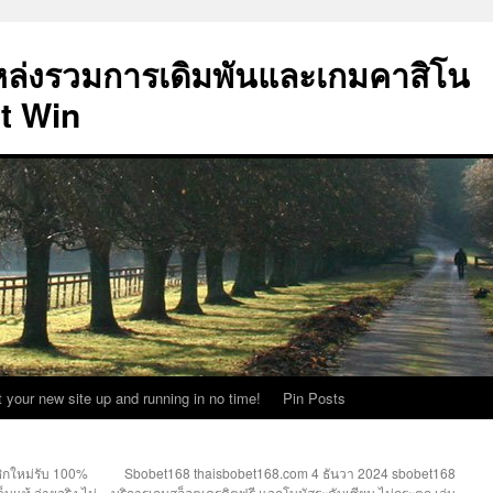
แหล่งรวมการเดิมพันและเกมคาสิโน
et Win
t your new site up and running in no time!
Pin Posts
ชิกใหม่รับ 100%
Sbobet168 thaisbobet168.com 4 ธันวา 2024 sbobet168
แท้ จ่ายจริง ไม่
บริการเกมสล็อตเครดิตฟรี แจกโบนัสระดับเซียน ไม่กระตุก เล่น