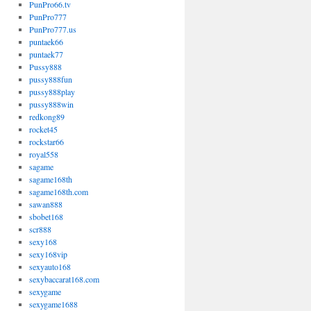
PunPro66.tv
PunPro777
PunPro777.us
puntaek66
puntaek77
Pussy888
pussy888fun
pussy888play
pussy888win
redkong89
rocket45
rockstar66
royal558
sagame
sagame168th
sagame168th.com
sawan888
sbobet168
scr888
sexy168
sexy168vip
sexyauto168
sexybaccarat168.com
sexygame
sexygame1688