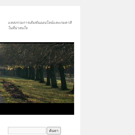
แหล่งรวมการเดิมพันออนไลน์และเกมคาสิ
โนที่น่าสนใจ