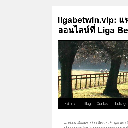
ligabetwin.vip: 
ออนไลน์ที่ Liga B
หน้าแรก
Blog
Contact
Lets ge
ข้าม
ไป
←
สล็อต เลือกเกมสล็อตที่เหมาะกับคุณ สมา
ยัง
สล็อตpgตอบโจทย์ทุกความต้องการ pgslot เว็บ