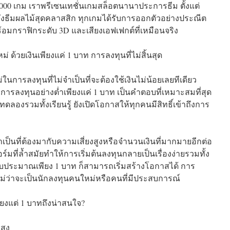
000 เกม เราพรีเซนเทชั่นเกมสล็อตนานาประการธีม ตั้งแต่
ั่งธีมผลไม้สุดคลาสสิก ทุกเกมได้รับการออกตัวอย่างประณีต
กราฟิกระดับ 3D และเสียงเอฟเฟกต์ที่เหมือนจริง
ม่ ด้วยเงินเพียงแค่ 1 บาท การลงทุนที่ไม่สิ้นสุด
ในการลงทุนที่ไม่จำเป็นที่จะต้องใช้เงินไม่น้อยเลยทีเดียว
ๆการลงทุนอย่างต่ำเพียงแค่ 1 บาท เป็นคำตอบที่เหมาะสมที่สุด
ลองรวมทั้งเรียนรู้ ยังเปิดโอกาสให้ทุกคนมีสิทธิ์เข้าถึงการ
ำเป็นที่ต้องมากับความเสี่ยงสูงหรือจำนวนเงินที่มากมายอีกต่อ
ี่ล้ำสมัยทำให้การเริ่มต้นลงทุนกลายเป็นเรื่องง่ายรวมทั้ง
ีงบประมาณเพียง 1 บาท ก็สามารถเริ่มสร้างโอกาสได้ การ
ไม่ว่าจะเป็นนักลงทุนคนใหม่หรือคนที่มีประสบการณ์
ยงแต่ 1 บาทถึงน่าสนใจ?
สูง