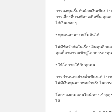
การลงทุนเริ่มต้นด้วยเงินเพียง 
การเสี่ยงที่บางทีอาจเกิดขึ้น ค
ใช้เงินเยอะๆ
• ทุกคนสามารถเริ่มต้นได้
ไม่มีข้อจำกัดในเรื่องเงินทุนอีก
คุณก็สามารถเข้าสู่โลกการลงทุนไ
• ให้โอกาสให้กับทุกคน
การกำหนดอย่างต่ำเพียงแต่ 1 บ
ไม่มีเงินทุนมากพอสำหรับในการ
โลกของเกมออนไลน์ ทางเข้าpg รว
ได้