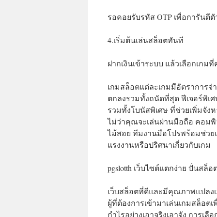
รอคอยรับรหัส OTP เพื่อการันตีต
4.เริ่มต้นเล่นสล็อตทันที
ฝากเงินเข้าระบบ แล้วเลือกเกมที
เกมสล็อตแต่ละเกมมีอัตราการจ่ายแ
ตกลงรวมทั้งถนัดที่สุด ฟีเจอร์พิเ
รวมทั้งโบนัสพิเศษ ที่ช่วยเพิ่มจ
ไม่ว่าคุณจะเล่นผ่านมือถือ คอมพิ
ไม้สอย ทีมงานมือโปรพร้อมช่วย
แรงงานหรือปริศนาเกี่ยวกับเกม
pgslotth เว็บไซต์แตกง่าย ปั่นสล็อ
เว็บสล็อตที่ดีและมีคุณภาพแปลงเ
ผู้ที่ต้องการเข้ามาเล่นเกมสล็อ
กำไรอย่างเอาจริงเอาจัง การเลือก