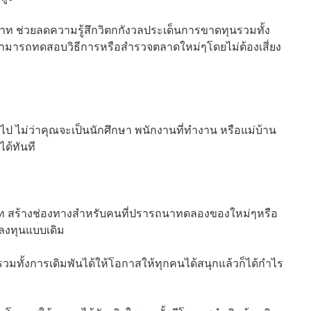
1 บาท ช่วยลดความรู้สึกวิตกกังวลประเด็นการขาดทุนรวมทั้ง
ุณสามารถทดสอบวิธีการหรือสำรวจตลาดใหม่ๆโดยไม่ต้องเสี่ยง
ต่อไป ไม่ว่าคุณจะเป็นนักศึกษา พนักงานที่ทำงาน หรือแม่บ้าน
ด้ทันที
าท สร้างช่องทางสำหรับคนที่ปรารถนาทดลองของใหม่ๆหรือ
ลงทุนแบบเดิม
มทั้งการเดิมพันได้ให้โอกาสให้ทุกคนได้สนุกแล้วก็ได้กำไร