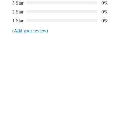
3 Star
0%
2 Star
0%
1 Star
0%
(Add your review)