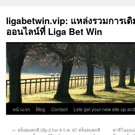
ligabetwin.vip: แหล่งรวมการเด
ออนไลน์ที่ Liga Bet Win
ข้าม
หน้าแรก
Blog
Contact
Lets get your new site up and
ไป
←
สล็อตแตกดี Ufp-2.fun 9 ก.ค. 67 สล็อตแตกดี
คาสิโนออนไ
ยัง