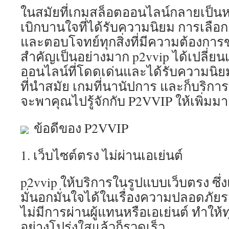
ในสมัยที่เกมสล็อตออนไลน์กลายเป็น
เบิกบานใจที่ได้รับความนิยม การเลือกเว็
และตอบโจทย์ทุกสิ่งที่มีความต้องการของ
สำคัญเป็นอย่างมาก p2vvip ได้เปลี่ยนเ
ออนไลน์ที่โดดเด่นและได้รับความนิย
ที่นำสมัย เกมที่นานัปการ และก็บริการที
จะพาคุณไปรู้จักกับ P2VVIP ให้เพิ่มมา
ข้อดีของ P2VVIP
1. เว็บไซต์ตรง ไม่ผ่านเอเย่นต์
p2vvip ให้บริการในรูปแบบเว็บตรง ซึ่
มั่นอกมั่นใจได้ในเรื่องความปลอดภัยรว
ไม่มีการผ่านผู้แทนหรือเอเย่นต์ ทำให้
อย่างโปร่งใสแล้วก็รวดเร็ว