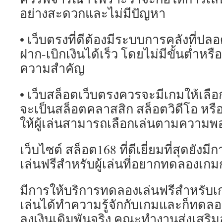
อย่างสะดวกและไม่มีปัญหา
• เว็บตรงที่ดีต้องมีระบบการคลังที่
ฝาก-เบิกเงินได้เร็ว โดยไม่มีขั้นต่ำหรื
ความสำคัญ
• เว็บสล็อตเว็บตรงควรจะมีเกมให้เลือ
จะเป็นสล็อตคลาสสิก สล็อตวิดีโอ หรือเ
ให้ผู้เล่นสามารถเลือกเล่นตามความพ
เว็บไซต์ สล็อต168 ที่ดีเยี่ยมที่สุดยัง
เล่นฟรีสำหรับผู้เล่นที่อยากทดลองเกม
มีการให้บริการทดลองเล่นฟรีสำหรับเกมต
เล่นได้ทำความรู้จักกับเกมและก็ทดลอ
ลงเงินเดิมพันจริง คณะทำงานส่งเสริมลู