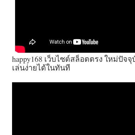
happy168 เว็บไซต์สล็อตตรง ใหม่ปัจจุบ
เล่นง่ายได้ในทันที