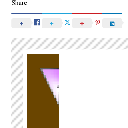
Share