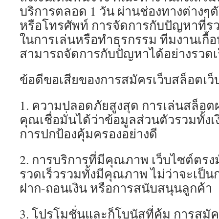
บริการตลอด 1 วัน ผ่านช่องทางต่างๆต
หรือโทรศัพท์ การจัดการกับปัญหาที่รวด
ในการเล่นหรือทำธุรกรรม ทีมงานเกื้
สามารถจัดการกับปัญหาได้อย่างรวดเร
ข้อดีขอเสียของการสมัครเว็บสล็อตเว็
1. ความปลอดภัยสูงสุด การเล่นสล็อตผ
คุณเชื่อมั่นได้ว่าข้อมูลส่วนตัวรวมทั้
การปกป้องคุ้มครองอย่างดี
2. การบริการที่มีคุณภาพ เว็บไซต์ตรงม
รวดเร็วรวมทั้งมีคุณภาพ ไม่ว่าจะเป็
ฝาก-ถอนเงิน หรือการสนับสนุนลูกค้า
3. โปรโมชั่นและก็โบนัสที่คุ้ม การสมั