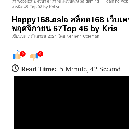
ร่า websiteสมัครบาคาร่า พนันเว็บตรง sa gaming
gaming webเ
เครดิตฟรี Top 93 by Katlyn
เนื้อหา
Happy168.asia สล็อต168 เว็บเครด
พฤศจิกายน 67Top 46 by Kris
เขียนบน
7 กันยายน 2024
โดย
Kenneth Coleman
0
0
Read Time:
5 Minute, 42 Second