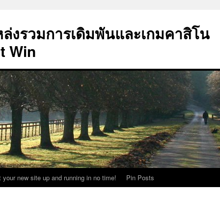
แหล่งรวมการเดิมพันและเกมคาสิโน
et Win
t your new site up and running in no time!
Pin Posts