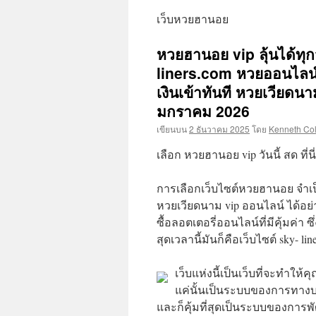
เว็บหวยฮานอย
เนื้อหา
หวยฮานอย vip ลุ้นได้ทุก
liners.com หวยออนไลน์คน
เงินเข้าทันที หวยเวียด
มกราคม 2026
เขียนบน
2 ธันวาคม 2025
โดย
Kenneth Co
เลือก หวยฮานอย vip วันนี้ สด ที่นี
การเลือกเว็บไซต์หวยฮานอย จำเป็
หวยเวียดนาม vip ออนไลน์ ได้อย
ซื้อลอตเตอรี่ออนไลน์ที่มีคุ้มค่า ซ
สุดเวลานี้มันก็คือเว็บไซต์ sky- lin
เว็บแห่งนี้เป็นเว็บที่จะทำใ
แค่นั้นเป็นระบบของการทางบ
และก็คุ้มที่สุดเป็นระบบของการ