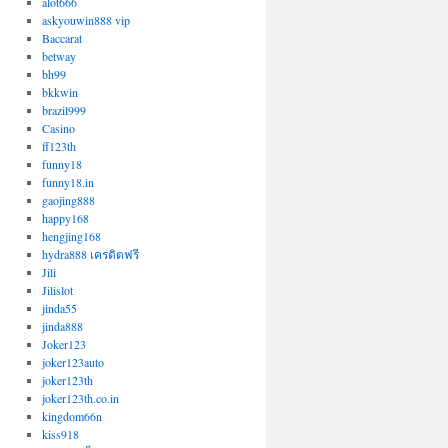
alot666
askyouwin888 vip
Baccarat
betway
bh99
bkkwin
brazil999
Casino
ff123th
funny18
funny18.in
gaojing888
happy168
hengjing168
hydra888 เครดิตฟรี
Jili
Jilislot
jinda55
jinda888
Joker123
joker123auto
joker123th
joker123th.co.in
kingdom66n
kiss918