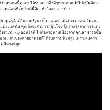
ได้ว่ามาตรงนี้คุณจะได้รับแต่ว่าสิ่งดีๆทดแทนแน่ๆไปดูกันดีกว่า
นไลน์ที่เว็บไซต์นี้ดีต่อหัวใจอย่างไรบ้าง
ถ้าเกิดคุณรู้จักดีกับหวยรัฐบาลไทยคุณจำเป็นที่จะต้องรอวันแล้ว
ือนเพียงแค่นั้น คุณถึงจะสามารถลุ้นโชคลุ้นรางวัลจากการแทง
วียดนาม vip ออนไลน์ ไม่ต้องรอนานเนื่องจากคุณสามารถซื้อ
็นลักษณะเด่นของหวยฮานอยที่ได้รับความนิยมสูง เพราะเหตุว่า
ไม่มีทางหยุด