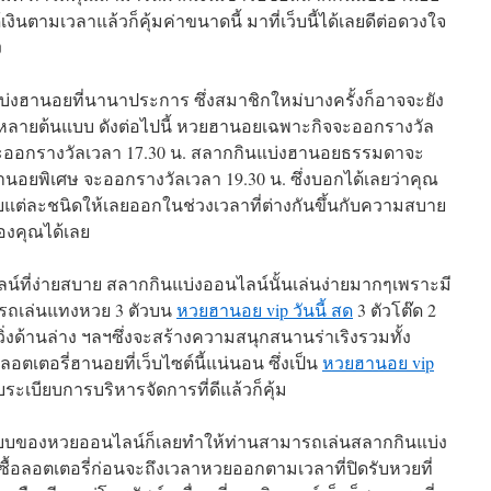
ด้เงินตามเวลาแล้วก็คุ้มค่าขนาดนี้ มาที่เว็บนี้ได้เลยดีต่อดวงใจ
ง
่งฮานอยที่นานาประการ ซึ่งสมาชิกใหม่บางครั้งก็อาจจะยัง
ป็นหลายต้นแบบ ดังต่อไปนี้ หวยฮานอยเฉพาะกิจจะออกรางวัล
ะออกรางวัลเวลา 17.30 น. สลากกินแบ่งฮานอยธรรมดาจะ
ฮานอยพิเศษ จะออกรางวัลเวลา 19.30 น. ซึ่งบอกได้เลยว่าคุณ
ต่ละชนิดให้เลยออกในช่วงเวลาที่ต่างกันขึ้นกับความสบาย
องคุณได้เลย
์ที่ง่ายสบาย สลากกินแบ่งออนไลน์นั้นเล่นง่ายมากๆเพราะมี
ถเล่นแทงหวย 3 ตัวบน
หวยฮานอย vip วันนี้ สด
3 ตัวโต๊ด 2
วิ่งด้านล่าง ฯลฯซึ่งจะสร้างความสนุกสนานร่าเริงรวมทั้ง
ตเตอรี่ฮานอยที่เว็บไซต์นี้แน่นอน ซึ่งเป็น
หวยฮานอย vip
บระเบียบการบริหารจัดการที่ดีแล้วก็คุ้ม
นรูปแบบของหวยออนไลน์ก็เลยทำให้ท่านสามารถเล่นสลากกินแบ่ง
งซื้อลอตเตอรี่ก่อนจะถึงเวลาหวยออกตามเวลาที่ปิดรับหวยที่