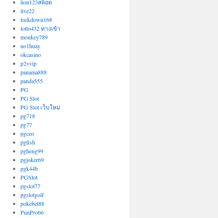
lion123สล็อต
live22
lockdown168
lotto432 ทางเข้า
monkey789
no1huay
okcasino
p2vvip
panama888
panda555
PG
PG Slot
PG Slot เว็บใหม่
pg718
pg77
pgceo
pgfish
pgheng99
pgjoker69
pgk44b
PGSlot
pgslot77
pgslotgolf
pokebet88
PunPro66