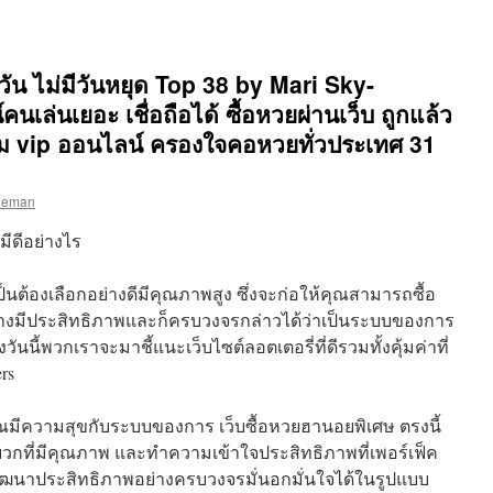
วัน ไม่มีวันหยุด Top 38 by Mari Sky-
เล่นเยอะ เชื่อถือได้ ซื้อหวยผ่านเว็บ ถูกแล้ว
นาม vip ออนไลน์ ครองใจคอหวยทั่วประเทศ 31
leman
่มีดีอย่างไร
นต้องเลือกอย่างดีมีคุณภาพสูง ซึ่งจะก่อให้คุณสามารถซื้อ
่างมีประสิทธิภาพและก็ครบวงจรกล่าวได้ว่าเป็นระบบของการ
ึ่งวันนี้พวกเราจะมาชี้แนะเว็บไซต์ลอตเตอรี่ที่ดีรวมทั้งคุ้มค่าที่
ers
ห้คุณมีความสุขกับระบบของการ เว็บซื้อหวยฮานอยพิเศษ ตรงนี้
วกที่มีคุณภาพ และทำความเข้าใจประสิทธิภาพที่เพอร์เฟ็ค
พัฒนาประสิทธิภาพอย่างครบวงจรมั่นอกมั่นใจได้ในรูปแบบ