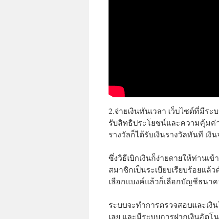
2.จ่ายเงินทันเวลา เว็บไซต์ที่มีระ
รับสิทธิประโยชน์และความคุ้มค่าท
รางวัลก็ได้รับเงินรางวัลทันที เ
ซึ่งวิธีเบิกเงินก็ง่ายดายให้ท่า
สมาชิกเป็นระเบียบเรียบร้อยแล้
เลือกแบงค์แล้วก็เลือกบัญชีธนา
ระบบจะทำการตรวจสอบและเงินโอน
เลย และมีระบบการฝากเงินอัตโน