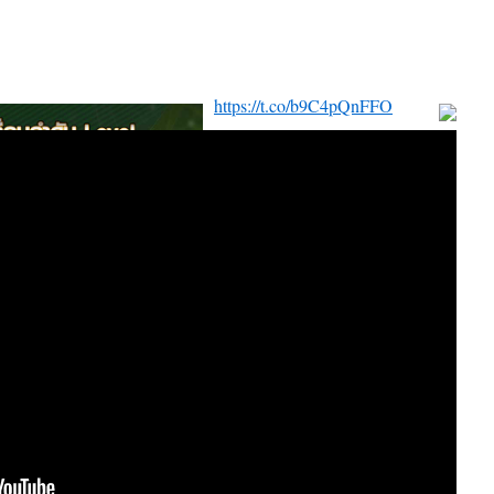
https://t.co/b9C4pQnFFO