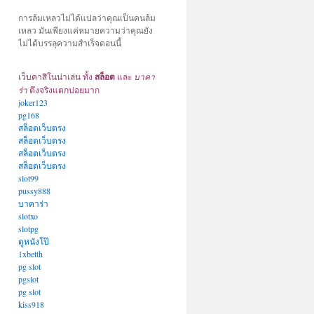
การล้มเหลวไม่ได้แปลว่าคุณเป็นคนล้ม
เหลว มันเพียงแค่หมายความว่าคุณยัง
ไม่ได้บรรลุความสำเร็จตอนนี้
เว็บคาสิโนน่าเล่น ทั้ง
สล็อต
และ
บาคา
ร่า
ตึงจริงแตกบ่อยมาก
joker123
pg168
สล็อตเว็บตรง
สล็อตเว็บตรง
สล็อตเว็บตรง
สล็อตเว็บตรง
slot99
pussy888
บาคาร่า
slotxo
slotpg
ดูหนังโป๊
1xbetth
pg slot
pgslot
pg slot
kiss918