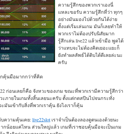
ความรู้สึกของพวกเราเองนี่
แหละขอรับ ความรู้สึกที่ว่า ทุกๆ
อย่างมันมองไปด้วยกันได้ง่าย
ตั้งแต่เริ่มเล่นเกม มันก็เลยทำให้
พวกเราไม่ต้องปรับนิสัยมาก
รู้สึกเล่น live22 แล้วเข้ามือ พูดได้
ว่าแทบจะไม่ต้องคิดเยอะแยะก็
ยังทำผลลัพธ์ได้ดิบได้ดีเลยล่ะนะ
ครับ
กคุ้นมือมากกว่าที่คิด
ve22 ก่อนเลยก็คือ จังหวะของเกม ขณะที่พวกเรามีความรู้สึกว่า
ังหวะภายในเกมทั้งสิ้นเลยนะครับ ตั้งแต่กดสปินไปจนกระทั่ง
นเข้ากับสิ่งที่พวกเราคุ้น ยังไงเราก็คุ้น
กับความคุ้นเคย:
live22slot
เราจำเป็นต้องลองดูตนเองด้วยนะ
มากน้อยแค่ไหน ส่วนใหญ่แล้ว เกมที่เราชอบคุ้นมือจะเป็นเกม
่แล้ว จึงคิดว่าเกมตอบสนองเจริญ