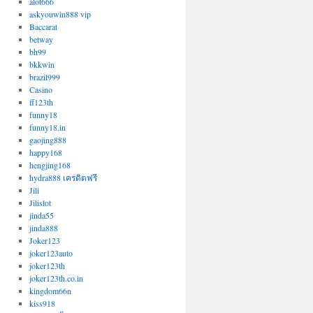
alot666
askyouwin888 vip
Baccarat
betway
bh99
bkkwin
brazil999
Casino
ff123th
funny18
funny18.in
gaojing888
happy168
hengjing168
hydra888 เครดิตฟรี
Jili
Jilislot
jinda55
jinda888
Joker123
joker123auto
joker123th
joker123th.co.in
kingdom66n
kiss918