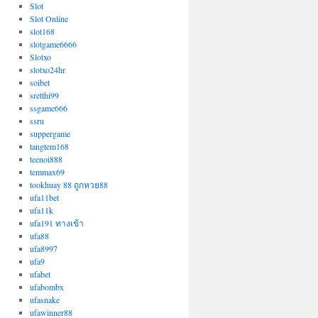
Slot
Slot Online
slot168
slotgame6666
Slotxo
slotxo24hr
soibet
sretthi99
ssgame666
ssru
suppergame
tangtem168
teenoi888
temmax69
tookhuay 88 ถูกหวย88
ufa11bet
ufa11k
ufa191 ทางเข้า
ufa88
ufa8997
ufa9
ufabet
ufabombx
ufasnake
ufawinner88