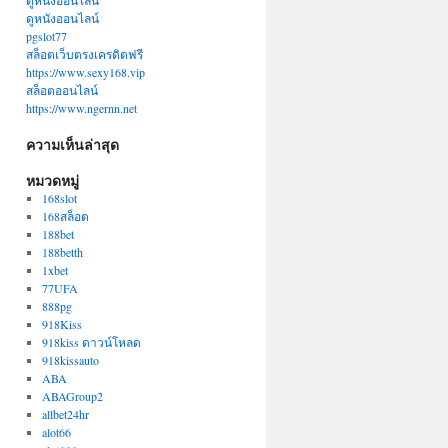
ดูหนังออนไลน์
ดูหนังออนไลน์
pgslot77
สล็อตเว็บตรงเครดิตฟรี
https://www.sexy168.vip
สล็อตออนไลน์
https://www.ngernn.net
ความเห็นล่าสุด
หมวดหมู่
168slot
168สล็อต
188bet
188betth
1xbet
77UFA
888pg
918Kiss
918kiss ดาวน์โหลด
918kissauto
ABA
ABAGroup2
allbet24hr
alot66