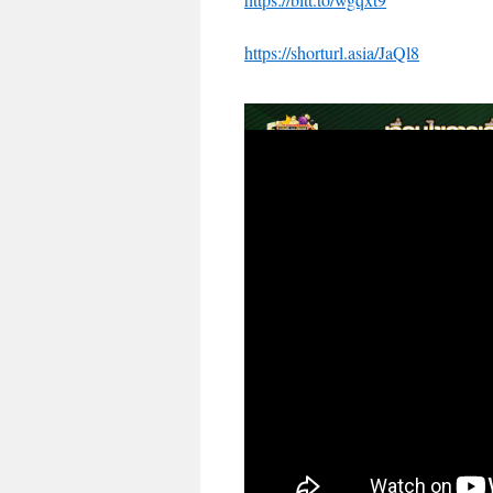
https://shorturl.asia/JaQl8