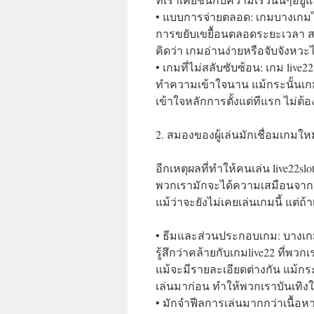
• แบบการจ่ายตลอด: เกมบางเกมไม่ไ
การขยับเขยื้อนตลอดระยะเวลา สมอ
คิดว่า เกมอ่านง่ายหรือจับจังหวะไ
• เกมที่ไม่สลับซับซ้อน: เกม li
ทำความเข้าใจนาน แม้กระนั้นเกมท
เข้าใจหลักการตั้งแต่ทีแรก ไม่
2. สมองของผู้เล่นมักเชื่อมเกมใ
อีกเหตุผลที่ทำให้คนเล่น live22slo
พวกเรามักจะได้ความเสมือนจากป
แม้ว่าจะยังไม่เคยเล่นเกมนี้ แต่ถ้าเ
• ธีมและส่วนประกอบเกม: บางเกมบ
รู้สึกว่าคล้ายกับเกมlive22 ที่พว
แม้จะมีรายละเอียดต่างกัน แม้กร
เล่นมาก่อน ทำให้พวกเราบันเทิงใ
• มักจำฟีลการเล่นมากกว่าเนื้อห