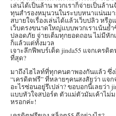
เล่นได้เป็นล้าน พวกเราก็จ่ายเป็นล้านจ้
ทุนสำรองหมุนวนในระบบหนาแน่นมา
สบายใจเรื่องเล่นได้แล้วเว็บปลิว หรื
เว็บตรงขนาดใหญ่แบบพวกเราเน้นย้ำซื่อ
ปลอดภัย จ่ายเต็มทุกยอดถอน ไม่มีหักเ
ก็แล้วแต่ทั้งมวล
เจาะลึกฟีพบร์เด็ด jinda55 แจกเครดิตฟร
ที่สุด?
มาถึงไฮไลท์ที่ทุกคนตาพองกันแล้ว ซึ่ง
“เครดิตฟรี” ที่หลายๆคนสงสัยว่า แจกจ
อะไรซ่อนอยู่รึเปล่า? ขอบอกนี้เลยว่า 
แบบหัวใจสปอร์ต ตัวแม่ตัวมัมเค้าไม่ม
หรอกค่ะ!
เครดิตฟรีของ สล็อต55 ดีอย่างไร?