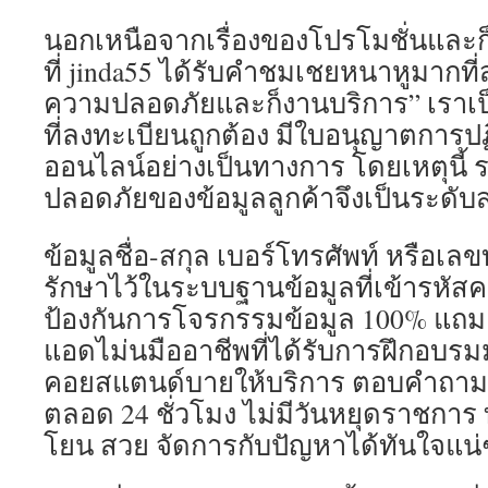
นอกเหนือจากเรื่องของโปรโมชั่นและก็เ
ที่ jinda55 ได้รับคำชมเชยหนาหูมากที
ความปลอดภัยและก็งานบริการ” เราเป
ที่ลงทะเบียนถูกต้อง มีใบอนุญาตการป
ออนไลน์อย่างเป็นทางการ โดยเหตุนี้
ปลอดภัยของข้อมูลลูกค้าจึงเป็นระดั
ข้อมูลชื่อ-สกุล เบอร์โทรศัพท์ หรือเล
รักษาไว้ในระบบฐานข้อมูลที่เข้ารหั
ป้องกันการโจรกรรมข้อมูล 100% แถ
แอดไม่นมืออาชีพที่ได้รับการฝึกอบรม
คอยสแตนด์บายให้บริการ ตอบคำถาม แล
ตลอด 24 ชั่วโมง ไม่มีวันหยุดราชการ ท
โยน สวย จัดการกับปัญหาได้ทันใจแน่