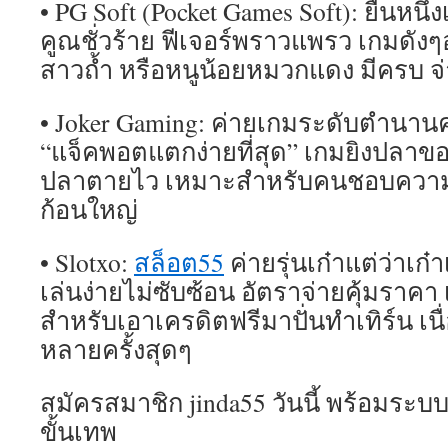
• PG Soft (Pocket Games Soft): ยืนหนึ่
คูณชั่วร้าย ฟีเจอร์พราวแพรว เกมดังๆ
สาวถ้ำ หรือหนูน้อยหมวกแดง มีครบ จ
• Joker Gaming: ค่ายเกมระดับตำนานคลาส
“แจ็คพอตแตกง่ายที่สุด” เกมยิงปลาของค
ปลาตายไว เหมาะสำหรับคนชอบความค
ก้อนใหญ่
• Slotxo:
สล็อต55
ค่ายรุ่นเก๋าแต่ว่าเก
เล่นง่ายไม่ซับซ้อน อัตราจ่ายคุ้มราคา
สำหรับเอาเครดิตฟรีมาปั่นทำเทิร์น เน
หลายครั้งสุดๆ
สมัครสมาชิก jinda55 วันนี้ พร้อมร
ขั้นเทพ