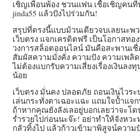
เชิญเพื่อนพ้อง ชวนแฟน เชื้อเชิญคนที่บ
jinda55 แล้วปังไปร่วมกัน!
สรุปที่ตรงนี้แบบม้วนเดียวจบเลยนะพว
เว็บตรง แจกเครดิตฟรี เป็นโอกาสทองท
วงการสล็อตออนไลน์ มันคือสะพานเชื่
สัมผัสความมั่งคั่ง ความปัง ความเพลิดเ
ไม่ต้องแบกรับความเสี่ยงเรื่องเงินลง
น้อย
เว็บตรง มั่นคง ปลอดภัย ถอนเงินไวระบ
เล่นกระทั่งตาเฉอะแฉะ แถมใจป้ำแจกทุ
ถ้าหากคุณยังลังเลอยู่บอกเลยว่าจะโด
ร่ำรวยไปก่อนนะจ๊ะ! อย่าทำให้จังหว
กลัวทิ้งไป แล้วก้าวเข้ามาพิสูจน์ความป