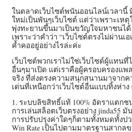
ในตลาดเว็บไซต์พนันออนไลน์เวลานี้ มี
ใหม่เป็นพันๆเว็บไซต์ แต่ว่าเพราะเหตุใ
พุ่งทะยานขึ้นมาเป็นขวัญใจมหาชนได้อย
เพราะว่าคำว่า “เว็บไซต์ตรงไม่ผ่านเอเ
ค้ำคออยู่อย่างไรล่ะค่ะ
เว็บไซต์พวกเราไม่ใช่เว็บไซต์ผู้แทนที่
อื่นๆมาเปิด แต่เราคือผู้ครอบครองแพล
จริง ที่ส่งตรงความสนุกสนานมาจากคา
เด่นที่เหนือกว่าเว็บไซต์อื่นแบบทิ้งห่าง ด
1. ระบบลิขสิทธิ์แท้ 100% อัตราแตกชนะ
การเล่นสล็อตเว็บตรงอย่าง jinda55 มันเ
การปรับปรุงค่าใดๆก็ตามทั้งหมดทั้งปว
Win Rate เป็นไปตามมาตรฐานสากลขอ