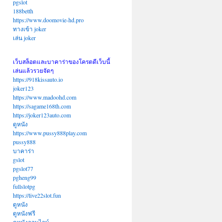
pgslot
188betth
https://www.doomovie-hd.pro
ทางเข้า joker
เล่น joker
เว็บสล็อตและบาคาร่าของโครตดีเว็บนี้
เล่นแล้วรวยจัดๆ
https://918kissauto.io
joker123
https://www.madoohd.com
https://sagame168th.com
https://joker123auto.com
ดูหนัง
https://www.pussy888play.com
pussy888
บาคาร่า
gslot
pgslot77
pgheng99
fullslotpg
https://live22slot.fun
ดูหนัง
ดูหนังฟรี