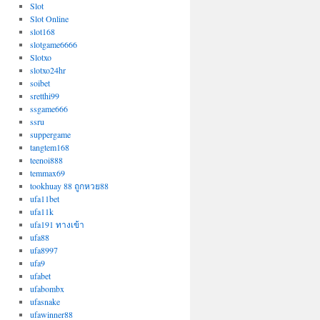
Slot
Slot Online
slot168
slotgame6666
Slotxo
slotxo24hr
soibet
sretthi99
ssgame666
ssru
suppergame
tangtem168
teenoi888
temmax69
tookhuay 88 ถูกหวย88
ufa11bet
ufa11k
ufa191 ทางเข้า
ufa88
ufa8997
ufa9
ufabet
ufabombx
ufasnake
ufawinner88