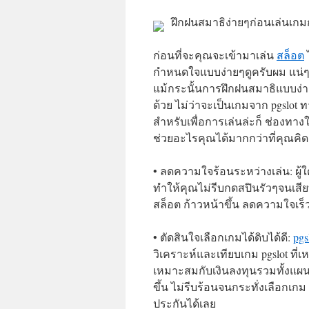
ฝึกฝนสมาธิง่ายๆก่อนเล่นเกมก
ก่อนที่จะคุณจะเข้ามาเล่น
สล็อต
กำหนดใจแบบง่ายๆดูครับผม แน่ๆ
แม้กระนั้นการฝึกฝนสมาธิแบบง่า
ด้วย ไม่ว่าจะเป็นเกมจาก pgslot 
สำหรับเพื่อการเล่นล่ะก็ ช่อง
ช่วยอะไรคุณได้มากกว่าที่คุณคิดด
• ลดความใจร้อนระหว่างเล่น: ผู้ใ
ทำให้คุณไม่รีบกดสปินรัวๆจนเสีย
สล็อต ก้าวหน้าขึ้น ลดความใจเร
• ตัดสินใจเลือกเกมได้ดิบได้ดี:
pgs
วิเคราะห์และเทียบเกม pgslot ที่เ
เหมาะสมกับเงินลงทุนรวมทั้งแผนก
ขึ้น ไม่รีบร้อนจนกระทั่งเลือกเก
ประกันได้เลย