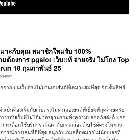
เหมาะกับคุณ สมาชิกใหม่รับ 100%
ต้องการ pgslot เว็บแท้ จ่ายจริง ไม่โกง Top
run 18 กุมภาพันธ์ 25
Coleman
อยาก บนเว็บตรงไม่ผ่านเอเย่นต์ที่เหมาะสมที่สุด จัดเต็มสิทธิ
m
็นต้องเริ่มกับเว็บตรงไม่ผ่านเอเย่นต์ที่เยี่ยมที่สุดด้วยครับ
บริการกับเว็บที่ไม่ได้มาตรฐานรวมทั้งความปลอดภัยล่ะก็ บอก
 การเลือกใช้บริการ สล็อต กับเราสล็อตเว็บไซต์ตรงไม่ผ่าน
การณ์การเล่นที่ดีที่สุด สนุกกับเกมสล็อตมากไม่น้อยเลยที
ั้นนำระดับโลก มาพร้อมสิทธิพิเศษจำนวนมาก จัดเต็มทั้ง