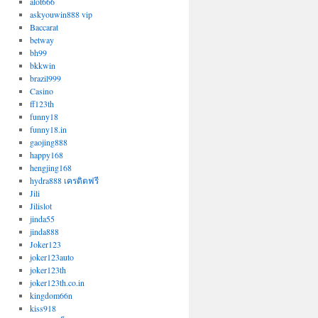
alot666
askyouwin888 vip
Baccarat
betway
bh99
bkkwin
brazil999
Casino
ff123th
funny18
funny18.in
gaojing888
happy168
hengjing168
hydra888 เครดิตฟรี
Jili
Jilislot
jinda55
jinda888
Joker123
joker123auto
joker123th
joker123th.co.in
kingdom66n
kiss918