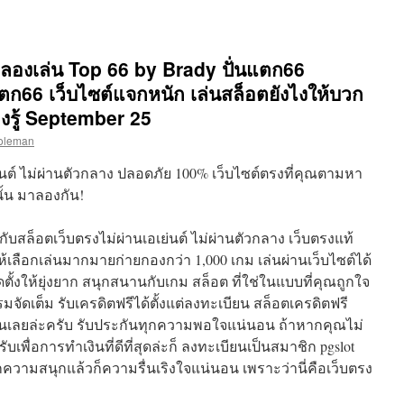
ดลองเล่น Top 66 by Brady ปั่นแตก66
ตก66 เว็บไซต์แจกหนัก เล่นสล็อตยังไงให้บวก
องรู้ September 25
oleman
่นต์ ไม่ผ่านตัวกลาง ปลอดภัย 100% เว็บไซต์ตรงที่คุณตามหา
นั้น มาลองกัน!
กับสล็อตเว็บตรงไม่ผ่านเอเย่นต์ ไม่ผ่านตัวกลาง เว็บตรงแท้
้เลือกเล่นมากมายก่ายกองกว่า 1,000 เกม เล่นผ่านเว็บไซต์ได้
ตั้งให้ยุ่งยาก สนุกสนานกับเกม สล็อต ที่ใช่ในแบบที่คุณถูกใจ
มจัดเต็ม รับเครดิตฟรีได้ตั้งแต่ลงทะเบียน สล็อตเครดิตฟรี
้นกันเลยล่ะครับ รับประกันทุกความพอใจแน่นอน ถ้าหากคุณไม่
พื่อการทำเงินที่ดีที่สุดล่ะก็ ลงทะเบียนเป็นสมาชิก pgslot
กความสนุกแล้วก็ความรื่นเริงใจแน่นอน เพราะว่านี่คือเว็บตรง