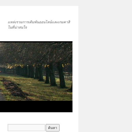
แหล่งรวมการเดิมพันออนไลน์และเกมคาสิ
โนที่น่าสนใจ