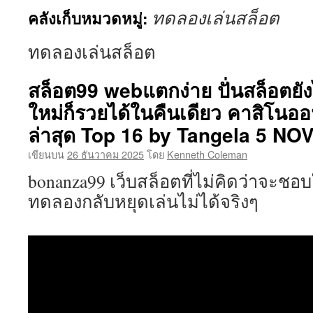
ทดลองเล่นสล็อต
คลังเก็บหมวดหมู่:
เนื้อหา
ทดลองเล่นสล็อต
สล็อต99 webแตกง่าย ปั่นสล็อตยั
ใหม่ก็รวยได้ในคืนเดียว คาสิโนออน
ล่าสุด Top 16 by Tangela 5 NO
เขียนบน
26 ธันวาคม 2025
โดย
Kenneth Coleman
bonanza99 เว็บสล็อตที่ไม่คิดว่าจะชอบ
ทดลองกลับหยุดเล่นไม่ได้จริงๆ