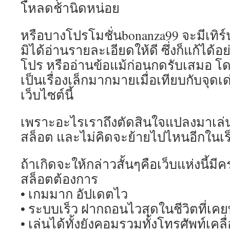
โหลดช้านิดหน่อย
หรือบางโปรโมชั่นbonanza99 จะมีเทิร์
มิได้อ่านรายละเอียดให้ดี ซึ่งก็แก้ได้อย
โปร หรืออ่านข้อแม้ก่อนกดรับเสมอ โด
เป็นเรื่องเล็กมากมายเมื่อเทียบกับจุดเด่น
เว็บไซต์นี้
เพราะอะไรเราถึงตัดสินใจแปลงมาเล่น
สล็อต และไม่คิดจะย้ายไปไหนอีกในเร็
ถ้าเกิดจะให้กล่าวสั้นๆคือเว็บแห่งนี้มี
สล็อตต้องการ
• เกมมาก อัปเดตไว
• ระบบเร็ว ฝากถอนไวสุดในชีวิตที่เค
• เล่นได้ทั้งยังคอมรวมทั้งโทรศัพท์เคล