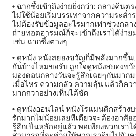
• ฉากซึ้งเข้าถึงง่ายยิ่งกว่า: กลางคืนต
ไม่ใช้น้อยเริ่มบรรเทาจากความระส่ำระ
ไม่ต้องรับข้อมูลอะไรมากเท่าช่วงกลาง
ถ่ายทอดอารมณ์ก็จะเข้าถึงเราได้ง่ายมา
เช่น ฉากซึ้งต่างๆ
• ดูหนัง หนังสยองขวัญก็มีพลังมากขึ้นเ
กันบ้างไหมขอรับ ถูกใจดูหนังสยองขว
มองตอนกลางวันจะรู้สึกเฉยๆกันมากมาย
เมื่อไหร่ ความกลัว ความลุ้น แล้วก็ควา
มากกว่าอย่างเห็นได้ชัด
• ดูหนังออนไลน์ หนังโรแมนติกสร้าง
รักมากไม่น้อยเลยทีเดียวจะต้องอาศั
รู้สึกเป็นหลักอยู่แล้ว พอเพียงพวกเราไ
สามารถที่จะช่วยให้พวกเราอินไปกับค