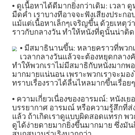
• ดูเนื้อหาได้ดีมากยิ่งกว่าเดิม: เวลา
มืดค่ำ เราบางทีอาจจะฟังเสียงประกอ
แม้แต่เนื้อหาเล็กๆเจริญขึ้น ด้วยเหตุว
ราวกับกลางวัน ทำให้หนังที่ดูนั้นน่าติ
• มีสมาธินานขึ้น: หลายคราวที่พวกเ
เวลากลางวันแล้วจะต้องหยุดกลางคั
ทำให้พวกเราไม่มีสมาธิกับหนังมากพอ 
มากมายแน่นอน เพราะพวกเราจะมองไ
ทราบเรื่องราวได้ลื่นไหลมากขึ้นเรื่อย
• ความเกี่ยวเนื่องของอารมณ์: หนัง
บรรยากาศ อารมณ์ หรือความรู้สึกที่ส่
แล้ว ถ้าเกิดเราดูแบบผิดสอดแทรก พวก
ดูได้ง่ายดายมากยิ่งขึ้นมากมาย ซึ่งมั
สนุกสนานร่าเริงมากกว่า