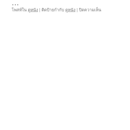
…
บน
โพสท์ใน
ดูหนัง
|
ติดป้ายกำกับ
ดูหนัง
|
ปิดความเห็น
ดู
หนัง
30
กรกฎาคม
2026
ดู
หนัง
ออนไลน์
ดู
บอล
โลก
ฟรี
ที่
รอ
มา
นาน
กว่า
4ปี
เน็ต
ฟลิก