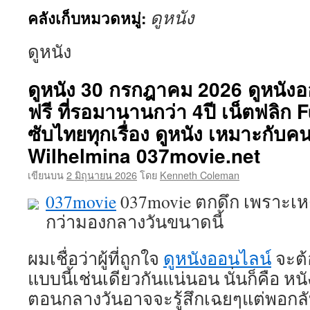
ดูหนัง
คลังเก็บหมวดหมู่:
เนื้อหา
ดูหนัง
ดูหนัง 30 กรกฎาคม 2026 ดูหนัง
ฟรี ที่รอมานานกว่า 4ปี เน็ตฟลิก F
ซับไทยทุกเรื่อง ดูหนัง เหมาะกับค
Wilhelmina 037movie.net
เขียนบน
2 มิถุนายน 2026
โดย
Kenneth Coleman
037movie
037movie ตกดึก เพราะเหต
กว่ามองกลางวันขนาดนี้
ผมเชื่อว่าผู้ที่ถูกใจ
ดูหนังออนไลน์
จะต้
แบบนี้เช่นเดียวกันแน่นอน นั่นก็คือ หนัง
ตอนกลางวันอาจจะรู้สึกเฉยๆแต่พอกลั