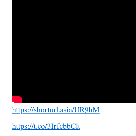
https://shorturl.asia/UR9hM
https://t.co/3IrfcbbClt