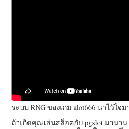
ระบบ RNG ของเกม alot666 น่าไว้ใจ
ถ้าเกิดคุณเล่นสล็อตกับ pgslot มานาน