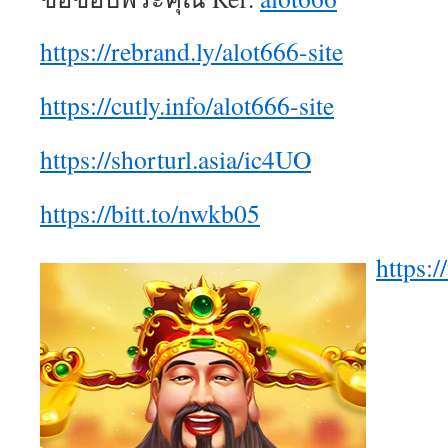
https://rebrand.ly/alot666-site
https://cutly.info/alot666-site
https://shorturl.asia/ic4UO
https://bitt.to/nwkb05
https