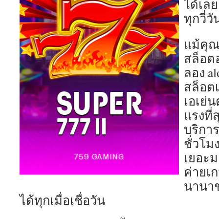
ได้เลย
ทุกวี่วั
แม้คุ
สล็อตอ
ลอง al
สล็อตเ
เอเย่นต
แรงที่ส
บริการ
ชั่วโ
เยอะม
ค่ายเ
นานาช
ได้ทุกเมื่อเชื่อวัน