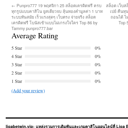
←
Punpro777 19 พฤศจิกา 25 สล็อตเครดิตฟรี ครบ
สล็อต เว็บสล
ทุกรูปแบบคาสิโน ยูสเดียวจบ ลุ้นทองคำมูลค่า 1 บาท
เปย์ คืนท
ระบบทันสมัย เร็วแรงสุดๆ เว็บตรง จ่ายจริง สล็อต
ถอนได้ ไม
เครดิตฟรี โบนัสเข้าแบบไม่เกรงใจใคร Top 86 by
Top 
Tammy punpro777.bar
Average Rating
5 Star
0%
4 Star
0%
3 Star
0%
2 Star
0%
1 Star
0%
(Add your review)
ligabetwin.vip: แหล่งรวมการเดิมพันและเกมคาสิโนออนไลน์ที่ Liga 