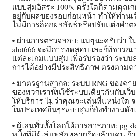
แบบสุ่มอิสระ 100% ครั้งใดก็ตามคุณกด
อยู่กับผลของรอบก่อนหน้า ทำให้ท่านเชื
ไม่มีการล็อกผลลัพธ์หรือปรับแต่งคำต
• ผ่านการตรวจสอบ: แน่ๆนะครับว่า ใ
alot666 จะมีการทดสอบและก็พิจาร
แต่ละเกมแบบสุ่ม เพื่อรับรองว่า ระบบ
การได้อย่างมีประสิทธิภาพ ตรงตามค่
• มาตรฐานสากล: ระบบ RNG ของค่ายเ
ของพวกเรานั้นใช้ระบบเดียวกันกับเว็บ
ให้บริการ ไม่ว่าคุณจะเล่นที่แหน่งใด
ในประเทศอื่นๆระบบสุ่มก็ยังทำงานดัง
• ผู้เล่นทั่วทั้งโลกให้การสารภาพ: pg s
หนึ่งที่มีผู้เล่นหลักหลายร้อยล้านคน 