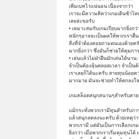
เพิ่มเบทไวแน่นอน เนื่องจากว่า
เราจะมีความคิดว่าเกมเดินช้าไหม
เลยล่ะขอรับ
• เหมาะสมกับเกมเรียบมากยิ่งกว่า:
หนักๆอาจจะเป็นผลให้พวกเราตื่นเ
สิ่งที่จำต้องคอยถามตนเองด้วยค
มากยิ่งกว่า ซึ่งมันก็ช่วยให้คุม
• เล่นแล้วไม่ฝ่าฝืนมักเล่นได้นาน:
จำเป็นต้องลุ้นตลอดเวลา จำเป็นต้
เราเลยก็ได้นะครับ สายทุนน้อยคว
มากมาย มันจะช่วยทำให้ตกลงใจใ
เกมสล็อตสนุกสนานๆสำหรับสายทุนน
แม้กระทั่งพวกเรามีทุนสำหรับการเ
แล้วสนุกลดลงนะครับ ด้วยเหตุว่าหล
พวกเรามี แต่มันเป็นการเลือกเกม
ยิ่งกว่า เมื่อพวกเราเริ่มคุมทุนได