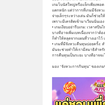
เกมโบนัสใหญ่หรือแจ็กเพียงพอต
แตกหนัก แต่ว่าการที่เกมมีจังหวะ
จ่ายเล็กๆระหว่างเล่น มันก็ช่วยให
เพราะมีเครดิตเข้ามาเวียนนั่นเอง
• เกมเงียบอย่ารีบเกม: เวลาสปิ
บางทีอาจเพิ่มเบทเนื่องจากว่าต้อ
ก็ทำให้หลุดจากแผนที่วางเอาไว้ และ
• เกมที่มีจังหวะคืนทุนบ่อยครั้ง:
มันจะช่วยทำให้เรามีสมาธิสำหรับ
การคืนทุนเป็นระยะ บางทีอาจจะไม
มอง “จังหวะการกินทุน” ของเกม918