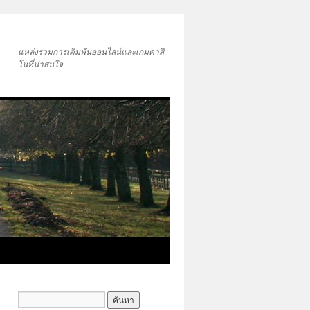
แหล่งรวมการเดิมพันออนไลน์และเกมคาสิ
โนที่น่าสนใจ