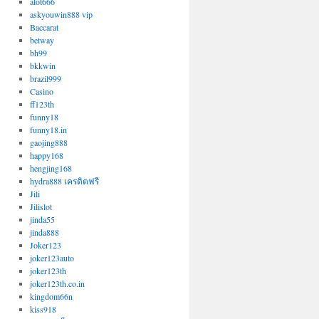
alot666
askyouwin888 vip
Baccarat
betway
bh99
bkkwin
brazil999
Casino
ff123th
funny18
funny18.in
gaojing888
happy168
hengjing168
hydra888 เครดิตฟรี
Jili
Jilislot
jinda55
jinda888
Joker123
joker123auto
joker123th
joker123th.co.in
kingdom66n
kiss918