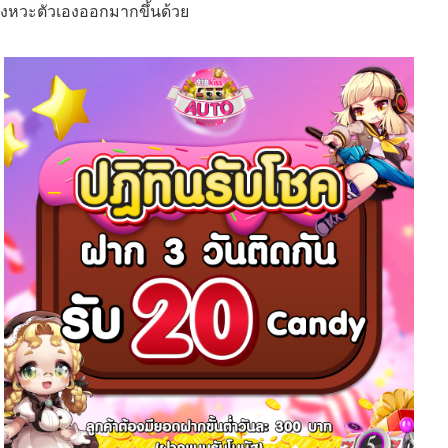
จังหวะตัวเองออกมากขึ้นด้วย