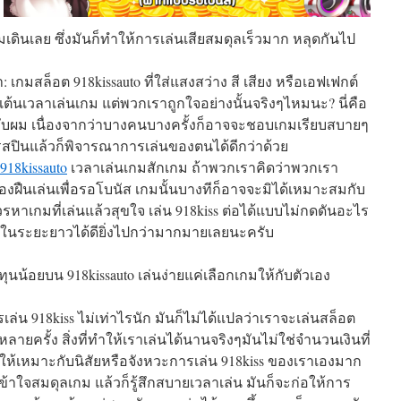
เดินเลย ซึ่งมันก็ทำให้การเล่นเสียสมดุลเร็วมาก หลุดกันไป
 เกมสล็อต 918kissauto ที่ใส่แสงสว่าง สี เสียง หรือเอฟเฟกต์
ต้นเวลาเล่นเกม แต่พวกเราถูกใจอย่างนั้นจริงๆไหมนะ? นี่คือ
รับผม เนื่องจากว่าบางคนบางครั้งก็อาจจะชอบเกมเรียบสบายๆ
การสปินแล้วก็พิจารณาการเล่นของตนได้ดีกว่าด้วย
918kissauto
เวลาเล่นเกมสักเกม ถ้าพวกเราคิดว่าพวกเรา
องฝืนเล่นเพื่อรอโบนัส เกมนั้นบางทีก็อาจจะมิได้เหมาะสมกับ
รหาเกมที่เล่นแล้วสุขใจ เล่น 918kiss ต่อได้แบบไม่กดดันอะไร
นระยะยาวได้ดียิ่งไปกว่ามากมายเลยนะครับ
้อยบน 918kissauto เล่นง่ายแค่เลือกเกมให้กับตัวเอง
ล่น 918kiss ไม่เท่าไรนัก มันก็ไม่ได้แปลว่าเราจะเล่นสล็อต
ายครั้ง สิ่งที่ทำให้เราเล่นได้นานจริงๆมันไม่ใช่จำนวนเงินที่
ให้เหมาะกับนิสัยหรือจังหวะการเล่น 918kiss ของเราเองมาก
้ เข้าใจสมดุลเกม แล้วก็รู้สึกสบายเวลาเล่น มันก็จะก่อให้การ