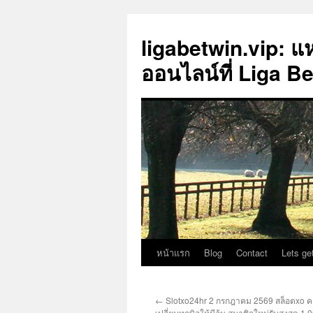
ligabetwin.vip: 
ออนไลน์ที่ Liga B
หน้าแรก
Blog
Contact
Lets ge
ข้าม
ไป
←
Slotxo24hr 2 กรกฎาคม 2569 สล็อตxo คาสิ
ยัง
เปลี่ยนทุกบิลให้มีลุ้น สมาชิกใหม่รับสูงสุด 1