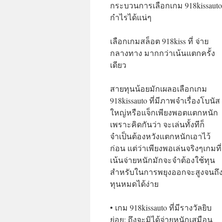
กระบวนการเลือกเกม 918kissaut
กำไรได้แน่ๆ
เลือกเกมสล็อต 918kiss ที่ จ่าย
กลางทาง มากกว่าเน้นแตกครั้ง
เดียว
สายทุนน้อยมักเผลอเลือกเกม
918kissauto ที่มีภาพจำเรื่องโบนัส
ใหญ่หรือแจ็กเพียงพอตแตกหนัก
เพราะคิดกันว่า จะเล่นทั้งทีก็
จำเป็นต้องหวังแตกหนักเอาไว้
ก่อน แต่ว่าเพียงพอเล่นจริงๆเกมที่
เน้นจ่ายหนักมักจะจำต้องใช้ทุน
สำหรับในการพยุงออกจะสูงจนถึ
ทุนหมดได้ง่าย
• เกม 918kissauto ที่มีรางวัลยิบ
ย่อย: ถึงจะมิได้จ่ายหนักเสมือน