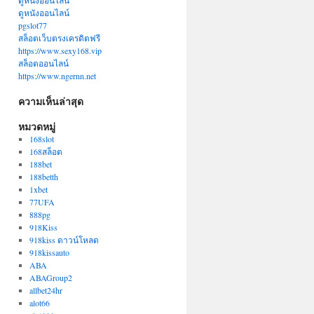
ดูหนังออนไลน์
ดูหนังออนไลน์
pgslot77
สล็อตเว็บตรงเครดิตฟรี
https://www.sexy168.vip
สล็อตออนไลน์
https://www.ngernn.net
ความเห็นล่าสุด
หมวดหมู่
168slot
168สล็อต
188bet
188betth
1xbet
77UFA
888pg
918Kiss
918kiss ดาวน์โหลด
918kissauto
ABA
ABAGroup2
allbet24hr
alot66