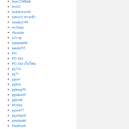
lion123สล็อต
live22
lockdown168
lotto432 ทางเข้า
monkey789
no1huay
okcasino
p2vvip
panama888
panda555
PG
PG Slot
PG Slot เว็บใหม่
pg718
pg77
pgceo
pgfish
pgheng99
pgjoker69
pgk44b
PGSlot
pgslot77
pgslotgolf
pokebet88
PunPro66