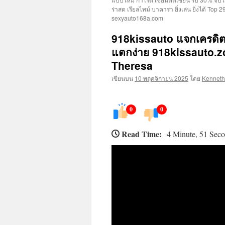
ร่าสด เรียลไทม์ บาคาร่า ยิ่งเล่น ยิ่งได้ Top
เนื้อหา
sexyauto168a.com
918kissauto แจกเครดิตฟ
แตกง่าย 918kissauto.zo
Theresa
เขียนบน
10 พฤศจิกายน 2025
โดย
Kennet
0
0
Read Time:
4 Minute, 51 Sec