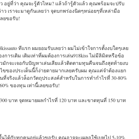
ยู่ที่ว่า คุณจะรู้ตัวไหม? แล้วถ้ารู้ตัวแล้ว คุณพร้อมจะปรับ
ล่าว เราจะมาดูกันเลยว่า จุดบกพร่องนิดๆหน่อยๆที่เหล่ามือ
เลยขอรับ!
kissauto ทีแรก ผมยอมรับเลยว่า ผมไม่เข้าใจการตั้งงบใดๆเลย
้องการเติม เติมเท่าที่ผมต้องการเล่น918kiss ไม่มีลิมิตหรือข้อ
้วมักจะเจอกับปัญหาเล่นเสียแล้วติดตามทุนคืนจนถึงสุดท้ายงบ
แก้ไขของประเด็นนี้ก็ง่ายดายมากเลยครับผม คุณแค่จำต้องแยก
ที่จริงแล้วล็อกวัตถุประสงค์สำหรับในการทำกำไรที่ 30-80%
60% ของทุน เท่านี้เลยขอรับ!
300 บาท จุดหมายผลกำไรที่ 120 บาท และขาดทุนที่ 150 บาท
นได้กับทุกคนอยู่แล้วขอรับ คุณอาจจะเผลอใช้เบทไป 5-10%