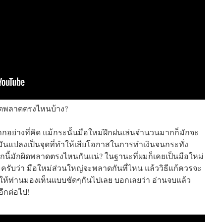
ำผิดพลาดตรงไหนบ้าง?
ยากอย่างที่คิด แม้กระนั้นมือใหม่ฝึกฝนเล่นจำนวนมากก็มักจะ
มันแปลงเป็นจุดที่ทำให้เสียโอกาสในการทำเงินจนกระทั่ง
วกนี้มักผิดพลาดตรงไหนกันแน่? ในฐานะที่ผมก็เคยเป็นมือใหม่
่ะครับว่า มือใหม่ส่วนใหญ่จะพลาดกันที่ไหน แล้ววิธีแก้ควรจะ
ี้ให้ท่านมองเห็นแบบชัดๆกันไปเลย บอกเลยว่า อ่านจบแล้ว
อีกต่อไป!