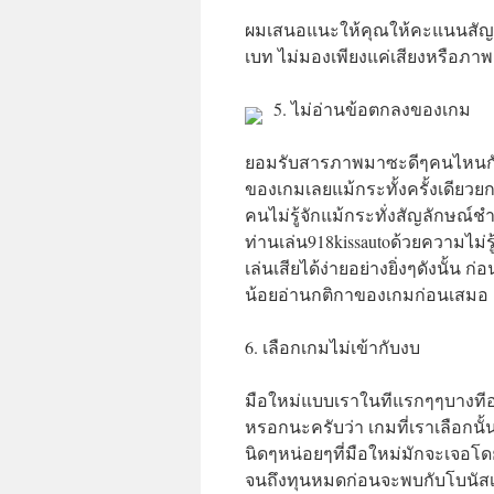
ผมเสนอแนะให้คุณให้คะแนนสัญญา
เบท ไม่มองเพียงแค่เสียงหรือภาพเ
5. ไม่อ่านข้อตกลงของเกม
ยอมรับสารภาพมาซะดีๆคนไหนกันแ
ของเกมเลยแม้กระทั้งครั้งเดียวย
คนไม่รู้จักแม้กระทั่งสัญลักษณ์ช
ท่านเล่น918kissautoด้วยความไม
เล่นเสียได้ง่ายอย่างยิ่งๆดังนั้น
น้อยอ่านกติกาของเกมก่อนเสมอ
6. เลือกเกมไม่เข้ากับงบ
มือใหม่แบบเราในทีแรกๆๆบางทีอาจ
หรอกนะครับว่า เกมที่เราเลือกนั
นิดๆหน่อยๆที่มือใหม่มักจะเจอโดย
จนถึงทุนหมดก่อนจะพบกับโบนัสเสี