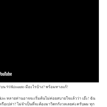
น 918kissauto มีอะไรบ้าง? พร้อมทางแก้!
kiss หลายท่านอาจจะเริ่มต้นไม่ค่อยสบายใจแล้วว่า เอ๊ะ! ฉัน
เปล่า? ไม่จำเป็นที่จะต้องมาวิตกกังวลเลยค่ะครับผม ทุก