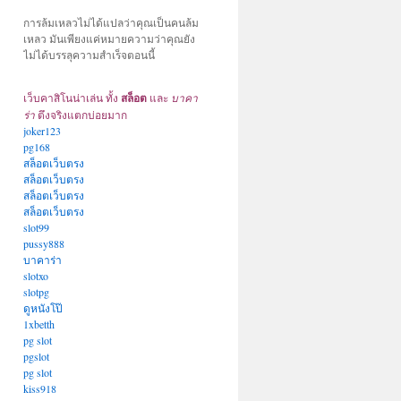
การล้มเหลวไม่ได้แปลว่าคุณเป็นคนล้ม
เหลว มันเพียงแค่หมายความว่าคุณยัง
ไม่ได้บรรลุความสำเร็จตอนนี้
เว็บคาสิโนน่าเล่น ทั้ง
สล็อต
และ
บาคา
ร่า
ตึงจริงแตกบ่อยมาก
joker123
pg168
สล็อตเว็บตรง
สล็อตเว็บตรง
สล็อตเว็บตรง
สล็อตเว็บตรง
slot99
pussy888
บาคาร่า
slotxo
slotpg
ดูหนังโป๊
1xbetth
pg slot
pgslot
pg slot
kiss918