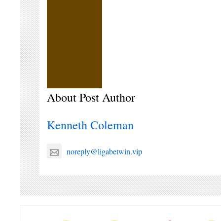
About Post Author
Kenneth Coleman
noreply@ligabetwin.vip