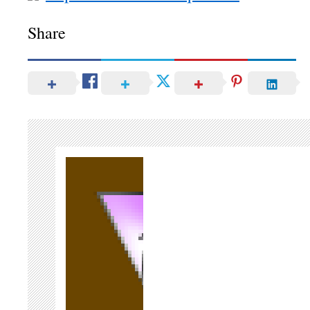
Share