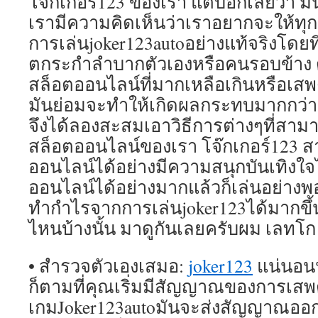
โจ๊กเกอร์123 ของเรา แต่บอกเลยว่า มัน
เรามีความคิดเห็นว่าเราอยากจะให้ทุก
การเล่นjoker123autoอย่างแท้จริงโดยที
ตกระกำลำบากตัวเองหรือคนรอบข้าง ด้
สล็อตออนไลน์ที่มากเหลือเกินหรือเส
มันย่อมจะทำให้เกิดผลกระทบมากกว่าผ
จึงได้ลองสะสมเอาวิธีการต่างๆที่สามา
สล็อตออนไลน์ของเรา โจ๊กเกอร์123 
ออนไลน์ได้อย่างมีความสนุกบันเทิงใ
ออนไลน์ได้อย่างมากแล้วก็เล่นอย่าง
ทำกำไรจากการเล่นjoker123ได้มากขึ้น
ไหนบ้างนั้น มาดูกันเลยครับผม เลทโก
• สำรวจตัวเองเสมอ:
joker123
แน่นอนน
ก็ตามที่คุณเริ่มมีสัญญาณของการเสพ
เกมJoker123autoมันจะส่งสัญญาณออก