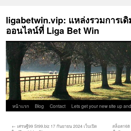
ligabetwin.vip: แหล่งรวมการเด
ออนไลน์ที่ Liga Bet Win
ข้าม
หน้าแรก
Blog
Contact
Lets get your new site up and
ไป
←
เศรษฐี99 St99.biz 17 กันยายน 2024 เว็บเปิด
สล็อต168 
ยัง