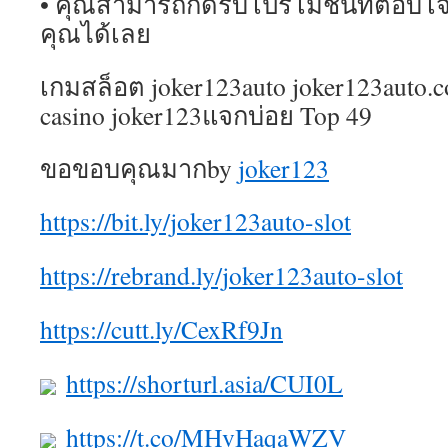
• คุณสามารถกดรับโปรโมชั่นที่ตอบโจทย
คุณได้เลย
เกมสล็อต joker123auto joker123auto.c
casino joker123แจกบ่อย Top 49
ขอขอบคุณมากby
joker123
https://bit.ly/joker123auto-slot
https://rebrand.ly/joker123auto-slot
https://cutt.ly/CexRf9Jn
https://shorturl.asia/CUI0L
https://t.co/MHvHaqaWZV