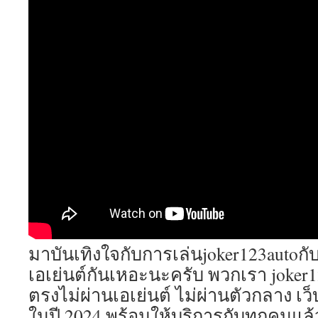
มาบันเทิงใจกับการเล่นjoker123autoกั
เอเย่นต์กันเหอะนะครับ พวกเรา joker1
ตรงไม่ผ่านเอเย่นต์ ไม่ผ่านตัวกลาง เว็
ในปี 2024 พร้อมให้บริการกับทุกคนแล