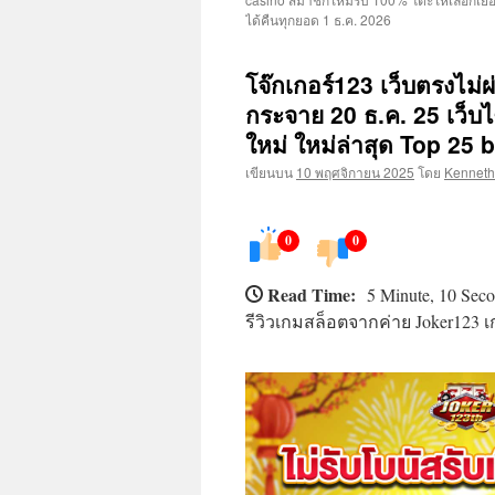
ได้คืนทุกยอด 1 ธ.ค. 2026
เนื้อหา
โจ๊กเกอร์123 เว็บตรงไม่
กระจาย 20 ธ.ค. 25 เว็บ
ใหม่ ใหม่ล่าสุด Top 25 
เขียนบน
10 พฤศจิกายน 2025
โดย
Kennet
0
0
Read Time:
5 Minute, 10 Sec
รีวิวเกมสล็อตจากค่าย Joker123 เ