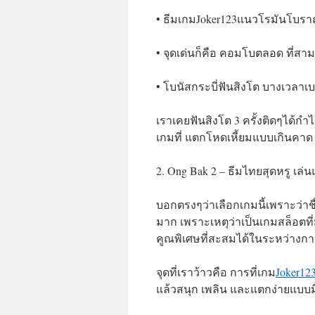
• ธีมเกมJoker123แนวโรมันโบราณ 
• จุดเด่นก็คือ คอมโบตลอด ที่ส
• โบนัสกระบี่ฟันสิงโต บางเวลาเบท
เราเคยฟันสิงโต 3 ครั้งติดๆได้กำ
เกมที่ แตกโหดเหี้ยมแบบเกินคาด
2. Ong Bak 2 – ธีมไทยสุดหรู เล่นแล
บอกตรงๆว่าเลือกเกมนี้เพราะว่าชื
มาก เพราะเหตุว่าเป็นเกมสล็อตที
คูณพิเศษที่สะสมได้ในระหว่างก
จุดที่เราว้าวคือ การที่เกม
Joker12
แล้วสนุก เพลิน และแตกง่ายแบบม