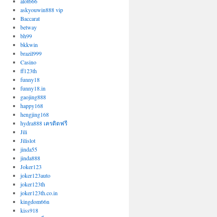
alot666
askyouwin888 vip
Baccarat
betway
bh99
bkkwin
brazil999
Casino
ff123th
funny18
funny18.in
gaojing888
happy168
hengjing168
hydra888 เครดิตฟรี
Jili
Jilislot
jinda55
jinda888
Joker123
joker123auto
joker123th
joker123th.co.in
kingdom66n
kiss918