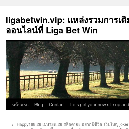
ligabetwin.vip: แหล่งรวมการเด
ออนไลน์ที่ Liga Bet Win
ข้าม
หน้าแรก
Blog
Contact
Lets get your new site up and
ไป
←
Happy168 26 เมษายน 26 สล็อต168 อยากมีชีวิต
เว็บใหญ่ jok
ยัง