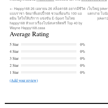
←
Happy168 26 เมษายน 26 สล็อต168 อยากมีชีวิต
เว็บใหญ่ jok
แบบราชา จัดมาที่แฮปปี้168 ชวนเพื่อนรับ 100 แอ
แตกง่าย โบนั
ดมิน ใส่ใจให้บริการ แข่งขัน E-Sport ในไทย
joker1
happy168 หัวแถวเรื่องโบนัสเครดิตฟรี Top 40 by
Wayne Happy168.casa
Average Rating
5 Star
0%
4 Star
0%
3 Star
0%
2 Star
0%
1 Star
0%
(Add your review)