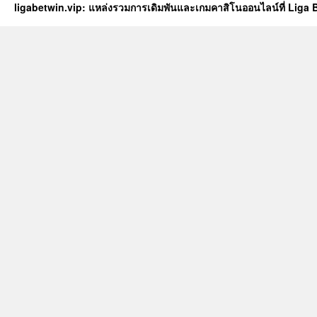
ligabetwin.vip: แหล่งรวมการเดิมพันและเกมคาสิโนออนไลน์ที่ Liga 