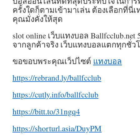
บอลออนไลน์ที่ดีที่สุดประทับใจในการ
ครั้งใดก็ตามเข้ามาเล่น ต้องเลือกที่นี่เท
คุณมั่งคั่งให้สุด
slot online เว็บแทงบอล Ballfcclub.net 5
จากลูกค้าจริง เว็บแทงบอลแตกทุกชั่ว
ขอขอบพระคุณเว็ปไซต์
แทงบอล
https://rebrand.ly/ballfcclub
https://cutly.info/ballfcclub
https://bitt.to/31ngq4
https://shorturl.asia/DuyPM