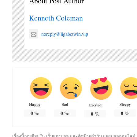
About Post Author
Kenneth Coleman
noreply@ligabetwin.vip
Happy
Sad
Sleepy
Excited
0
%
0
%
0
%
0
%
เรื่องนี้ถูกเขียนใน
เว็บแทงบอล
และติดป้ายกำกับ
แทงบอลออนไลน์