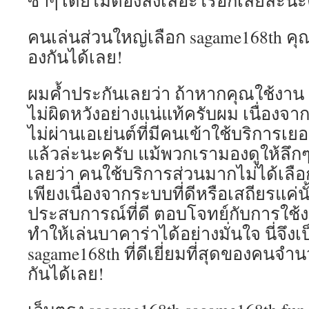
ซ้ำๆโดยไม่ต้องลังเลอะไรอีกเลยล่ะนะ
คนเล่นส่วนใหญ่เลือก sagame168th คุณ
องกันได้เลย!
ผมค้ำประกันเลยว่า ถ้าหากคุณใช้งาน
ไม่ผิดหวังอย่างแน่แท้ครับผม เนื่องจาก
ไม่ผ่านเอเย่นต์ที่มีคนเข้าใช้บริการเยอ
แล้วล่ะนะครับ แม้พวกเรามองดูให้ลึกๆ
เลยว่า คนใช้บริการส่วนมากไม่ได้เลือ
เพียงเนื่องจากระบบที่ดีหรือเสถียรแค่น
ประสบการณ์ที่ดี ตอบโจทย์กับการใช้งานจ
ทำให้เล่นบาคาร่าได้อย่างมั่นใจ นี่จึงเ
sagame168th ที่ดีเยี่ยมที่สุดของคนจ
กันได้เลย!