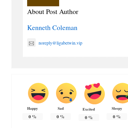
About Post Author
Kenneth Coleman
noreply@ligabetwin.vip
Happy
Sad
Sleepy
Excited
0
%
0
%
0
%
0
%