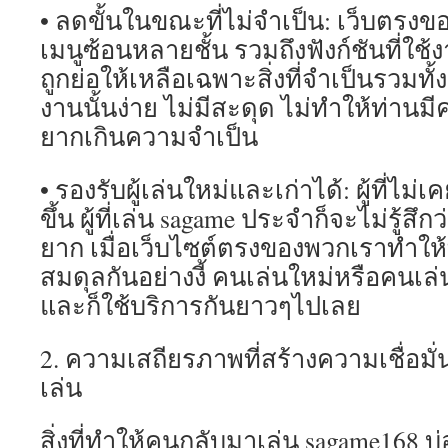
• ลดขั้นในขณะที่ไม่จำเป็น: เว็บตรงข
เมนูซ้อนหลายชั้น รวมถึงฟังก์ชันที่ใช้
ถูกย่อให้เหลือเฉพาะสิ่งที่จำเป็นรวมทั
งานนั้นง่าย ไม่มีสะดุด ไม่ทำให้ท่านมี
ยากเกินความจำเป็น
• รองรับผู้เล่นใหม่และเก่าได้: ผู้ที่ไม่เคยรู
ขึ้น ผู้ที่เล่น sagame ประจำก็จะไม่รู้ส
ยาก เมื่อเว็บไซต์ตรงของพวกเราทำให้ท
สมดุลกันอย่างงี้ คนเล่นใหม่หรือคนเล่
และก็ใช้บริการกันยาวๆไปเลย
2. ความเสถียรภาพที่สร้างความเชื่อมั
เล่น
สิ่งที่ทำให้คนกลับมาเล่น sagame168 บ่อย