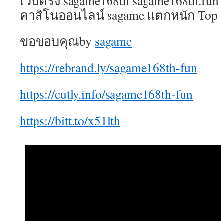
เว็บตรง sagame168th sagame168th.fun 
คาสิโนออนไลน์ sagame แตกหนัก Top
ขอขอบคุณby
sagame
https://rebrand.ly/sagame168th-fun
https://cutly.info/sagame168th-fun
https://bitt.to/x51lth