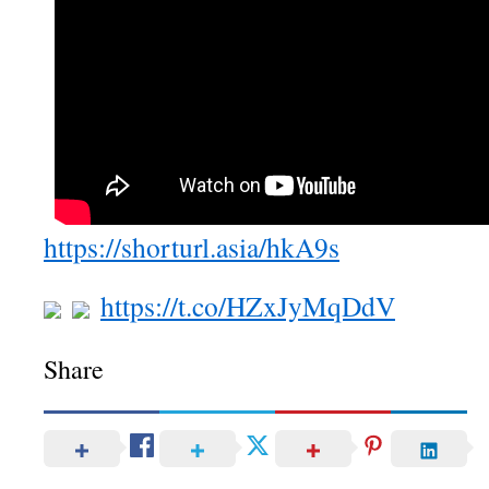
https://shorturl.asia/hkA9s
https://t.co/HZxJyMqDdV
Share